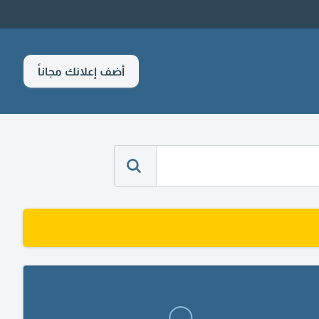
أضف إعلانك مجاناً