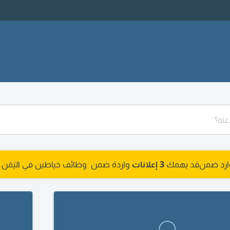
وارد ضمن
قد يهمك
3 إعلانات
واردة ضمن وظائف خياطين في اليَمَن