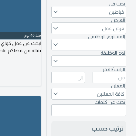
بحث في
خياطين
العرض
فرص عمل
منذ 46 يوم
المستوى الوظيفي
ابحث عن عمل كواي فن
بقالة من فضلكم عا
نوع الوظيفة
الراتب/الاجر
المعلن
كافة المعلنين
بحث عن كلمات
ترتيب حسب