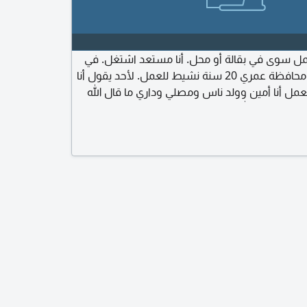
ل سوى في بقالة أو محل. أنا مستعد اشتغل. في
صنعا ولا ذمار ولا أي محافظة عمري 20 سنة نشيط للعمل. لأحد يقول أنا
عمل أنا أمين وولد ناس ومصلي وداري ما قال الله
معي وبيننا الله وهذا رقمي وتس