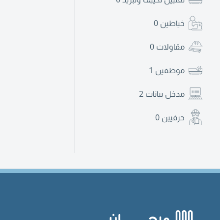
خياطين
0
مقاولات
0
موظفين
1
مدخل بيانات
2
حرفيين
0