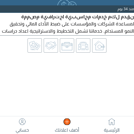
منذ 34 يوم
نقدم لكم خدمات محاسبية احترافية مصممة
لمساعدة الشركات والمؤسسات على ضبط الأداء المالي وتحقيق
النمو المستدام. خدماتنا تشمل التخطيط والاستراتيجية اعداد دراسات
الجدوى، ووضع خطط وسياسات العمل المحاسبي. الأنظمة التقنية
تهيئة وربط الأنظمة المحاسبية (ERP) لضمان انسيابية العمل. الضبط
والرقابة تدقيق الحسابات، تقديم تقارير المراجعة، واكتشاف مكامن
الخلل وتقديم حلول تطويرية فعالة. الإدارة المالية الدورية
الرئيسية
أضف اعلانك
حسابي