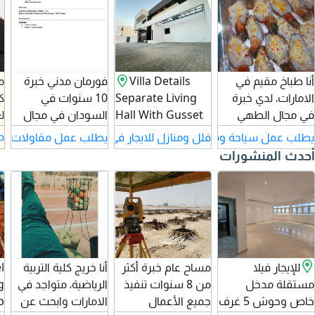
م
أنا طباخ مقيم في
Villa Details
فورمان مدني خبرة
ك
الامارات، لدي خبرة
Separate Living
10 سنوات في
ل
في مجال الطهي
Hall With Gusset
السودان في مجال
د
واعداد مختلف
Bathroom.
الإنشاءات لدي دبلوم
د
يطلب عمل سياحة ومطاعم في مدينة أبو ظبي
فلل ومنازل للايجار في مدينة أبو ظبي
يطلب عمل مقاولات في 
ج
الأصناف. ابحث عن
Separate Dining
هندسة الاشراف
أحدث المنشورات
ت
فرصة عمل
Room With
الكامل علي كل
ل
للاستفادة من خبرتي
Kitchen Excess.
الأنشطة في الموقع
الطويلة وكفاءتي
Separate TV
وادارة العمال
س
العالية
Lounge With
والمواد ومتابعه
م
Dining Space &
الجدول الزمني
Bathroom. Bright
للعمل وقراءة
Four Master
المخططات ومتابعه
للإيجار فيلا
مساح عام خبرة أكثر
أنا خريج كلية التربية
l
Bedrooms With
تنفيذها حسب
مستقلة مدخل
من 8 سنوات تنفيذ
الرياضية، متواجد في
g
Brightness. Nice
المخطط وحساب
خاص وحوش 5 غرف
جميع الأعمال
الامارات وابحث عن
b