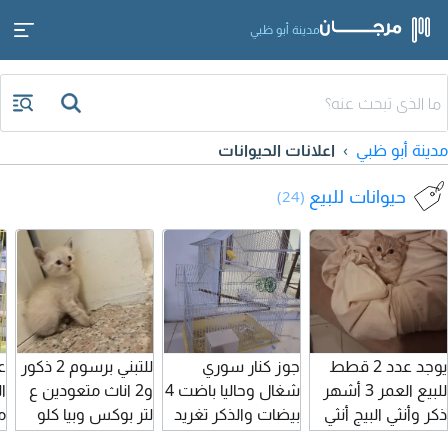
مدينة أبو ظبي
مدينة أبو ظبي
اعلانات الحيوانات
حيوانات للبيع
(24)
يوجد عدد 2 قطط
جوز كنار سوري
للتبني برسوم 2 ذكور
ع
للبيع العمر 3 أشهر
شغال وحاليا باضت 4
و2 اناث متعودين ع
ا
ذكر وأنثي البيج أنثي
بيضات والذكر تغريد
لتر بوكس وبيا كلو
م
والأسود ذكر لأعلى
نار موجودة في
دراي فود العمر 45
ط