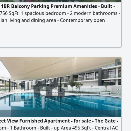
1BR Balcony Parking Premium Amenities - Built -
 756 SqFt. 1 spacious bedroom - 2 modern bathrooms -
lan living and dining area - Contemporary open
- Private balcony - Dedicated parking space - price
 - ref AP26873
5
eet View Furnished Apartment - for sale - The Gate -
m - 1 Bathroom - Built - up Area 495 SqFt - Central AC