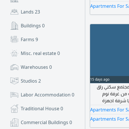
اة مسبح للاطفال
Apartments For Sa
لة رياضية مشتركة
Lands
23
Buildings
0
Farms
9
Misc. real estate
0
Warehouses
0
15 days ago
Studios
2
NAT - S 36440  راق
في مشروع Sea La Vi
Labor Accommodation
0
يا شرفة اجهزة
ة منطقة ألعاب
Traditional House
0
Apartments For S
نات الأليفة أمن
Apartments For Sa
ى المياه غرفة
Commercial Buildings
0