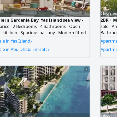
9 hours ag
le in Gardenia Bay, Yas Island sea view -
2BR + M
l price - 2 Bedrooms - 4 Bathrooms - Open
sale - A
n kitchen - Spacious balcony - Modern fitted
Bathroom
in wardrobes - price 3384000 - ref AP24214
1636 SqF
›
le in Yas Island
Apartmen
Landsca
›
ale in Abu Dhabi Emirate
Apartme
- Covere
5
4 days ago