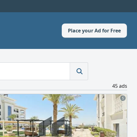
Place your Ad for Free
45 ads
5