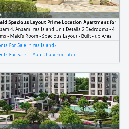
o
aid Spacious Layout Prime Location Apartment for
nsam 4, Ansam, Yas Island Unit Details 2 Bedrooms - 4
s - Maid’s Room - Spacious Layout - Built - up Area
t Amenities Swimming Pools - Fitness Facilities -
›
ts For Sale in Yas Island
ped Gardens - children’ Play Areas - Community Spaces
›
nts For Sale in Abu Dhabi Emirate
d Parking - 24/ 7 Security - price 3699000 - ref AP26910
5