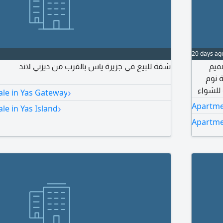
20 days ag
NAT -
شقة للبيع في جزيرة ياس بالقرب من ديزني لاند
 نوم
›
للشواء
ale in Yas Gateway
نطقة
Apartme
›
le in Yas Island
وحراسة
Apartmen
شرة على