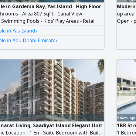
e in Gardenia Bay, Yas Island - High Floor -
Modern 
hrooms - Area 807 SqFt - Canal View -
up area
Swimming Pools - Kids’ Play Areas - Retail
Open - p
ts Within the Community - Walking and
kitchen 
›
le in Yas Island
24/ 7 Security and Maintenance Services -
1100000
›
ale in Abu Dhabi Emirate
 - No Brokers Please - Reference Number AP
5
4 days ago
arat Living, Saadiyat Island Elegant Unit
1BR Str
e Location - 1 En - Suite Bedroom with Built -
1 Bedroo