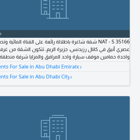
o
 S 35166 شقة شاغرة باطلالة رائعة على القناة المائية وتصميم
عصري أنيق في كانال رزيدنس، جزيرة الريم. تتكون الشقة من غرفة
واحدة حمامين موقف سيارة واحد المرافق والمزايا شرفة منطقة 
اجهزة مطبخ مدمجة خزائن حائط مدمجة تكييف وتدفئة مركزية م
›
nts For Sale in Abu Dhabi Emirate
ألعاب للاطفال موقف سيارات مغطى بهو فاخر في المبنى أمن 
›
ts For Sale in Abu Dhabi City
على مدار الساعة صالة رياضية مشتركة مسبح مشترك اطلالة مبا
المياه غرفة ملابس (Walk - in