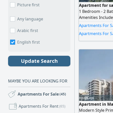
Picture first
Apartment for sal
1 Bedroom - 2 Bat
Amenities Include 
Any language
and Dining Outle
Apartments For Sa
Jogging Tracks - 
Arabic first
Apartments For S
Price AED1700000
27160
English first
Update Search
MAYBE YOU ARE LOOKING FOR
Apartments For Sale
(45)
4 days ago
Apartment in Man
Apartments For Rent
(65)
Modern Style Prim