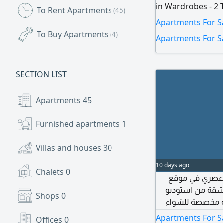
in Wardrobes - 2
To Rent Apartments
(45)
Living Room - Spa
Apartments For Sa
Modern Fully Fitte
To Buy Apartments
(4)
Apartments For S
Finishing Ameniti
Parking - price 1
SECTION LIST
Apartments
45
Furnished apartments
1
Villas and houses
30
10 days ago
Chalets
0
NAT - S 36559 موقع
الشقة من استوديو
Shops
0
قة مخصصة للشواء
ة مركزية منطقة
Apartments For S
Offices
0