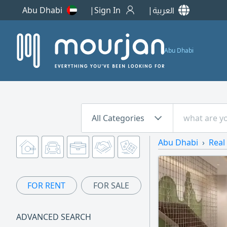
Abu Dhabi
Sign In
العربية
Abu Dhabi
All Categories
Abu Dhabi
Real
FOR RENT
FOR SALE
ADVANCED SEARCH