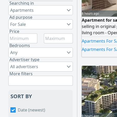
Searching in
Apartments
8 hours ago
Ad purpose
Apartment for sa
For Sale
selling in origina
Price
living room - Ope
kitchen - Built - 
Apartments For Sa
Bedrooms
Apartments For S
Any
Advertiser type
All advertisers
More filters
SORT BY
Date (newest)
9 hours ago