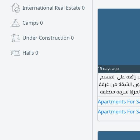
International Real Estate
0
Camps
0
Under Construction
0
Halls
0
15 days ago
NAT - S 36499 ى المسبح
ضمن مشروع A1LA Residences  غرفة
لمزايا شرفة منطقة
 وتدفئة مركزية
Apartments For S
سة صالة رياضية
Apartments For Sa
مشتركة مسبح مشترك اطلالة على المياه غرفة ملابس (Walk - in