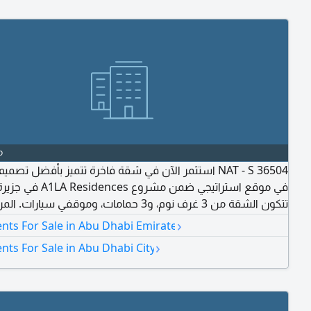
o
 36504 استثمر الآن في شقة فاخرة تتميز بأفضل تصميم داخلي
في  A1LA Residences في جزيرة الريم.
تتكون الشقة من 3 غرف نوم، و3 حمامات، وموقفي سيارات. ا
والمزايا شرفة منطقة للشواء اجهزة مطبخ مدمجة خزائن حائط 
›
nts For Sale in Abu Dhabi Emirate
تكييف وتدفئة مركزية منطقة ألعاب للاطفال مواقف سيارات مغ
›
ts For Sale in Abu Dhabi City
مسبح للاطفال بهو فاخر في المبنى مسبح خاص أمن وحراسة صا
رياضية مشتركة مسبح مشترك اطلالة على المياه