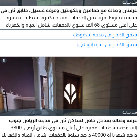
منذ ساعة
غرفتان وصالة مع حمامين وبلكونتين وغرفة غسيل، طابق ثان في
مدينة شخبوط، قريب من الخدمات، مساحة كبيرة، تشطيبات مميزة
على أعلى مستوى، 68 ألف سنوي بالدفعات، شامل المياه والكهرباء
والصيانة والموقف. للتواصل اتصل
›
شقق للايجار في مدينة شخبوط
›
شقق للايجار في امارة ابوظبي
5
منذ ساعة
غرفة وصالة بمدخل خاص لساكن ثان في مدينة الرياض جنوب
الشامخة، تشطيبات مميزة على أعلى مستوى، طابق أرضي. 3800
درهم شهريا أو 40000 درهم سنويا بالدفعات، شامل المياه والكهرباء