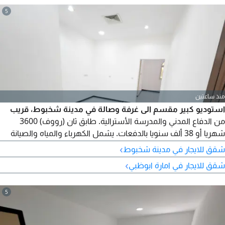
5
منذ ساعتين
استوديو كبير مقسم الى غرفة وصالة في مدينة شخبوط، قريب
من الدفاع المدني والمدرسة الأسترالية. طابق ثان (رووف) 3600
شهريا أو 38 ألف سنويا بالدفعات. يشمل الكهرباء والمياه والصيانة
والموقف. للتواصل اتصال
›
شقق للايجار في مدينة شخبوط
›
شقق للايجار في امارة ابوظبي
5