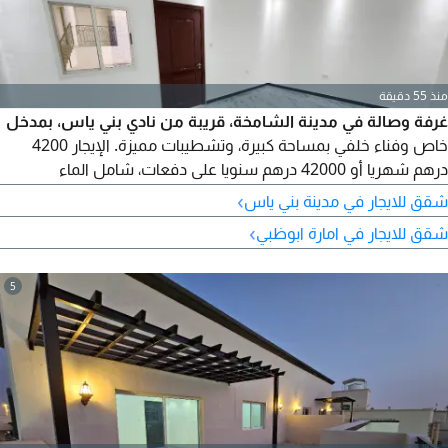
منذ 55 دقيقة
غرفة وصالة في مدينة الشامخة، قريبة من نادي بني ياس، بمدخل
خاص وفناء خلفي بمساحة كبيرة، وتشطيبات مميزة. الإيجار 4200
درهم شهريا أو 42000 درهم سنويا على دفعات، شامل الماء
والكهرباء والصيانة، والموقف مجاني. للتواصل، يرجى الاتصال
›
شقق للايجار في مدينة بني ياس
›
شقق للايجار في امارة ابوظبي
5