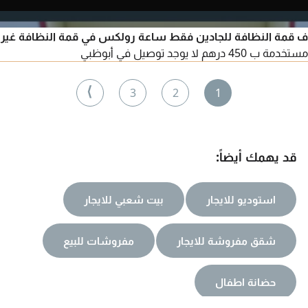
ف قمة النظافة للجادين فقط ساعة رولكس في قمة النظافة غير
مستخدمة ب 450 درهم لا يوجد توصيل في أبوظبي
⟩
3
2
1
قد يهمك أيضاً:
استوديو للايجار
بيت شعبي للايجار
شقق مفروشة للايجار
مفروشات للبيع
حضانة اطفال