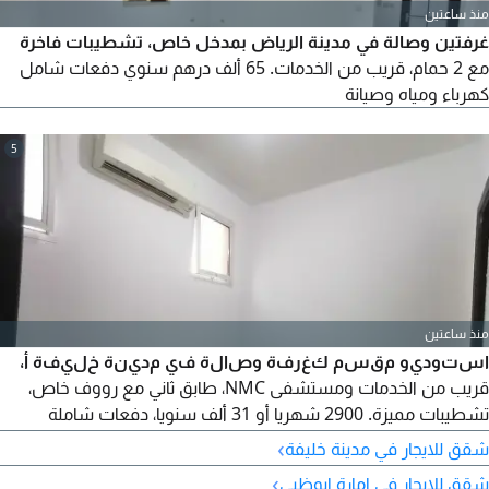
منذ ساعتين
غرفتين وصالة في مدينة الرياض بمدخل خاص، تشطيبات فاخرة
مع 2 حمام، قريب من الخدمات. 65 ألف درهم سنوي دفعات شامل
كهرباء ومياه وصيانة
5
منذ ساعتين
استوديو مقسم كغرفة وصالة في مدينة خليفة أ،
قريب من الخدمات ومستشفى NMC، طابق ثاني مع رووف خاص،
تشطيبات مميزة. 2900 شهريا أو 31 ألف سنويا، دفعات شاملة
كهرباء ومياه وصيانة وموقف مجاني. للتواصل اتصال
›
شقق للايجار في مدينة خليفة
›
شقق للايجار في امارة ابوظبي