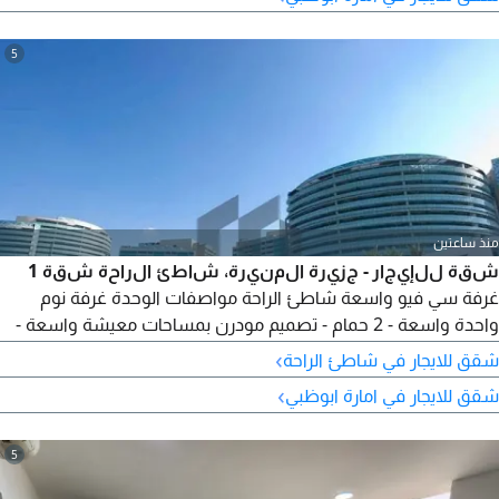
5
منذ ساعتين
شقة للإيجار - جزيرة المنيرة، شاطئ الراحة شقة 1
غرفة سي فيو واسعة شاطئ الراحة مواصفات الوحدة غرفة نوم
واحدة واسعة - 2 حمام - تصميم مودرن بمساحات معيشة واسعة -
المساحة 879 قدم مربع - جاهزة للتسليم الفوري - مطلوب 120000 -
›
شقق للايجار في شاطئ الراحة
يمتنع الوسطاء - الرقم المرجعي AP 27454
›
شقق للايجار في امارة ابوظبي
5