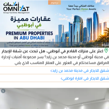
شركة
اعثر على منزلك القادم في أبوظبي. هل تبحث عن شقة للإيجار
في مدينة أبوظبي أو مدينة محمد بن زايد؟ يسر مجموعة أمنيات لإدارة
المرافق مساعدتكم في العثور على العقار المناسب الذي يلبي
احتياجاتكم وميزانيتكم. نوفر مجموعة متنوعة من الوحدات السكنية
›
شقق للايجار في مدينة محمد بن زايد
المتاحة في أبرز مناطق أبوظبي، بدءًا من الاستوديو وحتى الشقق
›
شقق للايجار في امارة ابوظبي
العائلية الواسعة. المناطق المتوفرة تشمل: مدينة أبوظبي - مدينة
محمد بن زايد - جزيرة الريم - الدانة - آل نهيان.
5