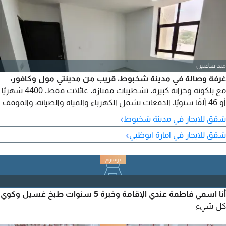
منذ ساعتين
غرفة وصالة في مدينة شخبوط، قريب من مدينتي مول وكافور،
مع بلكونة وخزانة كبيرة. تشطيبات ممتازة. عائلات فقط. 4400 شهريًا
أو 46 ألفًا سنويًا. الدفعات تشمل الكهرباء والمياه والصيانة، والموقف
مجاني. للتواصل والاستفسار، يرجى الاتصال.
›
شقق للايجار في مدينة شخبوط
›
شقق للايجار في امارة ابوظبي
أنا اسمي فاطمة عندي الإقامة وخبرة 5 سنوات طبخ غسيل وكوي
كل شيء