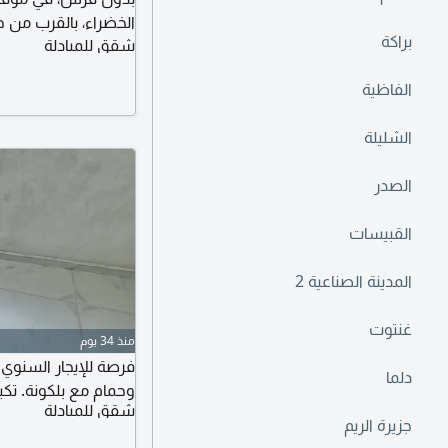
براكة
شقق للمبادلة
بالكونة بدون فرش بد
الفاظية
وسعر مناسب، احجز ا
الشليلة
الصدر
القبيسات
المدينة الصناعية 2
غنتوت
منذ 34 يوم
فرصة للإيجار السنوي
دلما
وحمام مع بلكونة. تكييف مركزي
شقق للمبادلة
جزيرة الريم