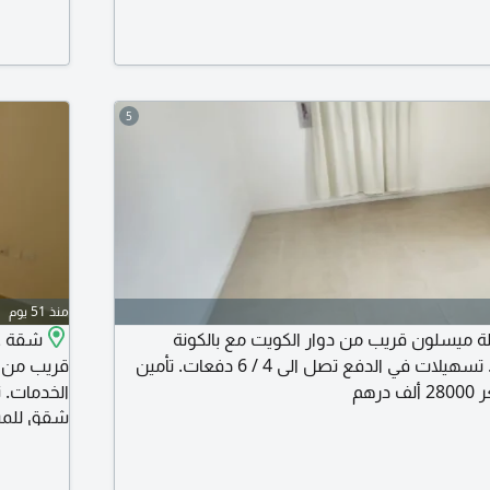
والاستفس
5
منذ 51 يوم
ة ميسلون قريب من دوار الكويت مع بالكونة
وحديقة. سكن عائلي. تسهيلات في الدفع تصل الى 4 / 6 دفعات. تأمين
قريب من م
رهم
الخدمات. 
شقق للمبا
ممتاز وعص
اليومية س