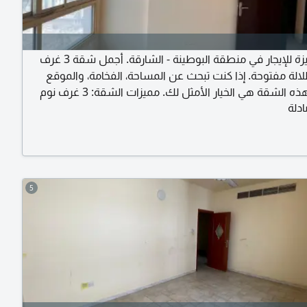
فرصة مميزة للإيجار في منطقة البوطينة - الشارقة. أجمل شقة 3 غرف
لالة مفتوحة. إذا كنت تبحث عن المساحة، الفخامة، والموقع
المثالي، فهذه الشقة هي الخيار الأمثل لك. مميزات الشقة: 3 غرف نوم
دلة
ة كبيرة بإطلالة مفتوحة تمنحك الراحة والإضاءة الطبيعية.
مساحة ممتازة تناسب العائلات. مطبخ كبير مجهز بخزائن عصرية. 3
صميم حديث وأنيق. تكييف مركزي وغاز مركزي لتوفير الطاقة.
سوبر لوكس.
5