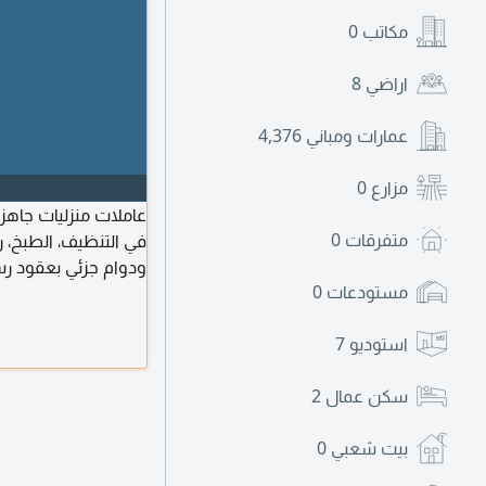
مكاتب
0
اراضي
8
عمارات ومباني
4,376
مزارع
0
عاملات منزليات جاهز
متفرقات
0
في التنظيف، الطبخ، ر
ودوام جزئي بعقود رس
مستودعات
0
وكفاءة. للتواصل وال
استوديو
7
سكن عمال
2
بيت شعبي
0