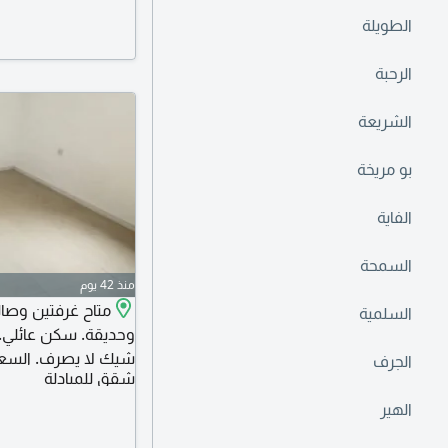
الطويلة
الرحبة
الشريعة
بو مريخة
الفاية
السمحة
منذ 42 يوم
متاح غرفتين وصال
السلمية
شيك لا يصرف. السعر 28000 ألف د
الجرف
شقق للمبادلة
الهير