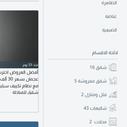
الظاهرة
غناضة
الضبعية
لائحة الاقسام
منذ 55 يوم
شقق
16
شقق مفروشة
5
مع نظام تكييف سبل
شقق للمبادلة
اليوم. سهل المخرج ل
فلل ومنازل
2
شاليهات
43
محلات
2