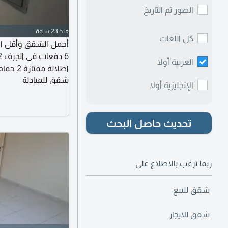
الصور ثم التاريخ
منذ 23 ساعة
كل اللغات
العربية أولا
اطلالة 
شقق للمبادلة
المالك موقع مميز وح
الإنجليزية أولا
ودبي سهل المخرج لط
تحديث حاصل البحث
ربما ترغب بالاطلاع على
شقق للبيع
شقق للايجار