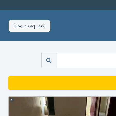
أضف إعلانك مجاناً
5