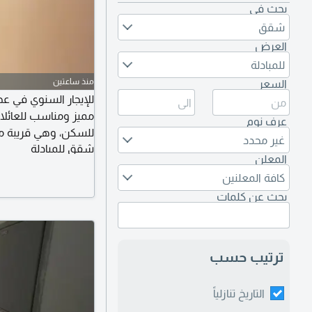
بحث في
شقق
العرض
للمبادلة
منذ ساعتين
السعر
للإيجار السنوي في عج
مميز ومناسب للعائلا
عرف نوم
غير محدد
شقق للمبادلة
المعلن
ممتازة للراغبين في 
كافة المعلنين
مع سهولة الوصول إل
بحث عن كلمات
ترتيب حسب
التاريخ تنازلياً