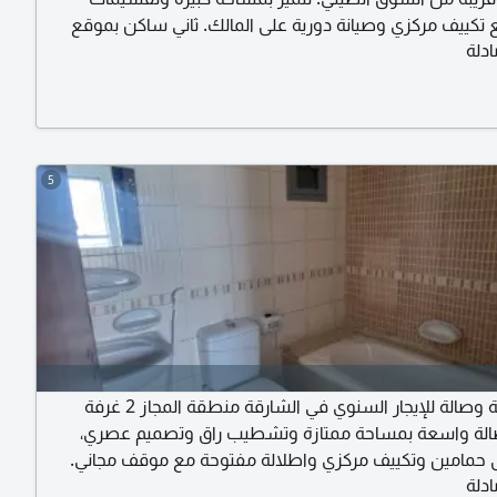
ع تكييف مركزي وصيانة دورية على المالك. ثاني ساكن بموقع
دلة
مميز وسهولة الوصول الى مخارج الشارقة ودبي. الإيجار السنوي 31000
ت
5
شقة غرفة وصالة للإيجار السنوي في الشارقة منطقة المجاز 2 غرفة
الة واسعة بمساحة ممتازة وتشطيب راق وتصميم عصري،
 حمامين وتكييف مركزي واطلالة مفتوحة مع موقف مجاني.
دلة
الإيجار السنوي 42000 درهم امكانية الدفع على 4 أو 6 دفعات. للتواصل