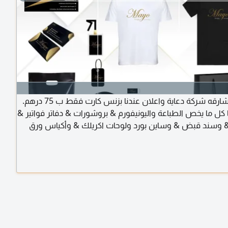
دبي وشارقه شركة دعاية واعلان عندنا بزنس كارت فقط ب 75 درهم.
 كل ما يخص الطباعة واليونيفورم & بروشورات & دفاتر فواتير &
& وسند قبض & وساين بورد ولوحات اكريلك & وأكياس ورق
& وبوكسات الاكواب وهداية اعلانية وبانرات