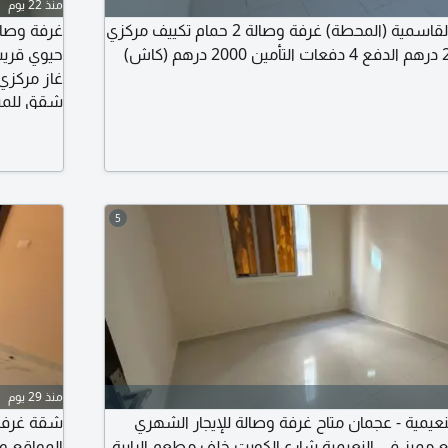
منذ 22 يوم
للإيجار في الشارقة - القاسمية (المحطة) غرفة وصالة 2 حمام تكييف مركزي
غرفة وصال
حيوي قريب
شقق للمبا
دفعات. لل
5
منذ 29 يوم
نعيمية - عجمان متاح غرفة وصالة للإيجار الشهري
ميز في النعيمية شارع الكويت خلف مطعم الرابية
المواقع و