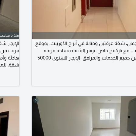
منذ 5 ساعات
مان، شقة غرفتين وصالة في أبراج الأورينت، بموقع
ت، مع باركينج خاص. توفر الشقة مساحة مريحة
قريب من ا
للسكن، وهي قريبة من جميع الخدمات والمرافق. الإيجار السنوي 50000
شقق للمبا
درهم، والدفع على 4 دفعات، والتأمين شيك بقيمة 4000 درهم. فرصة
السكن في أبراج الأورينت بموقع حيوي وسعر مناسب،
سنوياً.
ى الطرق الرئيسية ومختلف مناطق عجمان.
5