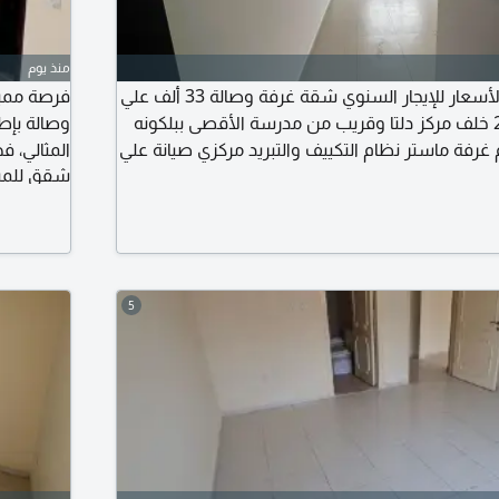
منذ يوم
أجمل الشقق وأقل الأسعار للإيجار السنوي شقة غرفة وصالة 33 ألف علي
6 دفعات في الجرف 2 خلف مركز دلتا وقريب من مدرسة الأقصى ببلكونه
وصالة بإط
ممتازة 2 حمام غرفة ماستر نظام التكييف والتبريد مركزي صيانة علي
شقق للمبا
يوي بجوار جميع الخدمات سهل المخرج للشارقه
واسعة. صال
ريق الشيخ مدينة محمد بن زايد تأمين شيك
حمامات بت
تشطيبات 
5