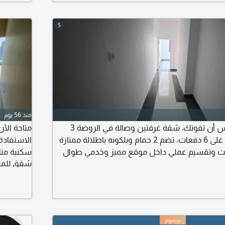
شهر
5
منذ 56 يوم
أفضل العروض احترس أن تفوتك، شقة غرفتين وصالة في الروضة 3
متاحة الآ
عجمان بسعر 30 ألف على 6 دفعات. تضم 2 حمام وبلكونه باطلالة ممتازة
يت وتقسيم عملي داخل موقع مميز وخدمي طوال
سكنية منا
شقق للمبا
لشارقة ودبي وطريق الشيخ مدينة محمد بن زايد
المتنوعة