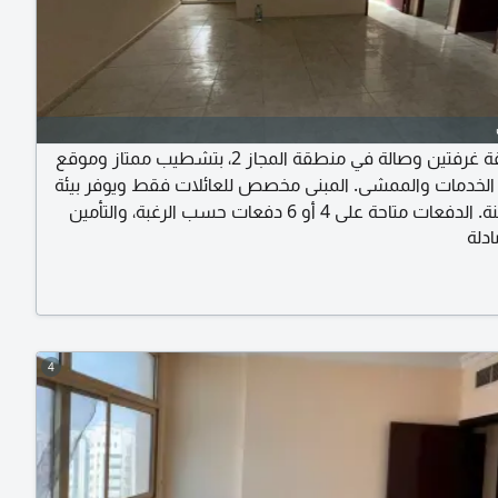
للإيجار شقة غرفتين وصالة في منطقة المجاز 2، بتشطيب ممتاز وموقع
لخدمات والممشى. المبنى مخصص للعائلات فقط ويوفر بيئة
هادئة وآمنة. الدفعات متاحة على 4 أو 6 دفعات حسب الرغبة، والتأمين
دلة
نقداً. المساحات جيدة والتوزيع مريح داخل الشقة. السعر 38,000 درهم
4