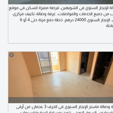
ة للإيجار السنوي في الشويهين. فرصة مميزة للسكن في موقع
 من جميع الخدمات والمواصلات. غرفة وصالة، تكييف مركزي،
غاز مركزي. الإيجار السنوي 24000 درهم. خطة دفع مرنة حتى 4 أو 6
دلة
تواصل والاستفسار يرجى الاتصال.
5
شقة غرفة وصالة ماستر للإيجار السنوي في الجرف 3 عجمان، من أرقى
قريبة من السوق الصيني. تتميز بمساحة كبيرة وتقسيمات