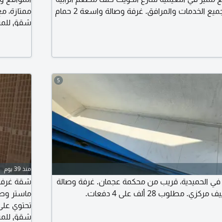
الخضراء، بالقرب من جميع الخدمات والمرافق. غرفة وصالة واسعة 2 حمام
ممتازة، م
شقق للمبا
ون شيكات شامل الفواتير والانترنت الإيجار الشهري
3300 درهم التأمين 500 درهم فرصة ممتازة للسكن الشهري بموقع حيوي
درهم على 6 دفعا
لآن
5
منذ 39 يوم
 في الحميدية، قريب من محكمة عجمان. غرفة وصالة
. مطلوب 28 ألف على 4 دفعات.
ماستر وص
تحتوي على
شقق للمبا