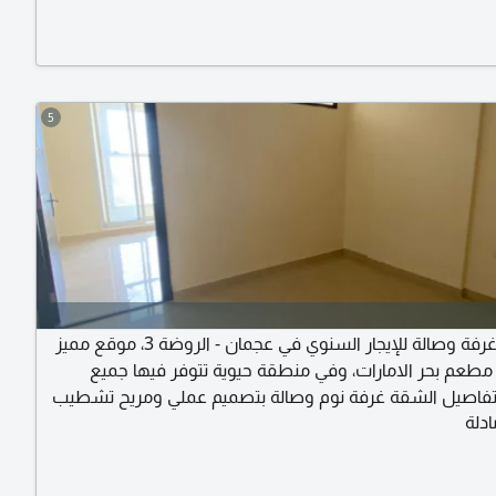
ار
5
شقة غرفة وصالة للإيجار السنوي في عجمان - الروضة 3، موقع مميز
طعم بحر الامارات، وفي منطقة حيوية تتوفر فيها جميع
تفاصيل الشقة غرفة نوم وصالة بتصميم عملي ومريح تشطيب
دلة
ري مساحة مناسبة للسكن المريح اضاءة طبيعية وتهوية جيدة
الموقع الروضة 3قريب من مطعم بحر الامارات قريب من جميع الخدمات
هل المخرج الى دبي والشارقة المميزات بناية جديدة موقف خاص