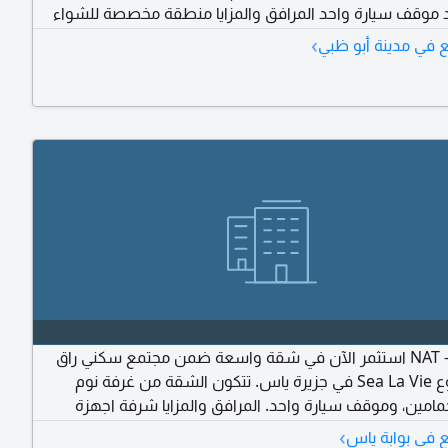
 موقف سيارة واحد المرافق والمزايا منطقة مخصصة للشواء
خ مدمجة خزائن حائط مدمجة تكييف وتدفئة مركزية منطقة
›
 في مدينة أبو ظبي
طفال خدمة الكونسيرج مواقف سيارات مغطاة مسبح للاطفال
في المبنى أمن وحراسة على مدار الساعة صالة رياضية مشتركة
غرفة ملابس (Walk - in
NAT - S 36440 استثمر الآن في شقة واسعة ضمن مجتمع سكني راق
في مشروع Sea La Vie في جزيرة ياس. تتكون الشقة من غرفة نوم
مامين، وموقف سيارة واحد. المرافق والمزايا شرفة اجهزة
ة خزائن حائط مدمجة تكييف وتدفئة مركزية منطقة ألعاب
›
 في بوابة ياس