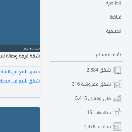
الظاهرة
غناضة
الضبعية
منذ 20 يوم
لائحة الاقسام
شقة غرفة وصالة للب
شقق
2,884
شقق للبيع في الشام
شقق للبيع في مدينة 
شقق مفروشة
316
فلل ومنازل
5,415
شاليهات
15
محلات
1,378