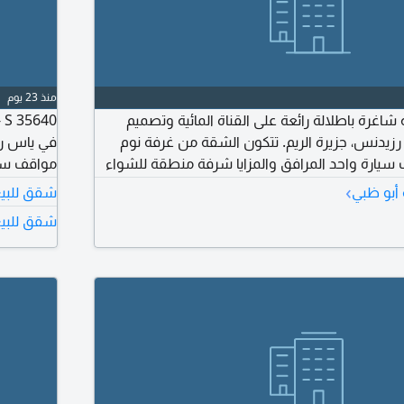
منذ 23 يوم
NAT -  شقة شاغرة باطلالة رائعة على القناة المائية وتصميم
رزيدنس، جزيرة الريم. تتكون الشقة من غرفة نوم
يارة واحد المرافق والمزايا شرفة منطقة للشواء
مواقف سيا
زائن حائط مدمجة تكييف وتدفئة مركزية منطقة
مركزية م
›
أبو ظبي
شقق للبيع
 سيارات مغطى بهو فاخر في المبنى أمن وحراسة
الحيوانات
شقق للبيع
لة رياضية مشتركة مسبح مشترك اطلالة مباشرة على
8610.74 قدم مربع، ويبلغ سعر البيع