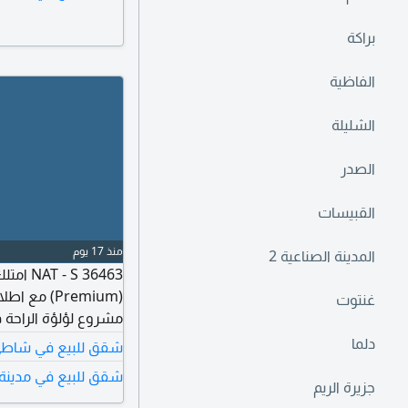
ألعاب للاطفال خدمة
المبنى أمن على مدار
براكة
ملابس (Walk - in Closet) مساحة
الفاظية
الشليلة
الصدر
القبيسات
منذ 17 يوم
المدينة الصناعية 2
 36463
(Premium) م
غنتوت
مشروع لؤلؤة الراحة 
وحمامين، وموقف سيار
دلما
شقق للبيع في شاطئ 
اجهزة مطبخ مدمجة خ
شقق للبيع في مدينة 
ألعاب للاطفال مواق
جزيرة الريم
مسبح مشترك غرفة 