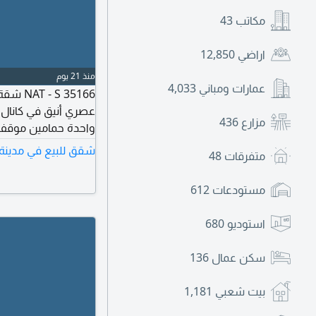
مكاتب
43
اراضي
12,850
منذ 21 يوم
عمارات ومباني
4,033
S 35166
عصري أنيق في كانال 
مزارع
436
واحدة حمامين موقف س
اجهزة مطبخ مدمجة خ
شقق للبيع في مدينة 
متفرقات
48
ألعاب للاطفال موقف
على مدار الساعة صا
مستودعات
612
المياه غرفة ملابس (Walk - in
استوديو
680
سكن عمال
136
بيت شعبي
1,181