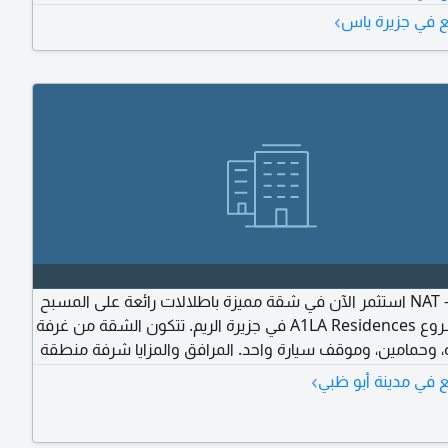
واقف سيارات مغطاة يسمح باصطحاب الحيوانات الأليفة أمن
›
 في جزيرة ياس
لة رياضية مشتركة مسبح مشترك اطلالة على المياه غرفة
NAT - S 36499 استثمر الآن في شقة مميزة باطلالات رائعة على المسبح
ضمن مشروع A1LA Residences في جزيرة الريم. تتكون الشقة من غرفة
، وحمامين، وموقف سيارة واحد. المرافق والمزايا شرفة منطقة
هزة مطبخ مدمجة خزائن حائط مدمجة تكييف وتدفئة مركزية
›
 في مدينة أبو ظبي
اب للاطفال بهو فاخر في المبنى أمن وحراسة صالة رياضية
مشتركة مسبح مشترك اطلالة على المياه غرفة ملابس (Walk - in