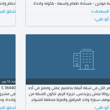
ة مودرن - مساحة طعام واسعة - بلكونه واحدة
حمام واحد
مجهز بالكامل بالاجهزة - تشطيبات عالية الجودة
اجهزة مطب
›
 السعديات
شقق للبيع
لة رياضية - سبا - مواقف سيارات مغطاة - خدمة
ألعاب للا
›
أبو ظبي
كونسيرج على مدار الساعة - مطلوب 1950000 - يمتنع الوسطاء - الرقم
بهو فاخر 
مسبح مشترك 
منذ 16 يوم
NAT - S استثمر الآن في شقة أنيقة بتصميم عملي ومميز في أحد
تانا بيتش ريزيدنس، جزيرة الريم. تتكون الشقة من
وقف سيارة واحد المرافق والمزايا منطقة للشواء
واحدة، وح
زائن حائط مدمجة تكييف وتدفئة مركزية منطقة
مطبخ مدمج
›
أبو ظبي
شقق للبيع