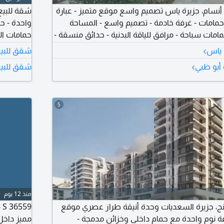
قة للبيع - أنسام 4، أنسام، جزيرة ياس تصميم واسع موقع متميز - عبارة
شقة للبيع 
ن - غرفتين نوم - 4 حمامات - غرفة خادمة - تصميم واسع - المساحة
 حمامات سباحة - مرافق للياقة البدنية - حدائق منسقة -
حمامات ال
- مساحات مجتمعية - مواقف سيارات مغطاة - أمن
المجتمع -
›
 ياس
شقق للبيع
مات الكونسيرج - قرب متاجر التجزئة - قرب المقاهي
›
أبو ظبي
شقق للبيع
والمطاعم - مطلوب 3699000 - يمتنع الوسطاء - الرقم المرجعي AP
27160
5
منذ 12 يوم
ج، جزيرة السعديات وحدة أنيقة طراز عصري موقع
فة نوم واحدة مع حمام داخلي وخزائن مدمجة -
مميز داخل 