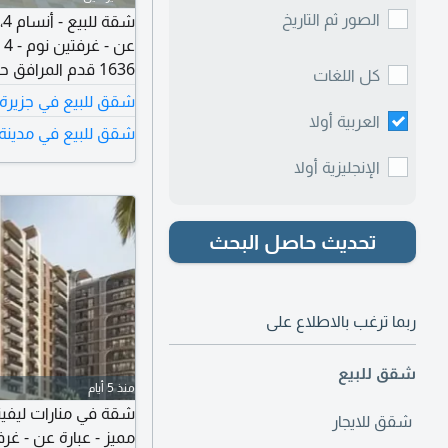
الصور ثم التاريخ
ش
ع
1636 قدم المرافق
كل اللغات
مناطق لعب للاطفال 
شقق للبيع في جزيرة
على مدار الساعة - خد
العربية أولا
شقق للبيع في مدينة 
26910
الإنجليزية أولا
تحديث حاصل البحث
ربما ترغب بالاطلاع على
شقق للبيع
منذ 5 أيام
شقة في منارات ليفين
شقق للايجار
مميز - عبارة عن - غر