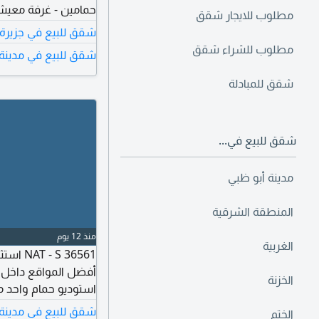
حمامين - غرفة معيش
مطلوب للايجار شقق
واسعة - مطبخ مودرن 
شقق للبيع في جزيرة
المرافق - مسبح - صا
مطلوب للشراء شقق
شقق للبيع في مدينة 
المرجعي AP 26534
شقق للمبادلة
شقق للبيع في...
مدينة أبو ظبي
المنطقة الشرقية
منذ 12 يوم
الغربية
 36561
أفضل المواقع داخل رو
الخزنة
استوديو حمام واحد م
اجهزة مطبخ مدمجة خ
شقق للبيع في مدينة 
الختم