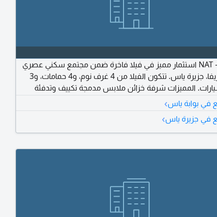
NAT - S 35640 استثمار مميز في فيلا فاخرة ضمن مجتمع سكني عصري
في ياس ريفا، جزيرة ياس. تتكون الفيلا من 4 غرف نوم، و4 حمامات، و3
رات. المميزات شرفة خزائن ملابس مدمجة تكييف وتدفئة
نطقة ألعاب للاطفال مواقف سيارات مغطاة يسمح باصطحاب
›
 في بوابة ياس
 الأليفة أمن وحراسة على مدار الساعة صالة رياضية مشتركة
›
 في جزيرة ياس
مسبح مشترك غرفة ملابس (Walk - in Closet) تبلغ مساحة العقار