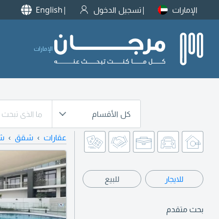
الإمارات
تسجيل الدخول
English
الإمارات
كل الأقسام
عقارات
شقق
شق
للايجار
للبيع
بحث متقدم