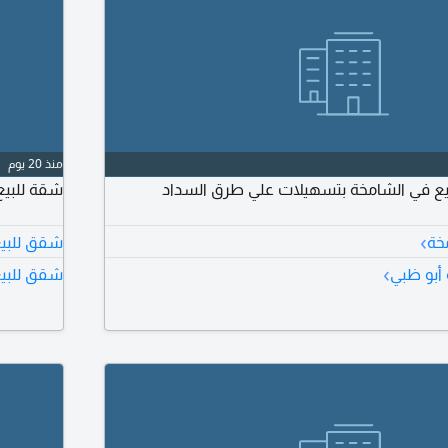
منذ 20 يوم
يع في الشامخة بتسهيلات علي طرق السداد
شقة للبيع
›
خة
شقق للبيع
›
أبو ظبي
شقق للبيع