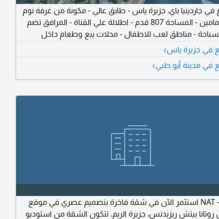
في جاردينيا باي، جزيرة ياس - طابق عالي - مكونة من غرفة نوم
واحدة - حمامين - المساحة 807 قدم - اطلالة علي القناة - المرافق تضم
سباحة - مناطق لعب للاطفال - محلات بيع وطعام داخل
 مسارات للمشي والجري - خدمات الأمن والصيانة على مدار
›
 في جزيرة ياس
الساعة - بسعر 1700000 درهم - يمتنع الوسطاء - الرقم المرجعي AP
›
 في مدينة أبو ظبي
NAT - S 36559 استثمر الآن في شقة فاخرة بتصميم عصري في موقع
روتانا بيتش ريزيدنس، جزيرة الريم. تتكون الشقة من استوديو