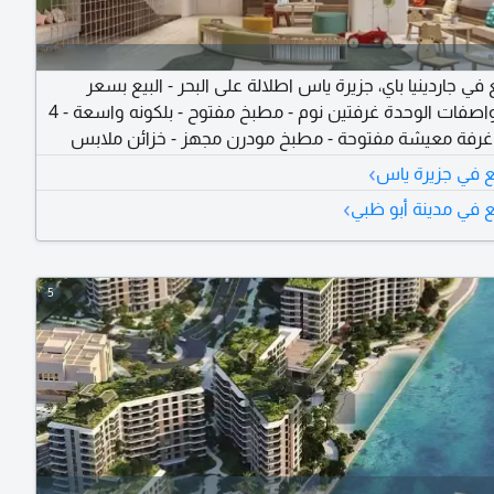
في جاردينيا باي، جزيرة ياس اطلالة على البحر - البيع بسعر
الأصلي مواصفات الوحدة غرفتين نوم - مطبخ مفتوح - بلكونه واسعة - 4
غرفة معيشة مفتوحة - مطبخ مودرن مجهز - خزائن ملابس
طاء - الرقم المرجعي AP 24214
›
 في جزيرة ياس
›
 في مدينة أبو ظبي
5