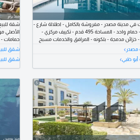
منذ يوم
 في مدينة مصدر - مفروشة بالكامل - اطلالة شارع -
شقة للبيع 
مكونة من غرفة نوم - حمام واحد - المساحة 495 قدم - تكييف مركزي -
خزائن مدمجة - بلكونه - المرافق والخدمات مسبح
حمامات - 
 مجهزة - لوبي واستقبال - موقف سيارات - مناسب
مدمجة - مطلوب 3384000 - يمتنع الوس
›
 مصدر
شقق للبيع
لمربي الحيوانات الأليفة - مطلوب 930000 - يمتنع الوسطاء - الرقم
›
أبو ظبي
شقق للبيع
5
منذ يومين