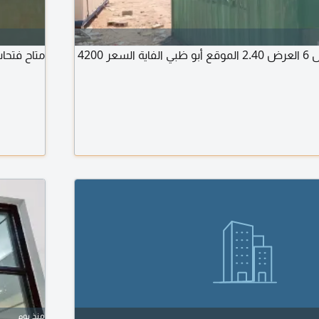
كونتنير 20 قدم الطول 6 العرض 2.40 الموقع أبو ظبي الفاية السعر 4200
متاح فتحات صيانة عدد 870
منذ يوم