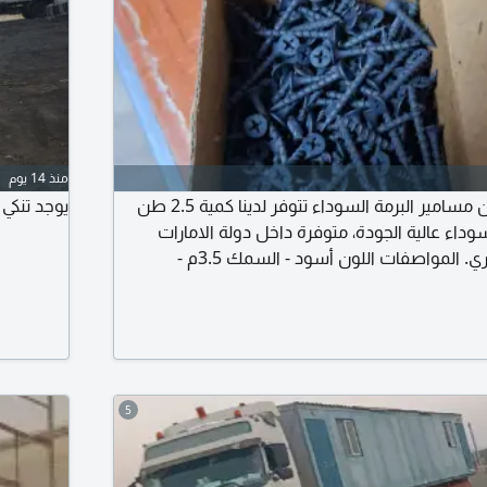
منذ 14 يوم
للبيع - كمية مميزة من مسامير البرمة السوداء تتوفر لدينا كمية 2.5 طن
يوجد تنكي ما
وداء عالية الجودة، متوفرة داخل دولة الامارات
وجاهزة للتسليم الفوري. المواصفات اللون أسود - السمك 3.5م -
المقاسات 1 بوصة - 1.25 بوصة - 1.5 بوصة - 2 بوصة مناسبة لأعمال
الأثاث - المطابخ - الديكور الداخلي - النجارة - أعمال تركيب الأخشاب وMDF
- جاهزة للاستلام داخل
5