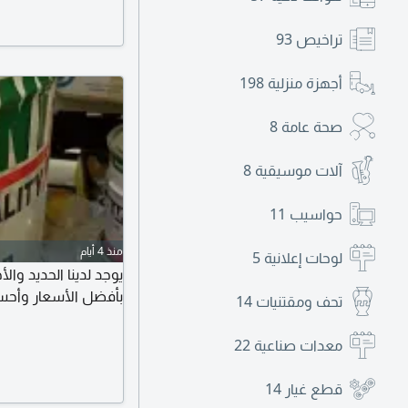
تراخيص
93
أجهزة منزلية
198
صحة عامة
8
آلات موسيقية
8
حواسيب
11
منذ 4 أيام
لوحات إعلانية
5
يوجد لدينا الحديد وا
بأفضل الأسعار وأحس
تحف ومقتنيات
14
معدات صناعية
22
قطع غيار
14