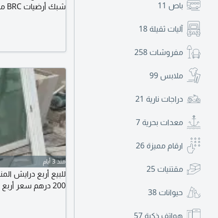
باص
11
الحالة جديد السعر م
آليات ثقيلة
18
التوصيل متوفر داخل ا
مفروشات
258
ملابس
99
دراجات نارية
21
معدات بحرية
7
ارقام مميزة
26
منذ 3 أيام
مقتنيات
25
200 درهم سعر أربع 700 درهم
حيوانات
38
هواتف ذكية
57