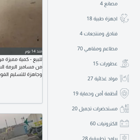
مصانع
4
اجهزة طبية
18
فنادق ومنتجعات
4
مطاعم ومقاهي
70
منذ 14 يوم
عطورات
15
من مسامير البرمة الس
مواد غذائية
27
أنظمة أمن وحماية
19
المميزات جودة عالية 
مستحضرات تجميل
20
الكترونيات
60
برامج تطبيقية
28