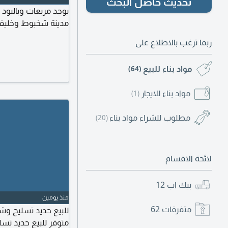
تحديث حاصل البحث
يوجد مربعات وباليود 
مدينة شخبوط وخليفة 
ربما ترغب بالاطلاع على
مواد بناء للبيع
(64)
مواد بناء للايجار
(1)
مطلوب للشراء مواد بناء
(20)
لائحة الاقسام
بيك اب
12
منذ يومين
متفرقات
62