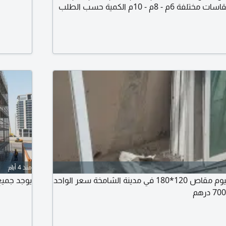
شبك أرضيات BRC مقاسات مختلفة 6م - 8م - 10م الكمية حسب الطلب
ناسب وقابل للتفاوض للكميات المكان أبوظبي
لامارات
منذ 4 أيام
للبيع أربع درايش المنيوم مقاص 120*180 في مدينة الشامخة سعر الواحد
يوجد جميع