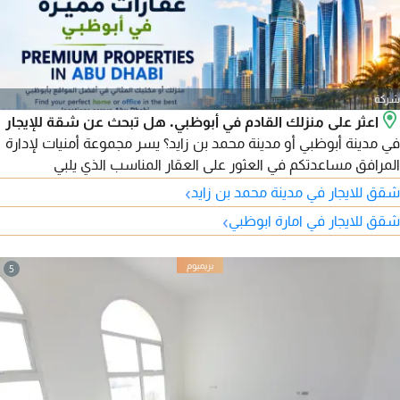
شركة
اعثر على منزلك القادم في أبوظبي. هل تبحث عن شقة للإيجار
في مدينة أبوظبي أو مدينة محمد بن زايد؟ يسر مجموعة أمنيات لإدارة
المرافق مساعدتكم في العثور على العقار المناسب الذي يلبي
احتياجاتكم وميزانيتكم. نوفر مجموعة متنوعة من الوحدات السكنية
›
شقق للايجار في مدينة محمد بن زايد
المتاحة في أبرز مناطق أبوظبي، بدءًا من الاستوديو وحتى الشقق
›
شقق للايجار في امارة ابوظبي
العائلية الواسعة. المناطق المتوفرة تشمل: مدينة أبوظبي - مدينة
محمد بن زايد - جزيرة الريم - الدانة - آل نهيان.
5