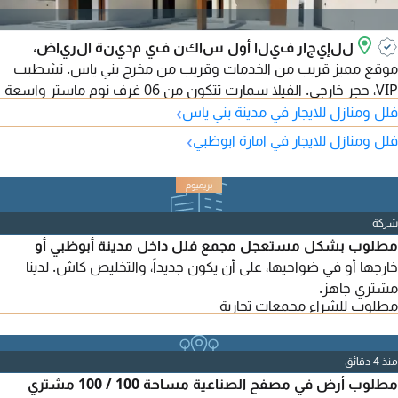
للإيجار فيلا أول ساكن في مدينة الرياض،
موقع مميز قريب من الخدمات وقريب من مخرج بني ياس. تشطيب
VIP، حجر خارجي. الفيلا سمارت تتكون من 06 غرف نوم ماستر واسعة
›
جدا مع خزائن، مجلس رجال واسع بمدخل مستقل مع مغاسل، غرفة
فلل ومنازل للايجار في مدينة بني ياس
طعام، 04 صالات واسعة، مجلس حريم، مطبخ رئيسي خارجي مع
›
فلل ومنازل للايجار في امارة ابوظبي
ستور، غرفة خادمة وغرفة غسيل على السطح. تكييف مركزي
وسبليت، بوابة الكترونية. الفيلا فيها توثيق
شركة
مطلوب بشكل مستعجل مجمع فلل داخل مدينة أبوظبي أو
خارجها أو في ضواحيها، على أن يكون جديداً، والتخليص كاش. لدينا
مشتري جاهز.
مطلوب للشراء مجمعات تجارية
منذ 4 دقائق
مطلوب أرض في مصفح الصناعية مساحة 100 / 100 مشتري