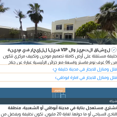
لعشاق التميز وال VIP فيلا للإيجار في مدينة
خليفة مستقلة على أرض كاملة تصميم مودرن وتكييف مركزي تتكون
من 06 غرف نوم ماستر واسعة مع خزائن الرئيسية عبارة عن جناح
›
غرفة وصالة مع بلكونه مجلس رجال بمدخل مستقل مع مغاسل
فلل ومنازل للايجار في مدينة خليفة ج
وحمام 03 صالة عائلية واحدة منهم بالدور الأول مغلقة مع بلكونه،
›
فلل ومنازل للايجار في امارة ابوظبي
مطبخ رئيسي داخلي مع ستور غرفة خادمة ملحق خارجي يحتوي على
غرفة طباخ أو سائق غرفة غسيل مسبح خلف الفيلا مساحات واسعة
خضراء وجلسات
شركة
نشتري مستعجل بناية في مدينة أبوظبي أو الشعبية، منطقة
النادي السياحي أو ما حولها، لغاية 20 مليون. تكون نظيفة ويفضل من