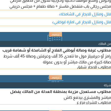
وحوش واسع مواقف داخلية وخارجية تتكون من الطابق الأرضي
مجلس رجالي باب منفصل ماستر + صالة طعام + مجلس حريمي
ماستر + صالة ماستر واسعه ويوجد لفت وغرفة خادمة ماستر ومطبخ
›
فلل ومنازل للايجار في الشامخة
الطابق الثاني غرفة ماستر + دريسنج و2 غرفة ماستر وصالة ماستر
›
فلل ومنازل للايجار في امارة ابوظبي
وواسعه
من المالك
مطلوب غرفة وصالة أبوظبي الفلاح أو الشامخة أو شهامة قريب
رامز أو ديرفييلز مول ما تتعدى 35 ألف وغرفتين وصالة 45 ألف شرط
صالة كبيرة من مالك مباشر أو بدون عمولة
مطلوب للايجار شقق
شركة
مطلوب مستعجل مزرعة بمنطقة العدلة من المالك يفضل
مباشر والمشتري بيدفع كاش
مطلوب للشراء مزارع