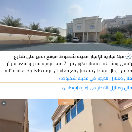
فيلا تجارية للإيجار مدينة شخبوط موقع مميز على شارع
رئيسي وتشطيب ممتاز تتكون من 7 غرف نوم ماستر واسعة بخزائن
مجلس رجال بمدخل مستقل مع مغاسل غرفة طعام 3 صالة عائلية
›
كبيرة مطبخ تحضيري بالدور الأرضي والأول والرووف ملحق خدمات
فلل ومنازل للايجار في مدينة شخبوط
خارجي يتكون من مطبخ رئيسي كبير مع ستور غرفة خادمة ستور غرفة
›
فلل ومنازل للايجار في امارة ابوظبي
غسيل وكوي على الرووف غرفة سائق حوش واسع جدا مع مساحات
خضراء مظلات للسيارات مع مواقف سيارات خارجية أمام الفيلا
4
مطلوب