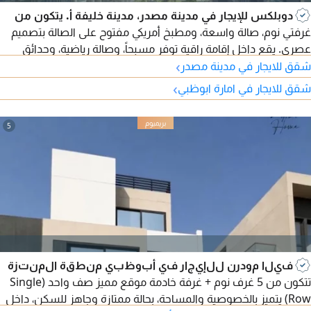
دوبلكس للإيجار في مدينة مصدر، مدينة خليفة أ. يتكون من
غرفتي نوم، صالة واسعة، ومطبخ أمريكي مفتوح على الصالة بتصميم
عصري. يقع داخل إقامة راقية توفر مسبحاً، وصالة رياضية، وحدائق
›
ومناطق جلوس، مع موقف سيارات. يتميز بموقع استراتيجي بجوار
شقق للايجار في مدينة مصدر
المركز التجاري، وقريب من مطار زايد الدولي، مع سهولة الوصول إلى
›
شقق للايجار في امارة ابوظبي
جميع الخدمات والمرافق الأساسية.
5
فيلا مودرن للإيجار في أبوظبي منطقة المنتزة
تتكون من 5 غرف نوم + غرفة خادمة موقع مميز صف واحد (Single
Row) يتميز بالخصوصية والمساحة، بحالة ممتازة وجاهز للسكن، داخل