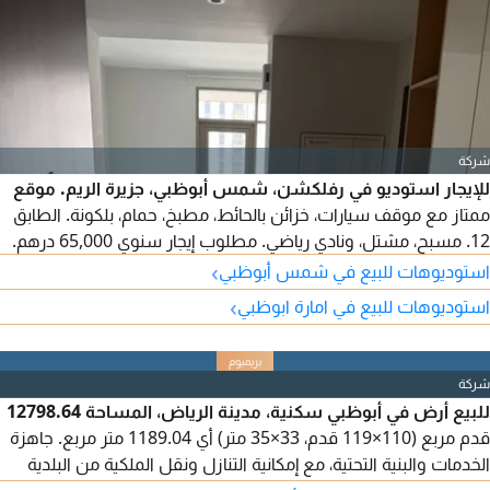
شركة
للإيجار استوديو في رفلكشن، شمس أبوظبي، جزيرة الريم. موقع
ممتاز مع موقف سيارات، خزائن بالحائط، مطبخ، حمام، بلكونة. الطابق
12. مسبح، مشتل، ونادي رياضي. مطلوب إيجار سنوي 65,000 درهم.
›
استوديوهات للبيع في شمس أبوظبي
›
استوديوهات للبيع في امارة ابوظبي
شركة
للبيع أرض في أبوظبي سكنية، مدينة الرياض، المساحة 12798.64
قدم مربع (110×119 قدم، 33×35 متر) أي 1189.04 متر مربع. جاهزة
الخدمات والبنية التحتية، مع إمكانية التنازل ونقل الملكية من البلدية
مباشرة. حوض 135، الأرض مساحتها كبيرة، وهي ثاني قطعة من