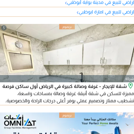
›
اراضي للبيع في مدينة بوابة أبوظبي
الزاوية. المطلوب 2 مليون و550 ألف درهم، قابلة للتفاوض. التنازل
›
اراضي للبيع في امارة ابوظبي
فقط للإماراتيين.
5
شركة
شقة للإيجار - غرفة وصالة كبيرة في الرياض أول ساكن فرصة
مميزة للسكن في شقة أنيقة غرفة وصالة بمساحات واسعة،
تشطيب ممتاز وتصميم عملي يوفر أعلى درجات الراحة والخصوصية.
الشقة أول ساكن وجاهزة للسكن الفوري. مواصفات الشقة غرفة
نوم كبيرة ومريحة صالة واسعه ومضيئة مساحات رحبة وتوزيع ذكي
تشطيب ممتاز بمواد عالية الجودة خصوصية عالية أول ساكن الموقع
موقع مميز في مدينة الرياض قريب اللولو وبالقرب من جميع الخدمات