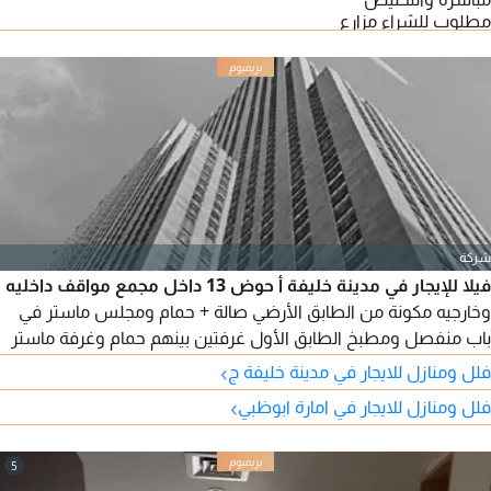
مطلوب للشراء مزارع
شركة
فيلا للإيجار في مدينة خليفة أ حوض 13 داخل مجمع مواقف داخليه
وخارجيه مكونة من الطابق الأرضي صالة + حمام ومجلس ماستر في
باب منفصل ومطبخ الطابق الأول غرفتين بينهم حمام وغرفة ماستر
بكبتات وصالة الطابق الثاني غرفتين بينهم حمام السعر 155 ألف
›
فلل ومنازل للايجار في مدينة خليفة ج
›
فلل ومنازل للايجار في امارة ابوظبي
5