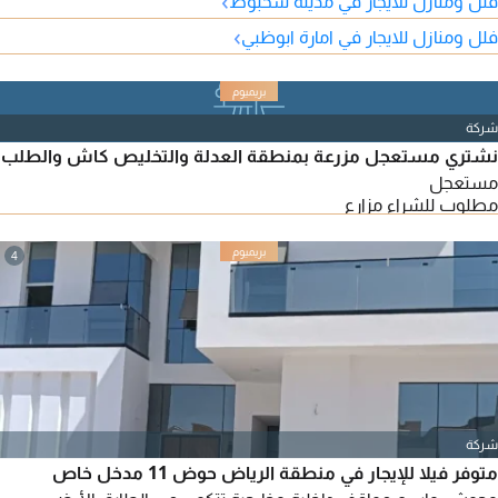
›
فلل ومنازل للايجار في مدينة شخبوط
واسعة، ديكورات وواجهة مميزة، تكييف مركزي، مطبخ رئيسي داخلي،
›
فلل ومنازل للايجار في امارة ابوظبي
مطبخ رئيسي خارجي، مطبخ تحضيري، ملحق خدمات خارجي، غرفة
خادمة، غرفة غسيل، 2 مخزن، حوش واسع جدا، مظلات للسيارات
شركة
نشتري مستعجل مزرعة بمنطقة العدلة والتخليص كاش والطلب
مستعجل
مطلوب للشراء مزارع
4
شركة
متوفر فيلا للإيجار في منطقة الرياض حوض 11 مدخل خاص