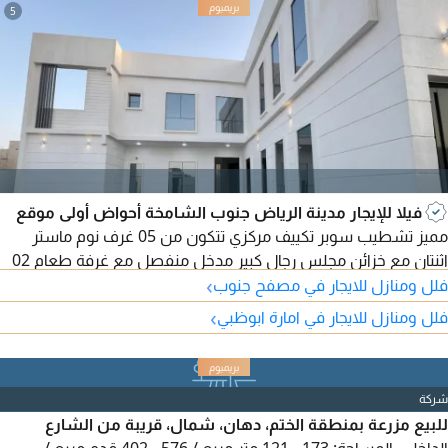
5
فيلا للإيجار مدينة الرياض جنوب الشامخة أحواض أولى موقع
مميز تشطيب سوبر تكييف مركزي تتكون من 05 غرف نوم ماستر
اثنتان مع خزائن مجلس رجال كبير مدخل منفصل مع غرفة طعام 02
›
صالات صغار 02 صالات عائلية كبيرة تراس كبير بالدور الأول قسم
فلل ومنازل للايجار في مصفح جنوب
خدمات مطبخ كبير مع ستور غرفة خادمة خدمات خارجية غرفة غسيل
›
فلل ومنازل للايجار في امارة ابوظبي
ستور غرفة حارس مطلوب 180 ألف درهم سنوي
شركة
للبيع مزرعة بمنطقة الختم، دهان، شمال، قريبة من الشارع