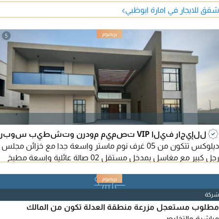
›
شقق للايجار في امارة ابوظبي
5
للإيجار فيلا VIP تصميم مودرن وتشطيب سوبر
ديلوكس تتكون من 05 غرف نوم ماستر واسعة جدا مع خزائن مجلس
رجل كبير مع مغاسل بمدخل مستقل 02 صالة عائلية واسعة مطبخ
رئيسي داخلي مع ستور مطبخ ديرتي كيتشن خارجي مطبخ تحضيري
بالدور الأول غرفة خادمة غرفة غسيل حوش واسع بوابة الكترونية
مطلوب 180000 درهم سنوي
شركة
مطلوب مستعجل مزرعة منطقة العدلة تكون من المالك
مباشرة والتخليص