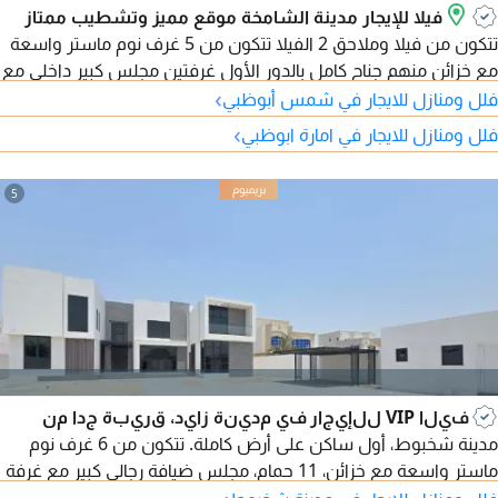
فيلا للإيجار مدينة الشامخة موقع مميز وتشطيب ممتاز
تتكون من فيلا وملاحق 2 الفيلا تتكون من 5 غرف نوم ماستر واسعة
مع خزائن منهم جناح كامل بالدور الأول غرفتين مجلس كبير داخلي مع
›
مغاسل 02 صالة عائلية مطبخ رئيسي داخلي واسع جدا مطبخ
فلل ومنازل للايجار في شمس أبوظبي
تحضيري بالدور الأول غرفة خادمة على الرووف الملحق الأول يتكون
›
فلل ومنازل للايجار في امارة ابوظبي
من مجلس رجال كبير مع مغاسل غرفة طعام واسعة جدا الملحق
الثاني عبارة عن مطبخ ديرتي كيتشن مع ستور وغرفة سائق الفيلا
5
فيلا VIP للإيجار في مدينة زايد، قريبة جدا من
مدينة شخبوط، أول ساكن على أرض كاملة. تتكون من 6 غرف نوم
ماستر واسعة مع خزائن، 11 حمام، مجلس ضيافة رجالي كبير مع غرفة
طعام ومغاسل، مجلس ضيافة حريمي مع المغاسل، 2 صالة عائلية