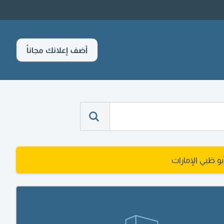
أضف إعلانك مجاناً
و ظبي الإمارات