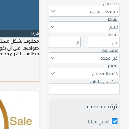
بحث في
مجمعات تجارية
العرض
للبيع
شركة
السعر
مطلوب بشكل مستعجل 
ضواحيها، على أن يكون
عرف نوم
مطلوب للشراء مجمعا
غير محدد
المعلن
كافة المعلنين
بحث عن كلمات
ترتيب حسب
التاريخ تنازلياً