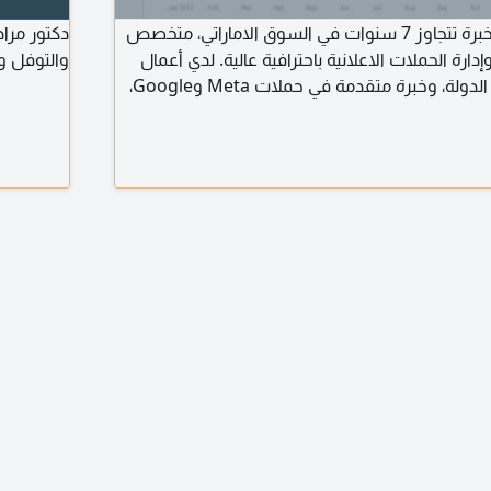
مهندس معلوماتية بخبرة تتجاوز 7 سنوات في السوق الاماراتي، متخصص
دكتور مرا
ارة الحملات الاعلانية باحترافية عالية. لدي أعمال
والتوفل و
ومشاريع كبيرة داخل الدولة، وخبرة متقدمة في حملات Meta وGoogle،
ف الجمهور، خفض تكلفة النتائج وزيادة المبيعات.
، اعمل على تحسين صفحات الهبوط وتجربة
ملات، مما يرفع كفاءة الاعلانات ويحقق نتائج أقوى