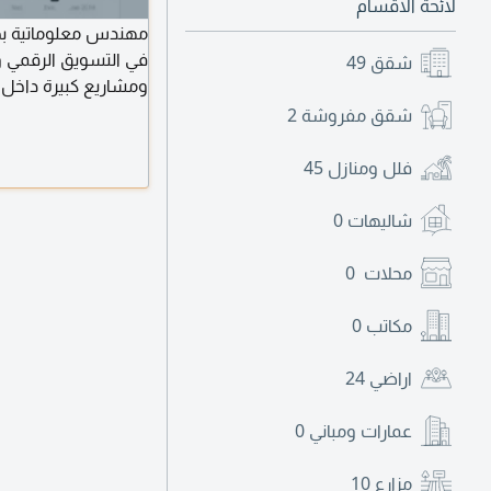
لائحة الاقسام
في التسويق الرقمي وإد
شقق
49
تحليل الأداء، استهدا
شقق مفروشة
2
وبصفتي مطور مواقع
المستخدم وربطها بالح
فلل ومنازل
45
ونموا مستدام
شاليهات
0
محلات
0
مكاتب
0
اراضي
24
عمارات ومباني
0
مزارع
10