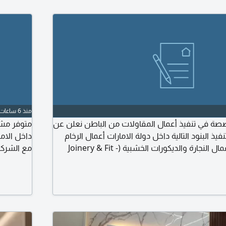
منذ 6 ساعات
ة في تنفيذ أعمال المقاولات من الباطن نعلن عن
متوفر مشار
يذ البنود التالية داخل دولة الامارات أعمال الرخام
داخل الام
الطبيعي والصناعي أعمال النجارة والديكورات الخشبية (Joinery & Fit -
مع الشرك
وم والزجاج نقدم تنفيذ وفق أعلى معايير الجودة. الالتزام
مشاريع قو
والجدول الزمني. فريق عمل متخصص وخبرة في
عمولة متف
جارية والفلل. أسعار تنافسية وانجاز احترافي