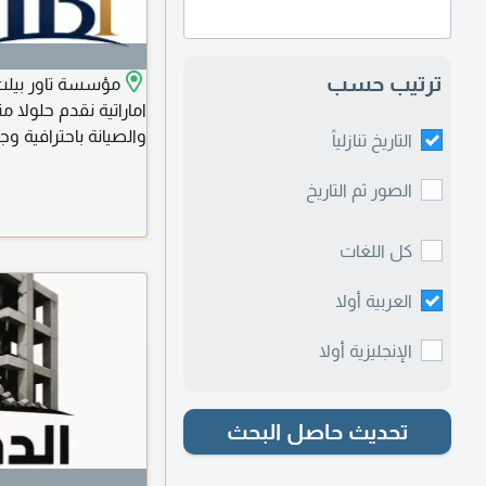
ترتيب حسب
مؤسسة تاور بيلت 
اماراتية نقدم حلولا 
والصيانة باحترافية وج
التاريخ تنازلياً
والفلل. أعمال الدهانات
الملاحق والتوسعات. 
الصور ثم التاريخ
(Landscape) نلتزم بتقديم أعلى معايير الجودة، والدقة في التنفيذ
كل اللغات
العربية أولا
الإنجليزية أولا
تحديث حاصل البحث