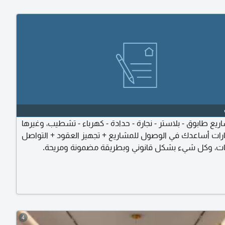
يع طابوق - بلاستر - نجارة - حدادة - كهرباء - تشطيب، وغيرها
ارات أساعدك في الوصول للمشاريع + تجهيز العقود + التواصل
ات، وكل شيء بشكل قانوني وبطريقة مضمونة ومريحة.
ية ومضمونة سرعة في اصدار الدفعات بدون تعقيدات مقابل
ق عليها
4