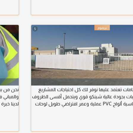
تنفيذ أسعار منافسة وسرعة في الانجاز خبرة في
فق أعلى معايير الجودة، مع اشراف هندسي
5
ت تعتمد عليها نوفر لك كل احتياجات المشاريع
نحن من بي
بات بجودة عالية شينكو قوي ويتحمل أقسى الظروف
والمباني 
طابوق بمواصفات قياسية ألواح PVC عملية وعمر افتراضي طويل لوحات
لدينا خبر
يذ احترافي وتسليم في الموعد أسعار تنافسية جودة
والتجديد ا
يع السكنية والتجارية والصناعية الموقع الشارقة -
في المقاول