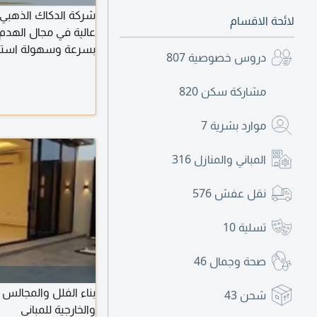
شركة الدكاك الذهبي ل
لائحة الاقسام
عالية في مجال الهدم 
بسرعة وسهولة استخر
دروس خصوصية
807
للتواصل والاستفسار
مشاركة سكن
820
موارد بشرية
7
المباني والمنازل
316
نقل عفش
576
تسلية
10
صحة وجمال
46
بناء الفلل والمجالس و
شحن
43
والخارجية للمباني