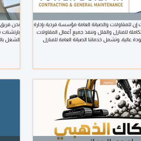
إن للمقاولات والصيانة العامة مؤسسة فردية بإدارة
نحن فريق 
متكاملة للمنازل والفلل وننفذ جميع أعمال المقاولات
بارتشنات 
ودة عالية، وتشمل خدماتنا الصيانة العامة للمنازل
الشغل بال
 الداخلية والخارجية. أعمال السباكة والكهرباء. بناء
مناسبة جد
التشطيبات والترميمات. تنسيق الحدائق