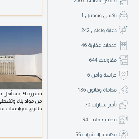
تخليص معاملات
240
معتمدة وضمان على ال
تنفيذ أعمال العزل و
تاكسي وتوصيل
1
دعاية واعلان
242
خدمات عقارية
46
مقاولات
644
حراسة وأمن
6
محاماة وقانون
186
مشروعك يستأهل خاما
من مواد بناء وتشطي
تأجير سيارات
70
وبوابات للمشاريع تنف
تنظيم حفلات
94
مضمونة مناسب للمشار
الصجعة للتواصل
مكافحة الحشرات
55