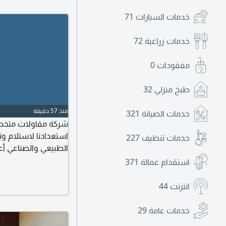
خدمات السيارات
71
خدمات زراعية
72
مفقودات
0
طبخ منزلي
32
منذ 57 دقيقة
خدمات الصيانة
321
شركة مقاولات متخصص
استعدادنا لاستلام وتنف
خدمات تنظيف
227
Out) أعمال الالمني
استقدام عمالة
371
بالمواصفات الفنية 
المشاريع السكنية والت
انترنت
44
خدمات عامة
29