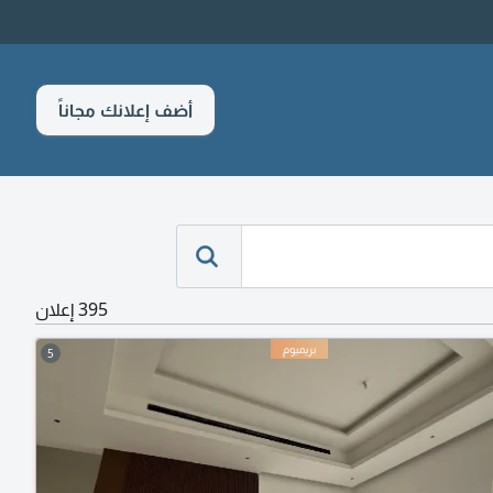
أضف إعلانك مجاناً
395 إعلان
5