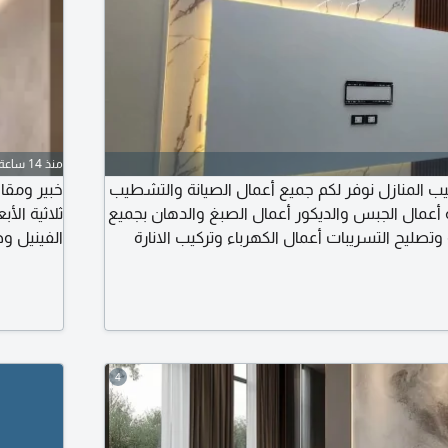
منذ 14 ساعة
 المنازل نوفر لكم جميع أعمال الصيانة والتشطيب
خبير ومقا
ة أعمال الجبس والديكور أعمال الصبغ والدهان بجميع
وتصليح التسريبات أعمال الكهرباء وتركيب الانارة
الفينيل و
المياه، تنظيف وصيانة المكيفات عمل متقن وأسعار
والرخام ال
فيذ وخدمة موثوقة للتواصل والاستفسار يرجى
بجميع أعما
الة على الخاص
4