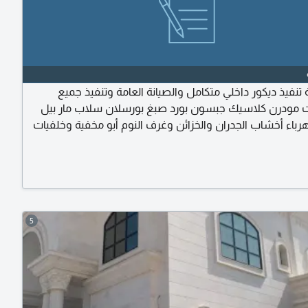
تنفيذ ديكور داخلي متكامل والصيانة العامة وتنفيذ جميع
 مودرن كلاسيك جبسون بورد صبغ بورسلان سلاب مار بيل
هرباء أخشاب الجدران والخزائن وغرف النوم أبو مخفية وخلفيات
مهندس أو مقاول لجلب المشاريع بنسب ممتازة سرعة في
 في التنفيذ مصداقية في التعامل
5