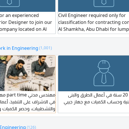
for an experienced
Civil Engineer required only for
rior Designer to join our
classification for contracting c
company located on Al
Al Shamkha, Abu Dhabi for lum
Khalidiyah, Abu Dhabi. The
10000 dirhams for 6 months. W
d have experience in
have complete documents and 
rk in Engineering
(1,001)
interior design and be
engineering exam under Abu Dh
 immediately. If you are
Municipality to fulfil classificatio
se send your CV and
Contact
مهندس م
مساح خبرة 20 سنة في أعمال الطرق والبنى
في الاشراف على التنفيذ، أعما
أبنية وحساب الكميات مع جهاز جيبي
والتشطيبات، وحصر الكميات .
أقدم الخدمات التالية الاشراف 
 Engineering
(126)