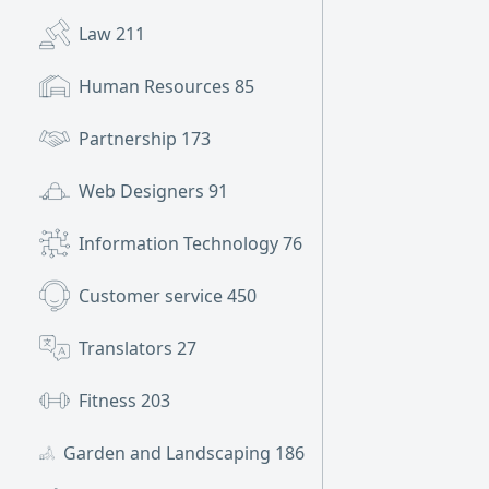
Law
211
Human Resources
85
Partnership
173
Web Designers
91
Information Technology
76
Customer service
450
Translators
27
Fitness
203
Garden and Landscaping
186