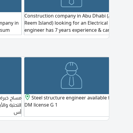
لنا
Construction company in Abu Dhabi (Al
ompany in
Reem Island) looking for an Electrical
psum
engineer has 7 years experience & can
ho must
join immediately, has approved from
passed
TAQA or ready to doing TAQA test. Kindly
abi
only who match requirement send his CV
n.
Steel structure engineer available for
Speci
التحتية وال
DM license G 1
class
أس
Dhab
years