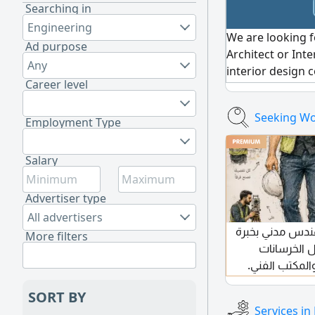
Searching in
Engineering
We are looking 
Ad purpose
Architect or Inte
Any
interior design 
Career level
Hisn Street, Al 
candidate shoul
Seeking Wo
architecture or 
Employment Type
available to join
interested, plea
Salary
portfolio
Advertiser type
All advertisers
مهندس مدني part time دني بخبرة
More filters
ل الخرسانات
والمكتب الفني
على تنفيذ
SORT BY
المشاريع. حصر الكميات واعداد BOQ.
Services in