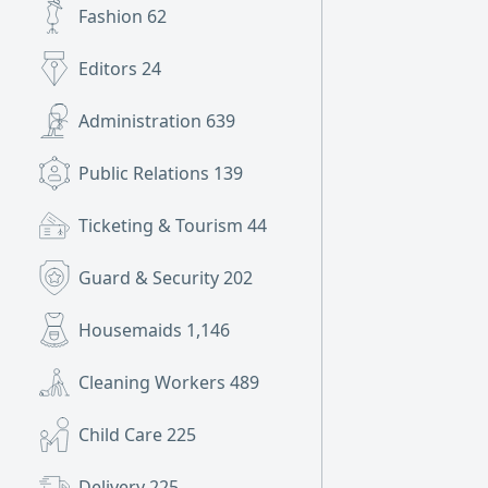
Fashion
62
Editors
24
Administration
639
Public Relations
139
Ticketing & Tourism
44
Guard & Security
202
Housemaids
1,146
Cleaning Workers
489
Child Care
225
Delivery
225