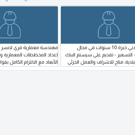
المستخلصات والتسعير. مراج
والتقارير الفنية. الاستشارات 
أبوظبي اذا كنت مقاولا، مكتبا 
مشروع وتحتاج
مهندس مدني خبرة 10 سنوات في مجال
مهندسة معمارية فري لانسر
 التسعير - تقديم علي سيستم البنك
اعداد المخططات المعمارية وال
دية، متاح للاشراف والعمل الجزئي
الأبعاد مع الالتزام الكامل بق
بلدية أبو ظبي بالبرامج اوتوكا
وريفت للتواصل