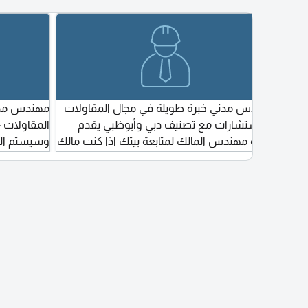
مهندس مدني خبرة طويلة في مجال المقاولات
MEP 
المقاولات -
والاستشارات مع تصنيف دبي وأبوظبي يقدم
desig
وسيستم البل
خدمة مهندس المالك لمتابعة بيتك اذا كنت مالك
limit
مقاول أو مالك محتاج جهة مشرفة علي الموقع
cons
ومتابعة كافة الأعمال الموقعية بشكل مستمر
(دبي - أبو ظبي)