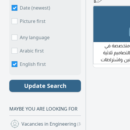
عة المخططات
الهندسية للمشاريع
Date (newest)
السكنية والتجارية. متاح للعمل part time داخل
هندسيا، أو مالك
Picture first
Any language
 متخصصة في
Arabic first
تصاميم ثلاثية
وانين واشتراطات
English first
د وارشكاد ولومين
Update Search
MAYBE YOU ARE LOOKING FOR
Vacancies in Engineering
(344)