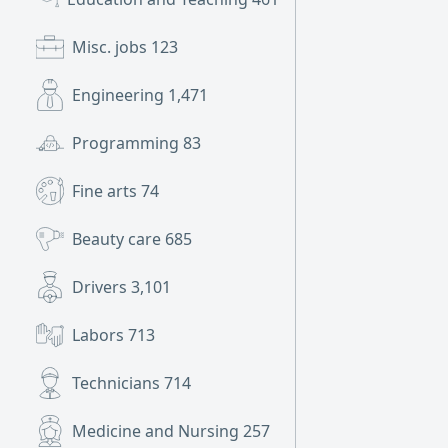
Misc. jobs
123
Engineering
1,471
Programming
83
Fine arts
74
Beauty care
685
Drivers
3,101
Labors
713
Technicians
714
Medicine and Nursing
257