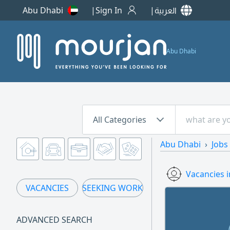
Abu Dhabi
Sign In
العربية
Abu Dhabi
All Categories
Abu Dhabi
Jobs
Vacancies 
VACANCIES
SEEKING WORK
ADVANCED SEARCH