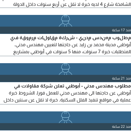
الشامخة شارع 4 لديه خبرة لا تقل عن أربع سنوات داخل الدولة
منذ 17 ساعة
مطلوب مهندس مدني - شركة مقاولات مرموقة في
أبوظبي مدينة محمد بن زايد عن حاجتها لتعيين مهندس مدني.
المتطلبات خبرة 7 سنوات، منها 5 سنوات في أبوظبي بمشاريع
المباني. خبرة بجميع مراحل التنفيذ من الحفر والخوازيقوا لأعمال
الخرسانية والتشطيبات الخ. حتى تسليم المشروع. اجادة قراءة
المخططات والمواصفات الفنية. معرفة باجراءات واعتمادات بلدية
منذ 21 ساعة
أبوظبي. اجادة AutoCAD وMicrosoft Office. معادلة شهادة براتب
مطلوب مهندس مدني - أبوظبي تعلن شركة مقاولات في
8 ألاف درهم
أبوظبي عن حاجتها الى مهندس مدني للعمل فورا. الشروط خبرة
عملية في مواقع تنفيذ الفلل السكنية. خبرة لا تقل عن سنتين داخل
امارة أبوظبي. امتلاك رخصة قيادة اماراتية سارية المفعول. القدرة على
إدارة ومتابعة أعمال الموقع والتنسيق مع فرق العمل والاستشاري.
يفضل الجاهزية للانضمام في أقرب وقت. طريقة التقديم يرجى إرسال
منذ 22 ساعة
السيرة الذاتية عبر