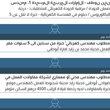
نحن نوظف - الإمارات العربية المتحدة 1. مهندس
ضمان الجودة / مراقبة الجودة الكهربائي المتطلبات: - درجة
البكالوريوس / دبلوم في الهندسة الكهربائية - خبرة لا تقل عن 5
سنوات في مشاريع البناء والإنشاءات - معرفة قوية بإجراءات ضمان
الجودة ومراقبة الجودة، والفحوصات، والاختبار والتشغيل - خبرة في
التركيبات الكهربائية، وأنظمة الجهد المنخفض والمتوسط، والمفاتيح
منذ يوم
الكهربائية (Switchgear) وأعمال الكابلات، والتوثيق
مطلوب مهندس كهربائي’ خبرة من سنتين الى 5 سنوات مقر
العمل مدينة محمد بن زايد امارة أبوظبي
منذ يوم
مطلوب مهندس مدني أو معماري لشركة مقاولات العمل في
ضواحي أبوظبي مدينة زايد مدينة شخبوط للعمل كمهندس موقع
خبرة بالمقاولات لديه رخصة قيادة الراتب 4500 درهم السكن متوفر
مكان العمل بالموقع مع سيارة وبترول وهاتف