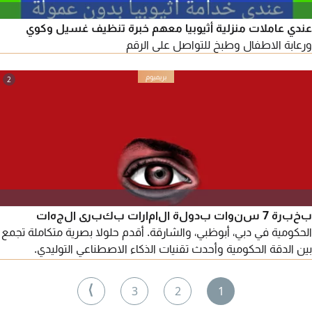
عندي عاملات منزلية أثيوبيا معهم خبرة تنظيف غسيل وكوي
ورعابة الاطفال وطبخ للتواصل على الرقم
2
بخبرة 7 سنوات بدولة الامارات بكبرى الجهات
الحكومية في دبي، أبوظبي، والشارقة. أقدم حلولا بصرية متكاملة تجمع
بين الدقة الحكومية وأحدث تقنيات الذكاء الاصطناعي التوليدي.
المخرجات المؤسسية تصميم التقارير السنوية، العروض التقديمية
القيادية، والمنشورات الرقمية. الدمج الاحترافي لتقنيات AI لانجاز
⟩
3
2
1
تصاميم مبتكرة. انتاج الفيديوهات وصناعة المحتوى المرئي الكامل.