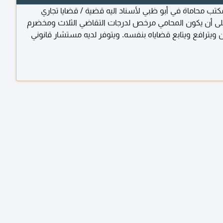
ب محاماة في أبو ظبي لأسناد اليه قضية / قضايا تجاري
ى أن يكون المحامي مرخص لدرجات التقاضي الثلاث ومخضرم
 ويترافع ويتابع قضاياه بنفسه. ويتوفر لديه مستشار قانوني
التجاري وبالتحديد في قضايا المقاولات والعقارات. التواصل من
و مدير المكتب. يمتنع الوسطاء