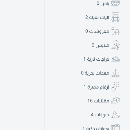
باص
0
آليات ثقيلة
2
مفروشات
0
ملابس
0
دراجات نارية
1
معدات بحرية
0
ارقام مميزة
1
مقتنيات
16
حيوانات
4
هواتف ذكية
1