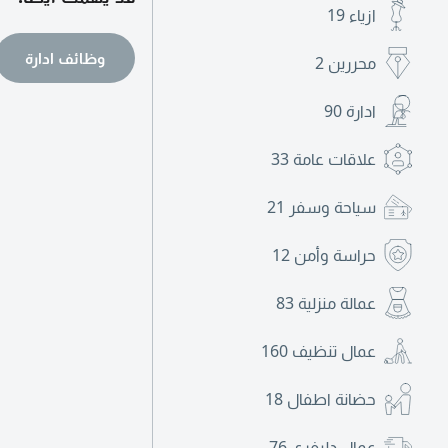
ازياء
19
وظائف ادارة
محررين
2
ادارة
90
علاقات عامة
33
سياحة وسفر
21
حراسة وأمن
12
عمالة منزلية
83
عمال تنظيف
160
حضانة اطفال
18
عمال دليفري
76