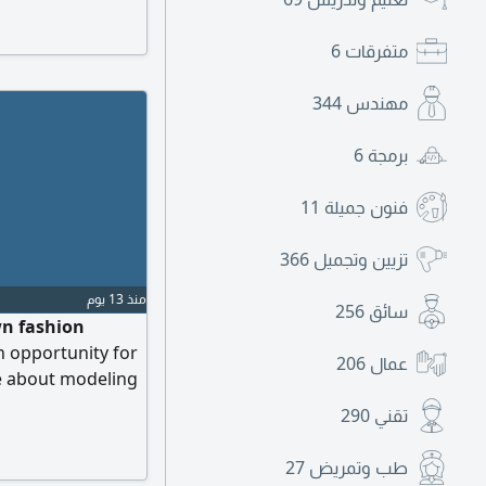
متفرقات
6
مهندس
344
برمجة
6
فنون جميلة
11
تزيين وتجميل
366
منذ 13 يوم
سائق
256
wn fashion
on opportunity for
عمال
206
te about modeling
shion industry,
تقني
290
dels only Height
to work with a
طب وتمريض
27