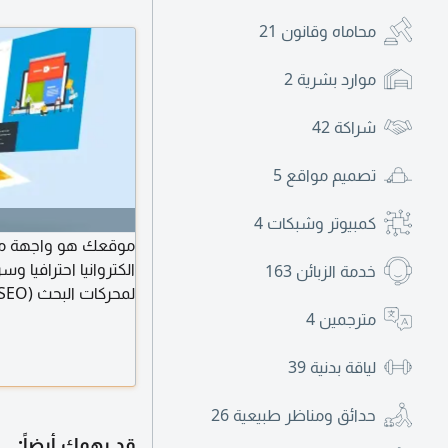
محاماه وقانون
21
موارد بشرية
2
شراكة
42
تصميم مواقع
5
كمبيوتر وشبكات
4
موقعك هو واجهة م
الكتروانيا احترافيا و
خدمة الزبائن
163
هبوط، ستحصل على تص
مترجمين
4
عملاء
لياقة بدنية
39
حدائق ومناظر طبيعية
26
قد يهمك أيضاً: