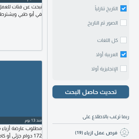
نبحث عن فتات للعمل
التاريخ تنازلياً
في أبو ظبي ويشترط
الصور ثم التاريخ
كل اللغات
العربية أولا
الإنجليزية أولا
تحديث حاصل البحث
ربما ترغب بالاطلاع على
منذ 13 يوم
فرص عمل ازياء
(19)
172 دوام جزئي أو 