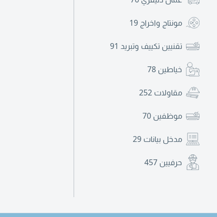
مونتاج واخراج
19
تقنيين تكييف وتبريد
91
خياطين
78
مقاولات
252
موظفين
70
مدخل بيانات
29
حرفيين
457