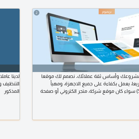
2
شروعك وأساس ثقة عملائك. نصمم لك موقعا
لدينا عام
سريعا، يعمل بكفاءة على جميع الاجهزة، ومهيأ
التنظيف وا
لمحركات البحث (SEO) سواء كان موقع شركة، متجر الكتروني أو صفحة
المذكور
ميم يعكس قوة علامتك التجارية ويحول الزوار الى