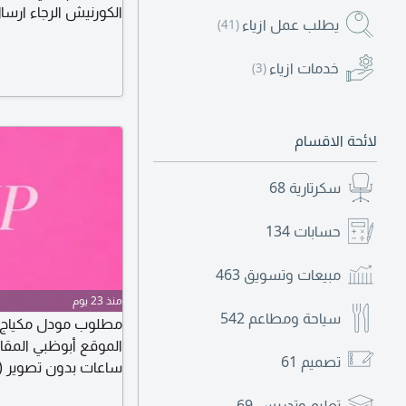
الكورنيش الرجاء ارسا
يطلب عمل ازياء
(41)
خدمات ازياء
(3)
لائحة الاقسام
سكرتارية
68
حسابات
134
مبيعات وتسويق
463
منذ 23 يوم
سياحة ومطاعم
542
مطلوب مودل مكياج ا
تصميم
61
ساعات بدون تصوير (
تعليم وتدريس
69