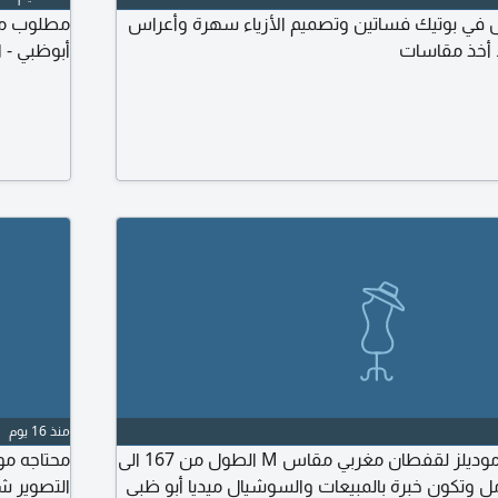
 في بوتيك فساتين وتصميم الأزياء سهرة وأعراس
مطلوب مود
 أخذ مقاسات
أبوظبي - ا
منذ 16 يوم
مطلوب عارضة أزياء موديلز لقفطان مغربي مقاس M الطول من 167 الى
محتاجه مو
كامل وتكون خبرة بالمبيعات والسوشيال ميديا أبو ظبي
التصوير ش