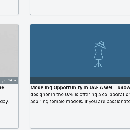
منذ 14 يوم
he
Modeling Opportunity in UAE A well - kno
designer in the UAE is offering a collaborati
day.
aspiring female models. If you are passiona
ing 360
and looking to build your name in the UAE fa
this is your chance. Requirements Female mo
Maximum 156 cm What we offer Opportunity 
well - known designer Strong visibility in