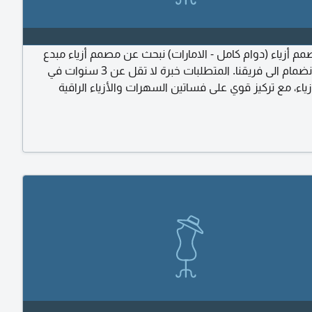
 أزياء (دوام كامل - الامارات) نبحث عن مصمم أزياء مبدع
ومبتكر للانضمام الى فريقنا. المتطلبات خبرة لا تقل عن 3 سنوات في
ياء، مع تركيز قوي على فساتين السهرات والأزياء الراقية
تور) ابداع عال مع اهتمام قوي بالتفاصيل والأقمشة والقصات -
 للعمل (دوام كامل) يفضل المرشحون المقيمون بالفعل داخل
رات للتقديم، يرجى