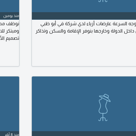
منذ يومين
ه السرعة عارضات أزياء لدي شركة في أبو ظبي
نوظف مصمم
 داخل الدولة وخارجها بنوفر الإقامة والسكن وتذاكر
تصميم الأز
(الهوت كو
تفرغ كامل
دولة الاما
منذ 8 أيام