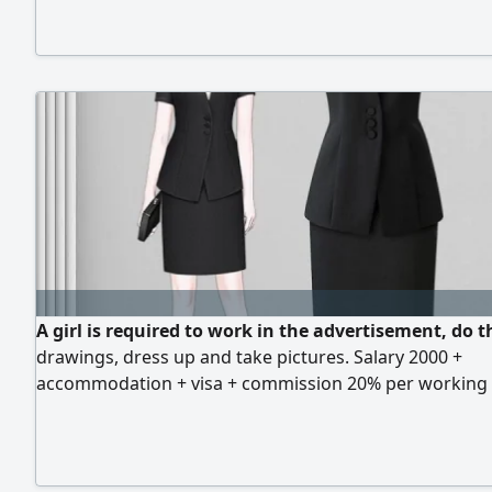
A girl is required to work in the advertisement, do t
drawings, dress up and take pictures. Salary 2000 +
accommodation + visa + commission 20% per working 
address. office 001 Abu Dhabi Mussafah street 8 build
postcode 20300