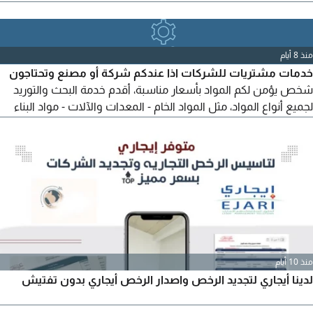
سريعة وأسعار مناسبة احصل على عرضك خلال دقائق للتواصل
منذ 8 أيام
خدمات مشتريات للشركات اذا عندكم شركة أو مصنع وتحتاجون
شخص يؤمن لكم المواد بأسعار مناسبة، أقدم خدمة البحث والتوريد
لجميع أنواع المواد، مثل المواد الخام - المعدات والآلات - مواد البناء
والمقاولات - الأدوات وقطع الغيار - المستلزمات الصناعية ابحث عن
أفضل الموردين، أقارن الأسعار، وأتابع عملية الشراء والتوريد حتى
الاستلام. متاح للعمل مع الشركات داخل الامارات
منذ 10 أيام
لدينا أيجاري لتجديد الرخص واصدار الرخص أيجاري بدون تفتيش