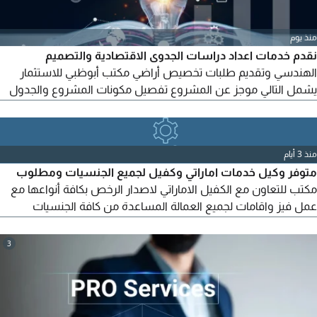
منذ يوم
نقدم خدمات اعداد دراسات الجدوى الاقتصادية والتصميم
الهندسي وتقديم طلبات تخصيص أراضي مكتب أبوظبي للاستثمار
يشمل التالي موجز عن المشروع تفصيل مكونات المشروع والجدول
الزمني المعيار المرجعي (اشارة الى مشروع مشابه أن وجد تقييم سوق
عالي المستوى للمشروع والموقع المستهدف التحليل التجاري المالي
(دراسة مالية متكاملة) خطة تمويل المشروع مصفوفة نقاط القوة،
منذ 3 أيام
والضعف والتحديات والفرص
متوفر وكيل خدمات اماراتي وكفيل لجميع الجنسيات ومطلوب
مكتب للتعاون مع الكفيل الاماراتي لاصدار الرخص بكافة أنواعها مع
عمل فيز واقامات لجميع العمالة المساعدة من كافة الجنسيات
التواصل مباشرة مع الكفيل الاماراتي
3