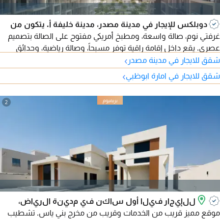
دوبلكس للإيجار في مدينة مصدر، مدينة خليفة أ. يتكون من
غرفتي نوم، صالة واسعة، ومطبخ أمريكي مفتوح على الصالة بتصميم
عصري. يقع داخل إقامة راقية توفر مسبحاً، وصالة رياضية، وحدائق
›
ومناطق جلوس، مع موقف سيارات. يتميز بموقع استراتيجي بجوار
شقق للايجار في مدينة مصدر
المركز التجاري، وقريب من مطار زايد الدولي، مع سهولة الوصول إلى
›
شقق للايجار في امارة ابوظبي
جميع الخدمات والمرافق الأساسية.
2
للإيجار فيلا أول ساكن في مدينة الرياض،
موقع مميز قريب من الخدمات وقريب من مخرج بني ياس. تشطيب