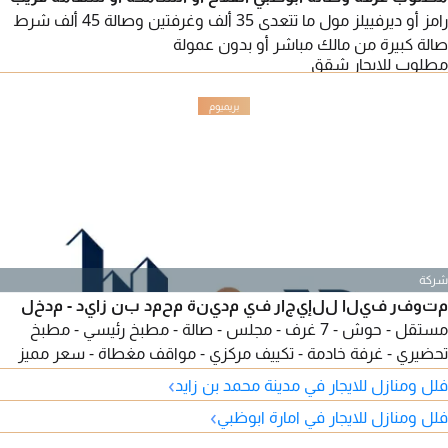
رامز أو ديرفييلز مول ما تتعدى 35 ألف وغرفتين وصالة 45 ألف شرط
صالة كبيرة من مالك مباشر أو بدون عمولة
مطلوب للايجار شقق
شركة
متوفر فيلا للإيجار في مدينة محمد بن زايد - مدخل
مستقل - حوش - 7 غرف - مجلس - صالة - مطبخ رئيسي - مطبخ
تحضيري - غرفة خادمة - تكييف مركزي - مواقف مغطاة - سعر مميز
170000 درهم - موقع مميز - بالقرب من كافة الخدمات - يمتنع
›
فلل ومنازل للايجار في مدينة محمد بن زايد
الوسطاء - لمزيد من التفاصيل تواصل معنا. Ref MASAR - 1604
›
فلل ومنازل للايجار في امارة ابوظبي