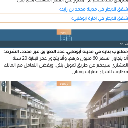
احتياجاتكم وميزانيتكم. نوفر مجموعة متنوعة من الوحدات السكنية
›
شقق للايجار في مدينة محمد بن زايد
المتاحة في أبرز مناطق أبوظبي، بدءًا من الاستوديو وحتى الشقق
›
شقق للايجار في امارة ابوظبي
العائلية الواسعة. المناطق المتوفرة تشمل: مدينة أبوظبي - مدينة
محمد بن زايد - جزيرة الريم - الدانة - آل نهيان.
شركة
مطلوب بناية في مدينة أبوظبي، عدد الطوابق غير محدد. الشرط:
ألا يتجاوز السعر 60 مليون درهم، وألا يتجاوز عمر البناية 20 سنة.
المشتري سيدفع عن طريق تمويل بنكي. ويفضل التعامل مع المالك
مطلوب للشراء عمارات ومباني
مباشرة.
2