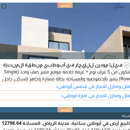
5
فيلا مودرن للإيجار في أبوظبي منطقة المنتزة
تتكون من 5 غرف نوم + غرفة خادمة موقع مميز صف واحد (Single
Row) يتميز بالخصوصية والمساحة، بحالة ممتازة وجاهز للسكن، داخل
›
مجمع هادئ ومناسب للعائلات مواصفات العقار 5 غرف نوم (جميعها
فلل ومنازل للايجار في شمس أبوظبي
ماستر) غرفة خادمة صالة معيشة واسعة + حمام للضيوف تراس
›
فلل ومنازل للايجار في امارة ابوظبي
حديقة خاصة مع تنسيق زراعي (لاند سكيب) اطلالة مباشرة على
حديقة المجمع نظام تبريد مائي نظام السلامة Hasantuk نظام
انتركوم تجهيز
شركة
للبيع أرض في أبوظبي سكنية، مدينة الرياض، المساحة 12798.64