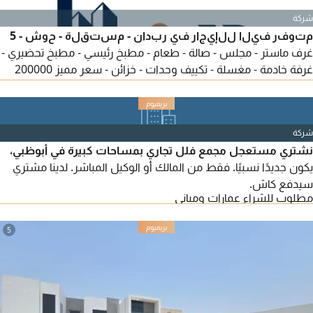
شركة
متوفر فيلا للإيجار في ربدان - مستقلة - حوش - 5
غرف ماستر - مجلس - صالة - طعام - مطبخ رئيسي - مطبخ تحضيري -
غرفة خادمة - مغسلة - تكييف وحدات - خزائن - سعر مميز 200000
درهم - موقع مميز - بالقرب من كافة الخدمات - يمتنع الوسطاء -
لمزيد من التفاصيل تواصل معنا - المرجع MASAR - 1631
شركة
نشتري مستعجل مجمع فلل تجاري بمساحات كبيرة في أبوظبي،
يكون جديدًا نسبيًا. فقط من المالك أو الوكيل المباشر. لدينا مشتري
سيدفع كاش.
مطلوب للشراء عمارات ومباني
5