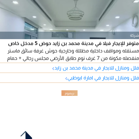
شركة
متوفر للإيجار فيلا في مدينة محمد بن زايد حوض 5 مدخل خاص
مستقله ومواقف داخلية مظللة وخارجية حوش غرفة سائق ماستر
منفصله مكونة من 7 غرف نوم طابق الأرضي مجلس رجالي + حمام
ومغاسل ومجلس نسائي وصالة طعام وغرفة ماستر وغرفة غسيل
›
فلل ومنازل للايجار في مدينة محمد بن زايد
و2 ستور طابق الأول مطبخ تحضيري غرفتين ماستر بكبتات و4 غرف
›
فلل ومنازل للايجار في امارة ابوظبي
بكبتات + 2 حمام وبلكونه وغرفة خادمة