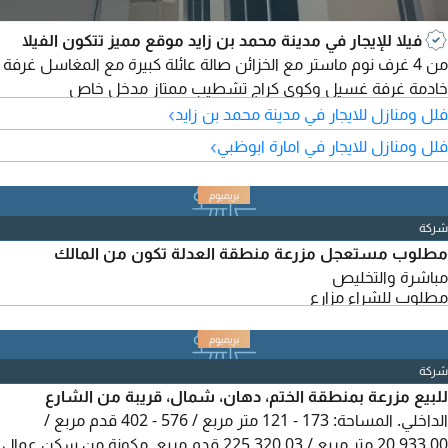
فيلا للإيجار في مدينة محمد بن زايد موقع مميز تتكون الفيلا
من 4 غرف نوم ماستر مع الخزائن صالة عائلة كبيرة مع المغاسل غرفة
خادمة غرفة غسيل وكوي كراج تشطيب ممتاز مدخل خاص
›
فلل ومنازل للايجار في مدينة محمد بن زايد
›
فلل ومنازل للايجار في امارة ابوظبي
شركة
مطلوب مستعجل مزرعة منطقة العدلة تكون من المالك
مباشرة والتخليص
مطلوب للشراء مزارع
شركة
للبيع مزرعة بمنطقة الختم، دهان، شمال، قريبة من الشارع
الداخلي. المساحة: 173 - 121 متر مربع / 576 - 402 قدم مربع /
20,933.00 متر مربع / 225,320.03 قدم مربع. مكونة من سكن عمال