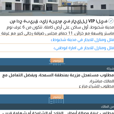
فيلا VIP للإيجار في مدينة زايد، قريبة جدا من
مدينة شخبوط، أول ساكن على أرض كاملة. تتكون من 6 غرف نوم
ماستر واسعة مع خزائن، 11 حمام، مجلس ضيافة رجالي كبير مع غرفة
›
طعام ومغاسل، مجلس ضيافة حريمي مع المغاسل، 2 صالة عائلية
فلل ومنازل للايجار في مدينة شخبوط
واسعة، ديكورات وواجهة مميزة، تكييف مركزي، مطبخ رئيسي داخلي،
›
فلل ومنازل للايجار في امارة ابوظبي
مطبخ رئيسي خارجي، مطبخ تحضيري، ملحق خدمات خارجي، غرفة
خادمة، غرفة غسيل، 2 مخزن، حوش واسع جدا، مظلات للسيارات
شركة
مطلوب مستعجل مزرعة بمنطقة السمحة، ويفضل التعامل مع
المالك مباشرة.
مطلوب للشراء مزارع
من المالك
مطلوب غرفة وصالة أبوظبي الفلاح أو الشامخة أو شهامة قريب