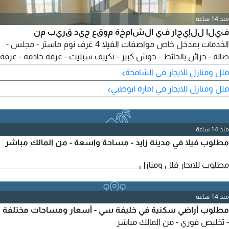
منذ 14 ساعة
فيلا للإيجار في الشامخة موقع جيد قريب من
الخدمات بمدخل خاص مواصفات الفيلا 4 غرف نوم ماستر - مجلس -
صالة - خزائن بالحائط - حوش كبير - تكييف سبليت - غرفة خادمة - غرفة
غسيل - ستور - موقف بمظلة - مطلوب 150000 - يمتنع الوسطاء -
›
فلل ومنازل للايجار في الشامخة
الرقم المرجعي VI 18587
›
فلل ومنازل للايجار في امارة ابوظبي
منذ 14 ساعة
مطلوب فيلا في مدينة زايد - مساحة واسعة - من المالك مباشر
مطلوب للايجار فلل ومنازل
منذ 14 ساعة
مطلوب أراضي سكنية في خليفة سي - أسعار ومساحات مختلفة
- تخليص فوري - من المالك مباشر