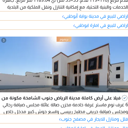
قدم مربع (110×119 قدم، 33×35 متر) أي 1189.04 متر مربع. جاهزة
الخدمات والبنية التحتية، مع إمكانية التنازل ونقل الملكية من البلدية
مباشرة. حوض 135، الأرض مساحتها كبيرة، وهي ثاني قطعة من
›
اراضي للبيع في مدينة بوابة أبوظبي
الزاوية. المطلوب 2 مليون و550 ألف درهم، قابلة للتفاوض. التنازل
›
اراضي للبيع في امارة ابوظبي
فقط للإماراتيين.
3
فيلا على أرض كاملة مدينة الرياض جنوب الشامخة مكونة من
6 غرف نوم ماستر غرفة خادمة مخزن صالة عائلة مجلس ضيافة رجالي
ومجلس ضيافة حريمي مطبخ رييسي واسع حوش كبير مدخل خاص
›
فلل ومنازل للايجار في مصفح جنوب
›
فلل ومنازل للايجار في امارة ابوظبي