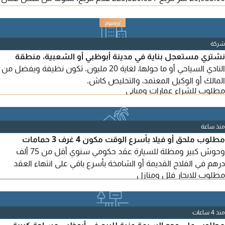
(غرفتين ومستودع ومطبخ وحمام) بالإضافة إلى استراحة عائلية
(مجلس وحمام ومطبخ). المزرعة مزروعة بالكامل بنخل، أكثر من 300
نخلة، مع شبكة ري زراعية متكاملة. يوجد أيضاً حوض 8 × 8. توفر المياه
شركة
من الحكومة والكهرباء. السعر المطلوب: مليون و550 ألف درهم،
نشتري مستعجل بناية في مدينة أبوظبي أو الشعبية، منطقة
قابل للتفاوض. نعتذر من الوسطاء.
النادي السياحي أو ما حولها، لغاية 20 مليون. تكون نظيفة ويفضل من
المالك أو الوكيل المعتمد، والتخليص كاش.
مطلوب للشراء عمارات ومباني
منذ ساعة
مطلوب ملحق أو فيلا بأسرع الوقت مكون 4 غرف 3 حمامات
وحوش كبير ومظلة للسيارة عقد حكومي سنوي أقل من 75 ألف
درهم في الفلاح القديمة أو الشامخة بأسرع باقي على انتهاء العقد
مطلوب للايجار فلل ومنازل
شهرين
منذ 4 ساعات
مطلوب على وجه السرعة عزبة للبيع في أبوظبي مساحة كبيرة