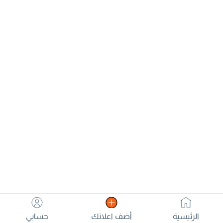
وخمسمائة درهم من
للتواصل على رقم
help with
مركز السماعيات أبو
recovery and
ظبي والبطاريات
healing so fast
بسعر 300 درهم
الرئيسية
أضف اعلانك
حسابي