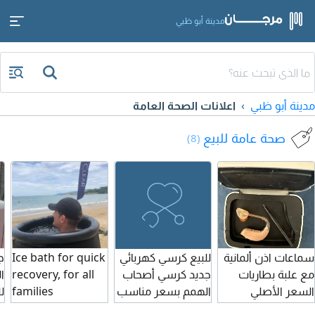
مدينة أبو ظبي
مدينة أبو ظبي
اعلانات الصحة العامة
صحة عامة للبيع
(8)
سماعات اذن ألمانية
للبيع كرسي كهربائي
Ice bath for quick
ج
مع علبة بطاريات
جديد كرسي أصحاب
recovery, for all
ا
السعر الأصلي
الهمم بسعر مناسب
families
ل
للسماعات 4 ألاف
في مدينة العين
members, will