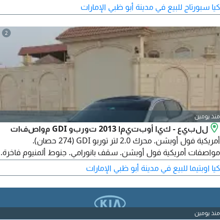
كيا سبورتاج للبيع في مدينة أبو ظبي الإمارات
2
منذ يومين
للبيع - كيا أوبتيما 2013 توربو GDI مواصفات
أمريكية فول أوبشن. محرك 2.0 لتر توربو GDI (274 حصان).
مواصفات أمريكية فول أوبشن. سقف بانورامي. جنوط ألمنيوم فاخرة.
شعارات K محدثة وأنيقة. المحرك والجير والشاسيه في حالة ممتازة.
كيا اوبتيما للبيع في مدينة أبو ظبي الإمارات
تكييف بارد جداً. داخلية وخارجية نظيفة. لا يحتاج إلى أي عمل - جاهزة
للقيادة. ملكية 10 أشهر. متوفرة. السعر 15999 درهم إماراتي.
منذ يومين