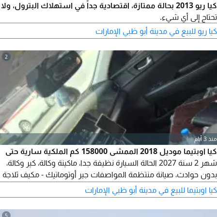
كيا ريو 2013 بحالة ممتازة، اقتصادية جداً في استهلاك البترول، ولا
تحتاج إلى أي شيء.
كيا ريو للبيع في مدينة أبو ظبي الإمارات
2
منذ 3 أيام
كيا اوبتيما موديل 2018 الممشى 158000 كم الملكية سارية حتى
شهر 2 سنة 2027 الحالة السيارة نظيفة جدا، ماكينة وكالة، كير وكالة،
بدون حوادث، صيانة منتظمة المواصفات جير أوتوماتيك - مكيف ثلاجة
- شاشة + بلوتوث كاميرا خلفية + حساسات خلفية + كرسي كهربائي -
كيا اوبتيما للبيع في مدينة أبو ظبي الإمارات
مثبت سرعة - جنوط وكالة المنيوم المكان أبوظبي - العين للتواصل
5