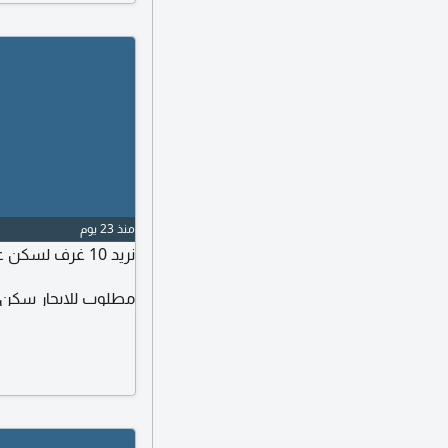
منذ 23 يوم
نريد 10 غرف لسكن عمال واصطاف في المفرق - أبوظبي
مطلوب للايجار سكن