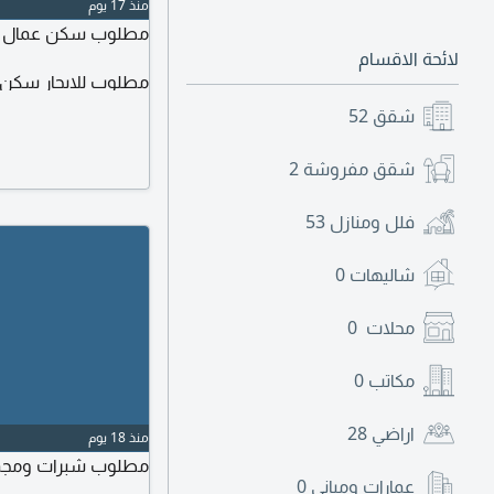
منذ 17 يوم
مطلوب سكن عمال لا
لائحة الاقسام
مطلوب للايجار سكن
شقق
52
شقق مفروشة
2
فلل ومنازل
53
شاليهات
0
محلات
0
مكاتب
0
اراضي
28
منذ 18 يوم
مطلوب شبرات ومجمع
عمارات ومباني
0