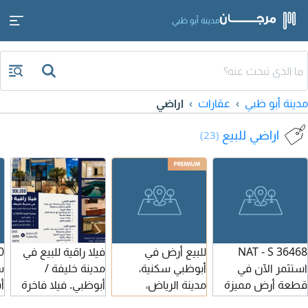
مدينة أبو ظبي
مدينة أبو ظبي
عقارات
اراضي
اراضي للبيع
(23)
للبيع أرض في
NAT - S 36468
فيلا راقية للبيع في
أبوظبي سكنية،
استثمر الآن في
مدينة خليفة /
س
مدينة الرياض،
قطعة أرض مميزة
أبوظبي. فيلا فاخرة
أ
المساحة 12798.64
ضمن مجتمع واجهة
بتشطيب راقٍ
ا