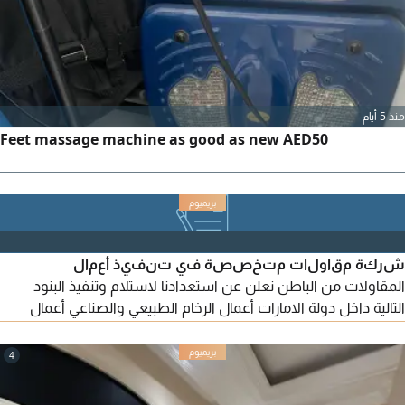
منذ 5 أيام
Feet massage machine as good as new AED50
شركة مقاولات متخصصة في تنفيذ أعمال
المقاولات من الباطن نعلن عن استعدادنا لاستلام وتنفيذ البنود
التالية داخل دولة الامارات أعمال الرخام الطبيعي والصناعي أعمال
النجارة والديكورات الخشبية (Joinery & Fit - Out) أعمال الالمنيوم
والزجاج نقدم تنفيذ وفق أعلى معايير الجودة. الالتزام بالمواصفات
4
الفنية والجدول الزمني. فريق عمل متخصص وخبرة في المشاريع
السكنية والتجارية والفلل. أسعار تنافسية وانجاز احترافي