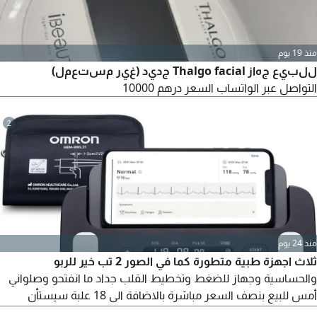
منذ 19 يوم
للبيع جهاز Thalgo facial جديد (غير مستعمل)
التواصل عبر الواتساب السعر درهم 10000
2
منذ 24 يوم
ثلاث اجهزة طبية متطورة كما في الصور 2 تب خير للربو
والحساسية وجهاز للضغط وتخطيط القلب جداد ما انفتحو وصلواني
أمس للبيع بنصف السعر مباشرة بالاضافة الى 18 علبة سيستأن
قطرة عيون كمان بنصف السعر الى يريد يكلمني