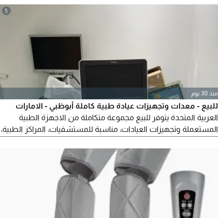
5
منذ 30 يوم
للبيع - معدات وتجهيزات عيادة طبية كاملة أبوظبي - الامارات
العربية المتحدة يتوفر للبيع مجموعة متكاملة من الاجهزة الطبية
المستعملة وتجهيزات العيادات، مناسبة للمستشفيات، المراكز الطبية،
العيادات، المختبرات، وتجار وموردي المعدات الطبية البيع للمجموعة
كاملة. المعاينة متاحة للجادين فقط. تتوفر صور اضافية وقائمة
تفصيلية بجميع الاجهزة عند الطلب