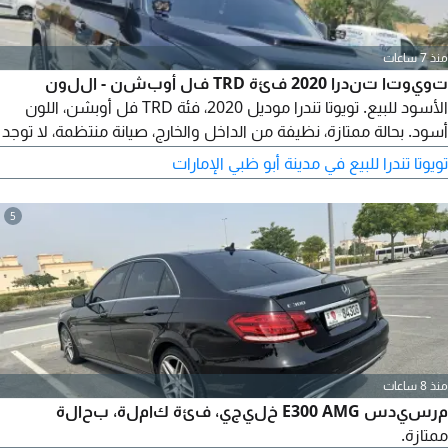
منذ 7 ساعات
تويوتا تندرا 2020 فئة TRD فل أوبشن - اللون
الأسود للبيع. تويوتا تندرا موديل 2020، فئة TRD فل أوبشن، اللون
أسود. بحالة ممتازة، نظيفة من الداخل والخارج، صيانة منتظمة، لا توجد
أي مشاكل ميكانيكية، جاهزة للاستخدام. للمشترين الجادين فقط.
تويوتا تندرا للبيع في مدينة أبو ظبي الإمارات
للاستفسار أو معاينة السيارة، يرجى التواصل.
5
منذ 8 ساعات
مرسيدس E300 AMG خليجي، فئة كاملة، بحالة
ممتازة.