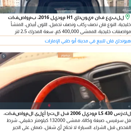
شركة
للبيع فان هيونداي H1 موديل 2016، بمواصفات
خليجية. النوع فان نصف ركاب ونصف تحميل. اللون أبيض. المنشأ
مواصفات خليجية، الممشى 400,000 كم. سعة المحرك 2.5 لتر
(تقريباً)، وسعة الركاب 6 أشخاص. ناقل الحركة عادي. الموقع أبوظبي.
هيونداي فان للبيع في مدينة أبو ظبي الإمارات
السعر 22,000 درهم. للتواصل.
5
لكزس LS 430 موديل 2006 فل الترا أعلى المواصفات،
فل سرفيس، صبغة وكالة، ممشى 132000 كيلومتر حقيقي. شرط
الفحص قبل الشراء. السيارة لا تحتاج أي شغل. ضمان على الجير