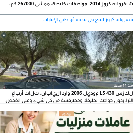
شيفروليه كروز 2014، مواصفات خليجية، ممشى 267000 كم.
شفروليه كروز للبيع في مدينة أبو ظبي الإمارات
4
منذ 11 ساعة
لكزس LS 430 موديل 2006 وارد اليابان، ثلاث أرباع
الترا، بدون حوادث، نظيفة، ومصرفسة من كل شيء، وعلى الفحص.