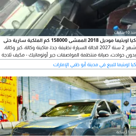
منذ 10 ساعات
كيا اوبتيما موديل 2018 الممشى 158000 كم الملكية سارية حتى
شهر 2 سنة 2027 الحالة السيارة نظيفة جدا، ماكينة وكالة، كير وكالة،
بدون حوادث، صيانة منتظمة المواصفات جير أوتوماتيك - مكيف ثلاجة
- شاشة + بلوتوث كاميرا خلفية + حساسات خلفية + كرسي كهربائي -
كيا اوبتيما للبيع في مدينة أبو ظبي الإمارات
مثبت سرعة - جنوط وكالة المنيوم المكان أبوظبي - العين للتواصل
2
منذ 11 ساعة