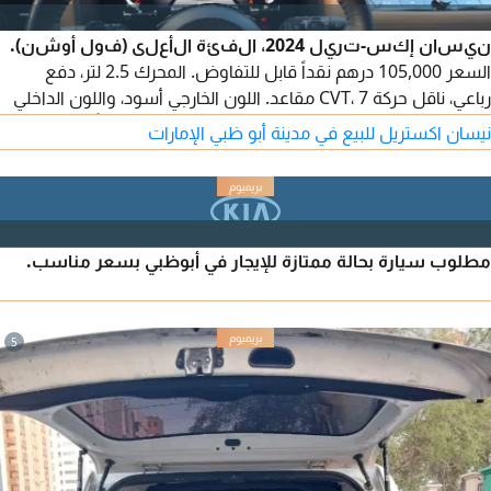
نيسان إكس-تريل 2024، الفئة الأعلى (فول أوشن).
السعر 105,000 درهم نقداً قابل للتفاوض. المحرك 2.5 لتر، دفع
رباعي، ناقل حركة CVT، 7 مقاعد. اللون الخارجي أسود، واللون الداخلي
بيج. المسافة المقطوعة 53,000 كم. السيارة نظيفة جداً ومحمية
نيسان اكستريل للبيع في مدينة أبو ظبي الإمارات
بطبقة سيراميكية، مع تظليل كامل من الوكالة. لا تزال تحت ضمان
نيسان وخدمة الصيانة الدورية، ولا تحتاج إلى أي مصاريف إضافية.
مطلوب سيارة بحالة ممتازة للإيجار في أبوظبي بسعر مناسب.
5