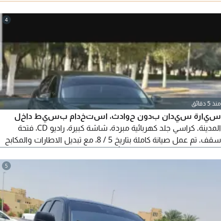
والماكينة والشاسيه. السعر 26000 درهم قابل للتفاوض بشكل
معقول.
4
منذ 5 دقائق
سيارة سيدان بدون حوادث، استخدام بسيط داخل
المدينة. كراسي جلد كهربائية مبردة، شاشة كبيرة، راديو CD، فتحة
سقف. تم عمل صيانة كاملة بتاريخ 5 / 8، مع تبديل الاطارات والمكابح
وكراسي الماكينة وجير السيارة. تأمين شامل ساري لغاية 11 / 2026
5