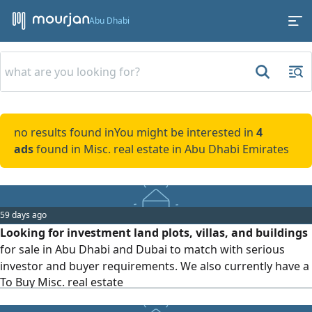
Abu Dhabi
no results found in
You might be interested in
4
ads
found in Misc. real estate in Abu Dhabi Emirates
59 days ago
Looking for investment land plots, villas, and buildings
for sale in Abu Dhabi and Dubai to match with serious
investor and buyer requirements. We also currently have a
To Buy Misc. real estate
selection of investment opportunities and ready - to - sell
properties, including land plots, villas, and buildings in