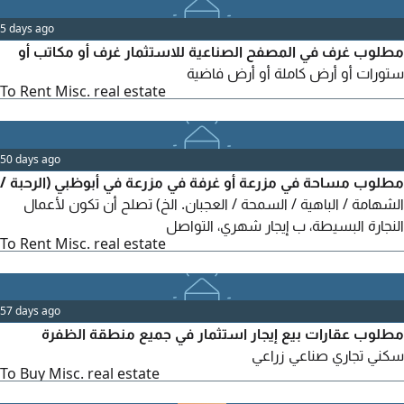
prime locations across Abu Dhabi and Dubai. Full details
are available upon request
5 days ago
مطلوب غرف في المصفح الصناعية للاستثمار غرف أو مكاتب أو
ستورات أو أرض كاملة أو أرض فاضية
To Rent Misc. real estate
50 days ago
مطلوب مساحة في مزرعة أو غرفة في مزرعة في أبوظبي (الرحبة /
الشهامة / الباهية / السمحة / العجبان. الخ) تصلح أن تكون لأعمال
النجارة البسيطة، ب إيجار شهري، التواصل
To Rent Misc. real estate
57 days ago
مطلوب عقارات بيع إيجار استثمار في جميع منطقة الظفرة
سكني تجاري صناعي زراعي
To Buy Misc. real estate