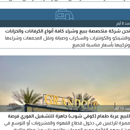
منذ 8 أيام
نحن شركة متخصصة ببيع وشراء كافة أنواع الكرفانات والخزانات
والشينكو والكونتنرات والسكراب وصيانة ونقل المجمعات وشراءها
وتركيبها بأسعار مناسبة للجميع
منذ 10 أيام
للبيع عربة طعام (كوفي شوب) جاهزة للتشغيل الفوري فرصة
مميزة للراغبين في دخول قطاع القهوة والمشروبات أو التوسع في
مشاريعهم القائمة جميع المعدات والتجهيزات مشمولة ماكينة