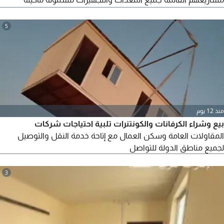
إسبريسو احترافية ومعدات تحضير كاملة ثلاجات ومساحات تخزين
مجهزة جاهزة للعمل مباشرة دون الحاجة لأي تجهيزات اضافية
5
مناسبة للفعاليات والمواقع التجارية والمهرجانات بحالة ممتازة الموقع
الوثبة - السعر 85 ألف قابل للتفاوض) رقم
منذ 12 يوم
بيع وشراء الكرفانات والكونتنرات تلبية احتياجات شركات
المقاولات العامة وسكن العمال مع إتاحة خدمة النقل والتوصيل
لجميع مناطق الدولة للتواصل
3