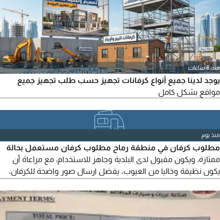
منذ 8 ساعات
يوجد لدينا جميع أنواع كرفانات تجهيز حسب طلب تجهيز جميع
مواقع بشكل كامل
منذ يوم
مطلوب كرفان في منطقة رماح مطلوب كرفان مستعمل بحالة
ممتازة، ويكون مقبول لدى البلدية وجاهز للاستخدام، مع مراعاة أن
يكون نظيفة وخاليا من العيوب. يفضل ارسال صور واضحة للكرفان.
المقاسات. السعر النهائي. الموقع. للتواصل يرجى ارسال التفاصيل
على الخاص أو عبر