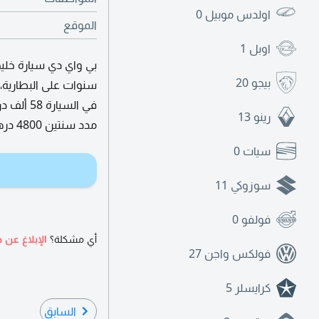
اولدس موبيل
0
الموقع
اوبل
1
بيجو
20
رينو
13
مدد سنتين 4800 درهم. أربع سنوات ما تدفع شيء.
سيات
0
سوزوكي
11
فولفو
0
أي مشكلة؟
الإبلاغ عن ه
فولكس واجن
27
كرايسلر
5
السابق