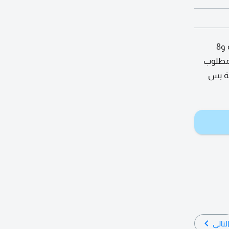
بي واي دي سيارة خليجية وكالة، ماشية فقط 22 ألف كيلومتر، وضمان 7 سنوات على السيارة و8
 عليها سيراميك وكالة قيمته 3600 درهم. مطلوب
ث سنوات خدمة بس
لتالي