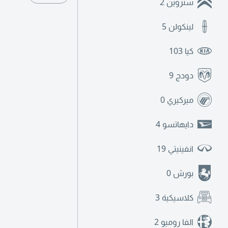
ستروين
2
لينكولن
5
كيا
103
دودج
9
ميركيري
0
دايهاتسو
4
انفينيتي
19
بورش
0
كلاسيكية
3
الفا روميو
2