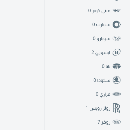
ميني كوبر
0
سمارت
0
سوبارو
0
ايسوزي
2
تاتا
0
سكودا
0
فراري
0
رولز رويس
1
روفر
7