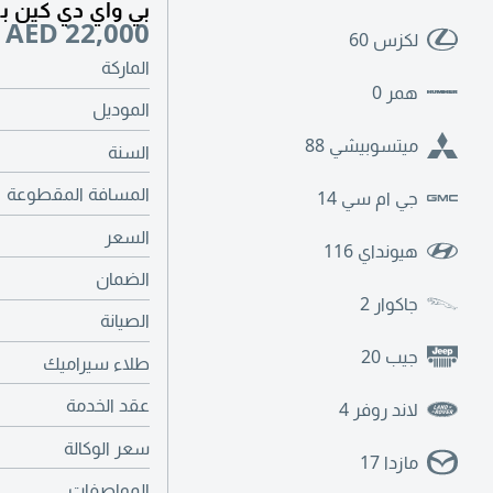
بي واي دي كين بلس 2025 - 22 ألف كم
AED 22,000
لكزس
60
الماركة
همر
0
الموديل
ميتسوبيشي
88
السنة
المسافة المقطوعة
جي ام سي
14
السعر
هيونداي
116
الضمان
جاكوار
2
الصيانة
جيب
20
طلاء سيراميك
عقد الخدمة
لاند روفر
4
سعر الوكالة
مازدا
17
المواصفات