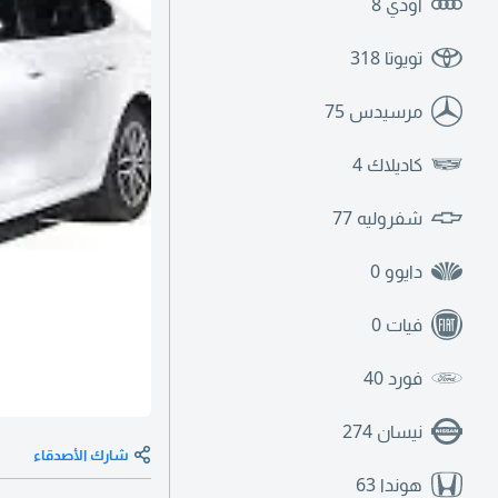
اودي
8
تويوتا
318
مرسيدس
75
كاديلاك
4
شفروليه
77
دايوو
0
فيات
0
فورد
40
نيسان
274
شارك الأصدقاء
هوندا
63