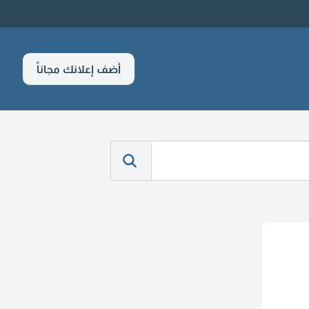
أضف إعلانك مجاناً