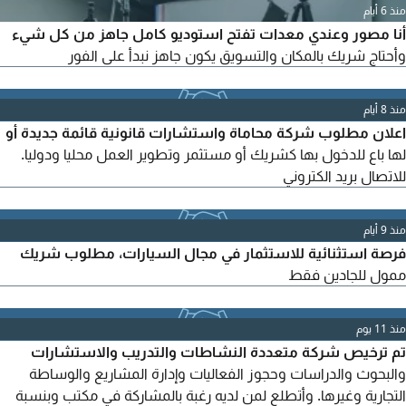
منذ 6 أيام
أنا مصور وعندي معدات تفتح استوديو كامل جاهز من كل شيء
وأحتاج شريك بالمكان والتسويق يكون جاهز نبدأ على الفور
منذ 8 أيام
اعلان مطلوب شركة محاماة واستشارات قانونية قائمة جديدة أو
لها باع للدخول بها كشريك أو مستثمر وتطوير العمل محليا ودوليا.
للاتصال بريد الكتروني
منذ 9 أيام
فرصة استثنائية للاستثمار في مجال السيارات، مطلوب شريك
ممول للجادين فقط
منذ 11 يوم
تم ترخيص شركة متعددة النشاطات والتدريب والاستشارات
والبحوث والدراسات وحجوز الفعاليات وإدارة المشاريع والوساطة
التجارية وغيرها. وأتطلع لمن لديه رغبة بالمشاركة في مكتب وبنسبة