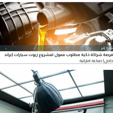
لكل صفقة. مرونة التنوع التركيز على أن التنوع بين المواد الغذائية
والبضائع الأخرى يقلل المخاطر ويسرع عملية تصريف الستوكات.
للراغبين في الاستثمار الجاد
منذ 3 أيام
فرصة شراكة ذكية مطلوب ممول لمشروع زيوت سيارات (براند
خاص) صناعة اماراتية