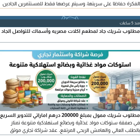
الفكرة حفاظا على سريتها، وسيتم عرضها فقط للمستثمرين الجادين
بعد التواصل
منذ 5 ساعات
مطلوب شريك جاد لمطعم اكلات مصريه وأسماك للتواصل الجاد
منذ يوم
مطلوب شريك ممول بمبلغ 200000 درهم اماراتي للتدوير السريع
في صفقة ستوكات مواد غذائية وبضائع استهلاكية متنوعة تمتاز
بالطلب العالي والهامش الربحي المرتفع. عقد شراكة تجاري موثق
يحدد كافة الالتزامات والحقوق. ضمانات مالية وحسابات جرد واضحة