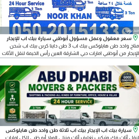
منذ يوم
سعر معقول وعمل مسؤول أبوظبي سيارة بيك اب للإيجار
متاح واحد طن هايلوكس بيك اب 3 طن داينا كرىن بيك اب شحن
للإيجار من أبوظبي امارات دبي الشارقة العين رأس الخيمة لنقل الأثاث
نقل "فك" تركيب "تغليف" تخزين أثاث "سيارة بيك اب للإيجار" جميع
أنواع الأثاث
منذ يوم
سيارة بيك اب الإيجار بيك اب ثلاثة طن واحد طن هايلوكس
لنقل أثاث فك وتركيب تغليف أثاث منزلي الويلا أبو ظبي للكل امارات