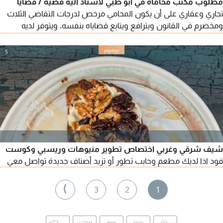
مطلوب مكتب محاماة في أبو ظبي لأسناد اليه قضية / قضايا
تجاري وعقاري على أن يكون المحامي مرخص لدرجات التقاضي الثلاث
ومخضرم في القانون ويترافع ويتابع قضاياه بنفسه. ويتوفر لديه
مستشار قانوني مخضرم في التجاري وبالتحديد في قضايا المقاولات
والعقارات. التواصل من المحامي أو مدير المكتب. يمتنع الوسطاء
5
شيف شرقي وغربي اختصاص تطوير منيوهات وريسبي وكوست
فود اذا لديك مطعم وحابب تطور أو تزيد أصناف جديدة تواصل معي
⟩
3
2
1