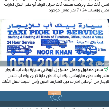
لنقل أثاث فك وتركيب تغليف أثاث منزلي الويلا أبو ظبي للكل امارات
تصل واتساب 24 / 7 نجار عامل موجود
منذ يومين
سعر معقول وعمل مسؤول أبوظبي سيارة بيك اب للإيجار
متاح واحد طن هايلوكس بيك اب 3 طن داينا كرىن بيك اب شحن
للإيجار من أبوظبي امارات دبي الشارقة العين رأس الخيمة لنقل الأثاث
نقل "فك" تركيب "تغليف" تخزين أثاث "سيارة بيك اب للإيجار" جميع
أنواع الأثاث