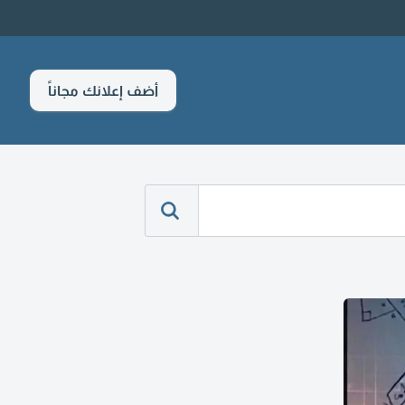
أضف إعلانك مجاناً