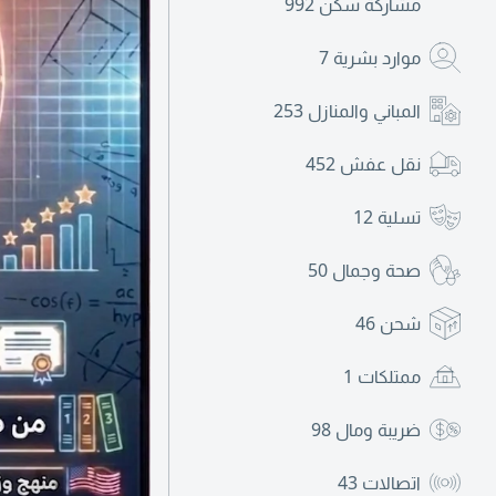
مشاركة سكن
992
موارد بشرية
7
المباني والمنازل
253
نقل عفش
452
تسلية
12
صحة وجمال
50
شحن
46
ممتلكات
1
ضريبة ومال
98
اتصالات
43