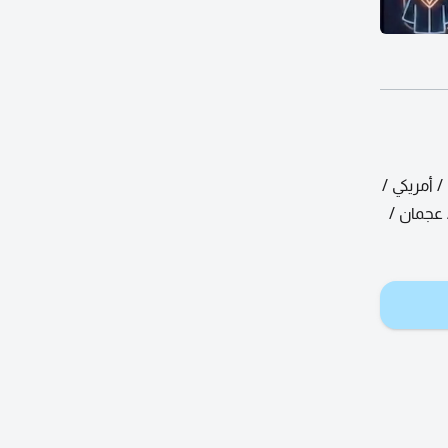
وزاري / أمريكي /
 عجمان /