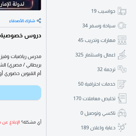
حواسيب
19
شارك الأصدقاء
سياحة وسفر
34
دروس خصوصية في 
مهارات وتدريب
45
اعمال واستثمار
325
بريطاني / مصري) الش
ترجمة
32
أم القيوين حضوري أو 
خدمات احترافية
50
تخليص معاملات
170
تاكسي وتوصيل
0
أي مشكلة؟
الإبلاغ عن ه
دعاية واعلان
189