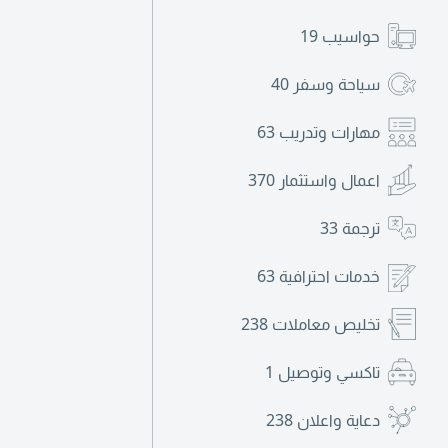
حواسيب
19
سياحة وسفر
40
مهارات وتدريب
63
اعمال واستثمار
370
ترجمة
33
خدمات احترافية
63
تخليص معاملات
238
تاكسي وتوصيل
1
دعاية واعلان
238