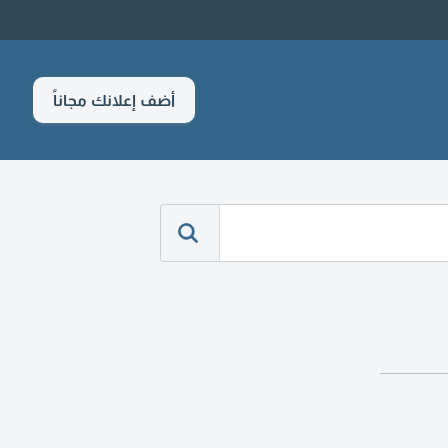
أضف إعلانك مجاناً