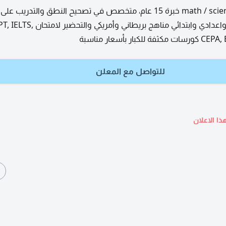
مدرس math / science/ English خبرة 15 عام، متخصص في تصحيح النطق والتدريب 
في شهر واحد ثانوي واعدادي وابتدائي مناهج بريطاني وأمريكي وا
ر بأسعار مناسبة
للتواصل مع المعلن
ذا الاعلان
ا