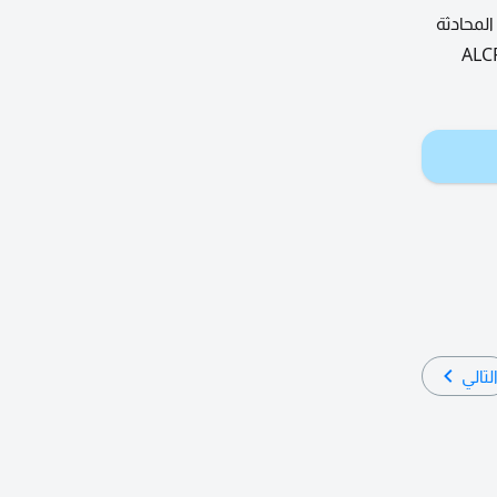
على المحادثة
لتحضير لامتحان ALCPT, IELTS,
لتالي