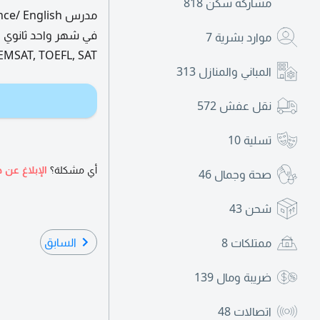
مشاركة سكن
818
موارد بشرية
7
CEPA, EMSAT, TOEFL, SAT كورسات مكثفة للكبا
المباني والمنازل
313
نقل عفش
572
تسلية
10
أي مشكلة؟
الإبلاغ عن ه
صحة وجمال
46
شحن
43
السابق
ممتلكات
8
ضريبة ومال
139
اتصالات
48