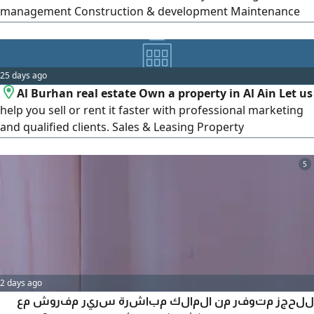
management Construction & development Maintenance
services Bank financing assistance, including full support
until approval Tell us what you’ re looking for, and we’ ll
help turn it into reality. Contact us to learn more wishing
25 days ago
you all the best
Al Burhan real estate Own a property in Al Ain Let us
help you sell or rent it faster with professional marketing
and qualified clients. Sales & Leasing Property
Management Fast & Reliable Service + Al Burhan real
estate Your Trusted real estate Partner
5
2 days ago
للحجز متوفر من المالك مباشرة سرير مفروش مع