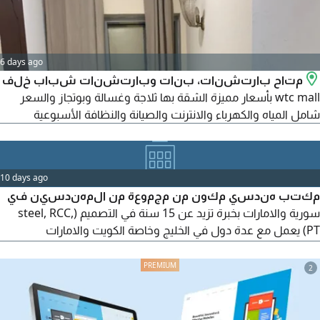
6 days ago
متاح بارتشنات، بنات وبارتشنات شباب خلف
wtc mall بأسعار مميزة الشقة بها ثلاجة وغسالة وبوتجاز والسعر
شامل المياه والكهرباء والانترنت والصيانة والنظافة الأسبوعية
10 days ago
مكتب هندسي مكون من مجموعة من المهندسين في
سورية والامارات بخبرة تزيد عن 15 سنة في التصميم (steel, RCC,
PT) يعمل مع عدة دول في الخليج وخاصة الكويت والامارات
والسعودية، جاهز لانجاز المخططات والدراسة اللازمة لمختلف أنواع
المباني والتنسيق مع البلديات للحصول على الموافقات وذلك بفترة
2
زمنية قصيرة وبأسعار تنافسية