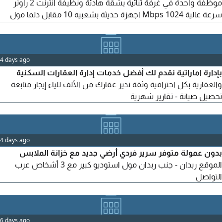
موظفة واحدة في غرفة ثنائية بشقة هادئة ونظيفة انترنت 2 راوتر
سرعة عالية 1024 Mbps اجهزة حديثة بشعبيه 10 مقابل دلما مول
ومستشفى فينكس، وأكاديمية الامارات للمستقبل، وقريبة من جميع
الخدمات والمدارس والمطاعم
4 days ago
بإدارة اماراتية نقدم لك أفضل خدمات إدارة العقارات السكنية
والعقارية بكل احترافية وثقة ندير عقارك من الألف للياء إيجار متابعة
تحصيل صيانة - تقارير شهرية
4 days ago
بدون عمولة متوفر سرير فردي أرضي جديد مع خزانة الملابس
الموقع ربدان - جنب ربدان مول استوديو كبير مع 3 أشخاص عرب
التواصل
6 days ago