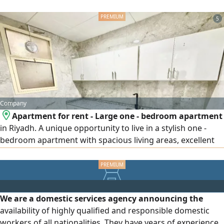
5
Company
Apartment for rent - Large one - bedroom apartment
in Riyadh. A unique opportunity to live in a stylish one -
bedroom apartment with spacious living areas, excellent
finishing, and a practical design that provides the highest
levels of comfort and privacy. The apartment is brand new
and ready for immediate occupancy. Apartment features
Large and comfortable bedroom, spacious and bright
We are a domestic services agency announcing the
living room
availability of highly qualified and responsible domestic
workers of all nationalities. They have years of experience