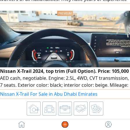
both within and outside the country in cleaning, laundry,
ironing, cooking, and all other household services. are
5
available on an hourly, weekly, monthly, or overtime basis. I
have an Ethiopian domestic worker available for
Nissan X-Trail 2024, top trim (Full Option). Price: 105,000
AED cash, negotiable. Engine: 2.5L, 4WD, CVT transmission,
7 seats. Exterior color: black; interior color: beige. Mileage:
53,000 km. The car is very clean and protected with a
Nissan X-Trail For Sale in Abu Dhabi Emirates
ceramic coating, with full dealership tinting. It is still under
Nissan warranty and periodic maintenance service, with no
need for any extra expenses.