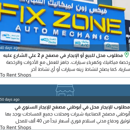
40 days ago
مطلوب محل للبيع أو الإيجار في مصفح م 2 علي الشارع عليه
رخصة ميكانيك وكهرباء سيارات. جاهز للعمل مع الأدوات والرخصة
سارية. كما يصلح لنشاط زينه سيارات أو أي نشاط آخر
To Rent Shops
50 days ago
مطلوب للإيجار محل في أبوظبي مصغح للإيجار السنوي في
أبوظبي مصفح الصناعية شبرات ومحلات جميع المساحات يوجد بها
توثيق ودفاع مدني استلام فوري أسعار تبدأ من 40 ألف للمحل
To Rent Shops
والستور 50 ألف أسعار عندنا أحنا وبس للجادين فقط ويمنع الوسطاء