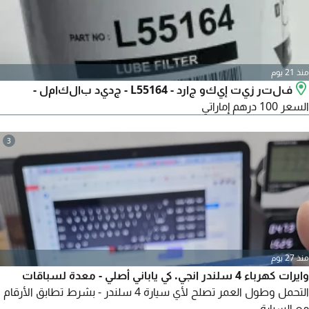
منذ 21 يوم
فلتر زيت إيكو جارد - L55164 - جديد بالكامل -
السعر 100 درهم إماراتي
3
منذ 27 يوم
وايرات كهرباء 4 سلندر انجي. كي ياباني أصلي - معدة لسباقات
التحمل وطول العمر تصلح لأي سيارة 4 سلندر - بشرط تطابق الأرقام
مع السيارة