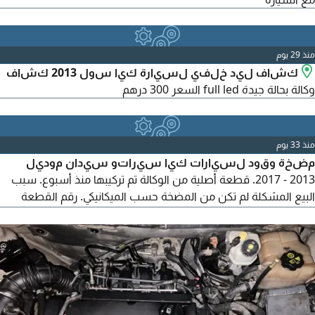
منذ 29 يوم
كشاف ليد خلفي لسيارة كيا سول 2013 كشاف
وكالة بحالة جيدة full led السعر 300 درهم
منذ 33 يوم
مضخة وقود لسيارات كيا سيراتو سيدان موديل
2013 - 2017. قطعة أصلية من الوكالة تم تركيبها منذ أسبوع. سبب
البيع المشكلة لم تكن من المضخة حسب الميكانيكي. رقم القطعة
موضح وهو نفسه الرقم 311113S400. القطعة مكفولة مع ضمان.
يمكن بيع الطرمبة كاملة. لا توجد صورة لانها مازالت تعمل في
السيارة