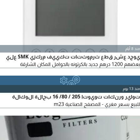
منذ 8 أيام
يوجد عشر قطع ثرموثتات تكييف مركزي SMK علي
بعضهم 1200 درهم جديد بالكرتونه بالحوامل المكان الشارقة
منذ 13 يوم
تواير ورنكات تويوتا 205 / 80/ 16 بحالة الوكالة
للبيع بسعر مغري - المصفح الصناعية m23