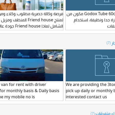
للبيع كيت اضاءة Godox Tube 60cm مكون من
فرصة وكالة حصرية مطلوب وكلاء ومو
تازة جدا ونظيفة، استخدام
لمنتج Friend house المنظف ومز
قات
الشامل لماذا end house
قوية تزيل أصعب البقع من أول استخدا
شامل للملابس، المفروشات، السجاد، 
ار
(7)
والحمامات - علامة تجارية مسجلة حماية
للوكيل - هامش ربح ممتاز دعم تسويق
r van for rent with driver
We are providing the 3ton
 for monthly basis & Daily basis
pick up daily or monthly 
me my mobile no is
interested contact us
ء متفرقات
(7)