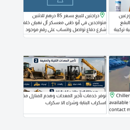
زعين
دراجتين للبيع بسعر 85 درهم للاثنين
جهاز 
يل البقع
متواجدين في أبو ظبي معسكر آل نهيان خلف
150 درهم
Fri جودة عالية تركيبة
شارع دفاع تواصل واتساب على رقم موجود
م -
المطابخ
 كاملة
ي كامل
Chille
نوفر خدمات تأجير المعدات وهدم المنازل مقابل
ater
available
اسكراب البناية وشراء الا سكراب
ic in
contact 