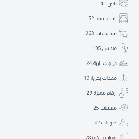
باص
41
آليات ثقيلة
52
مفروشات
263
ملابس
105
دراجات نارية
24
معدات بحرية
10
ارقام مميزة
29
مقتنيات
25
حيوانات
42
هواتف ذكية
78