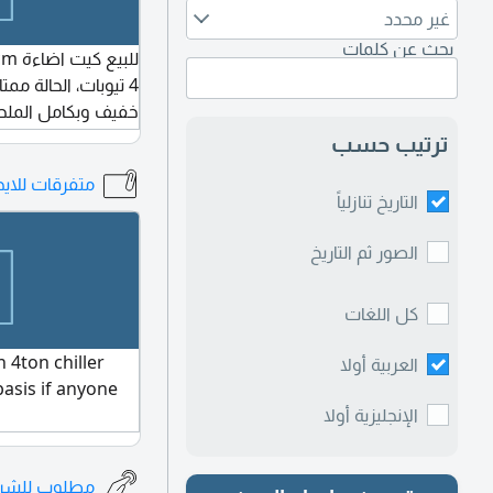
غير محدد
بحث عن كلمات
4 تيوبات، الحالة مم
خفيف وبكامل الملح
ترتيب حسب
متفرقات للايج
التاريخ تنازلياً
الصور ثم التاريخ
كل اللغات
 4ton chiller
العربية أولا
basis if anyone
الإنجليزية أولا
مطلوب للشرا