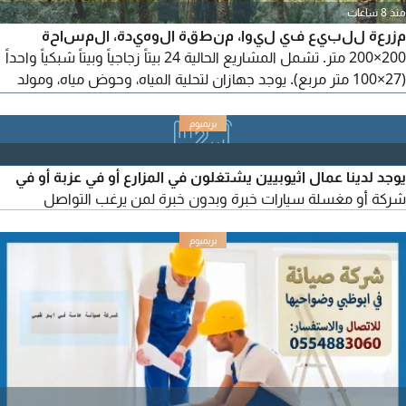
منذ 8 ساعات
مزرعة للبيع في ليوا، منطقة الوهيدة، المساحة
200×200 متر. تشمل المشاريع الحالية 24 بيتاً زجاجياً وبيتاً شبكياً واحداً
(27×100 متر مربع). يوجد جهازان لتحلية المياه، وحوض مياه، ومولد
كهرباء إضافي، وغرفة كهرباء. تضم المزرعة 4 أشجار رمان، وأشجار
فاكهة من 5 أنواع، و250 نخلة. سكن العمال متوفر في الموقع.
المطلوب مليون درهم. يمتنع الوسطاء. الرقم المرجعي FM7464.
يوجد لدينا عمال اثيوبيين يشتغلون في المزارع أو في عزبة أو في
شركة أو مغسلة سيارات خبرة وبدون خبرة لمن يرغب التواصل