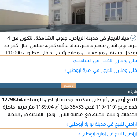
فيلا للإيجار في مدينة الرياض، جنوب الشامخة. تتكون من 4
غرف نوم، اثنتان منهم ماستر، صالة عائلية كبيرة، مجلس رجال كبير جدا
بمدخل مستقل مع مغاسل، مطبخ رئيسي داخلي مطلوب 110000
›
درهم سنوي
فلل ومنازل للايجار في الشامخة
›
فلل ومنازل للايجار في امارة ابوظبي
شركة
للبيع أرض في أبوظبي سكنية، مدينة الرياض، المساحة 12798.64
قدم مربع (110×119 قدم، 33×35 متر) أي 1189.04 متر مربع. جاهزة
الخدمات والبنية التحتية، مع إمكانية التنازل ونقل الملكية من البلدية
مباشرة. حوض 135، الأرض مساحتها كبيرة، وهي ثاني قطعة من
›
اراضي للبيع في مدينة بوابة أبوظبي
الزاوية. المطلوب 2 مليون و550 ألف درهم، قابلة للتفاوض. التنازل
›
اراضي للبيع في امارة ابوظبي
فقط للإماراتيين.