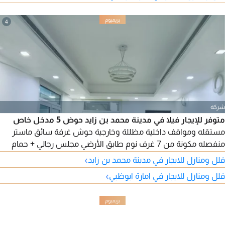
مطبخ رئيسي خارجي، مطبخ تحضيري، ملحق خدمات خارجي، غرفة
خادمة، غرفة غسيل، 2 مخزن، حوش واسع جدا، مظلات للسيارات
4
شركة
متوفر للإيجار فيلا في مدينة محمد بن زايد حوض 5 مدخل خاص
مستقله ومواقف داخلية مظللة وخارجية حوش غرفة سائق ماستر
منفصله مكونة من 7 غرف نوم طابق الأرضي مجلس رجالي + حمام
ومغاسل ومجلس نسائي وصالة طعام وغرفة ماستر وغرفة غسيل
›
فلل ومنازل للايجار في مدينة محمد بن زايد
و2 ستور طابق الأول مطبخ تحضيري غرفتين ماستر بكبتات و4 غرف
›
فلل ومنازل للايجار في امارة ابوظبي
بكبتات + 2 حمام وبلكونه وغرفة خادمة