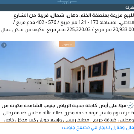
شركة
للبيع مزرعة بمنطقة الختم، دهان، شمال، قريبة من الشارع
الداخلي. المساحة: 173 - 121 متر مربع / 576 - 402 قدم مربع /
20,933.00 متر مربع / 225,320.03 قدم مربع. مكونة من سكن عمال
(غرفتين ومستودع ومطبخ وحمام) بالإضافة إلى استراحة عائلية
(مجلس وحمام ومطبخ). المزرعة مزروعة بالكامل بنخل، أكثر من 300
3
نخلة، مع شبكة ري زراعية متكاملة. يوجد أيضاً حوض 8 × 8. توفر المياه
من الحكومة والكهرباء. السعر المطلوب: مليون و550 ألف درهم،
قابل للتفاوض. نعتذر من الوسطاء.
فيلا على أرض كاملة مدينة الرياض جنوب الشامخة مكونة من
6 غرف نوم ماستر غرفة خادمة مخزن صالة عائلة مجلس ضيافة رجالي
ومجلس ضيافة حريمي مطبخ رييسي واسع حوش كبير مدخل خاص
›
فلل ومنازل للايجار في مصفح جنوب