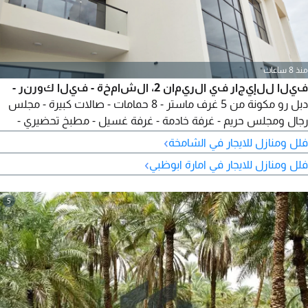
منذ 8 ساعات
فيلا للإيجار في الريمان 2، الشامخة - فيلا كورنر -
دبل رو مكونة من 5 غرف ماستر - 8 حمامات - صالات كبيرة - مجلس
رجال ومجلس حريم - غرفة خادمة - غرفة غسيل - مطبخ تحضيري -
جميع الغرف تحتوي على غرفة ملابس وحمام - بلكونات - مواقف
›
فلل ومنازل للايجار في الشامخة
سيارات مظلل - السعر 270000 درهم - يمتنع الوسطاء - الرقم
›
فلل ومنازل للايجار في امارة ابوظبي
المرجعي VI 27284
5