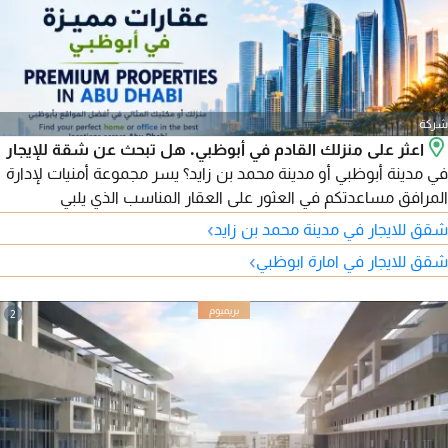
شركة
اعثر على منزلك القادم في أبوظبي. هل تبحث عن شقة للإيجار
في مدينة أبوظبي أو مدينة محمد بن زايد؟ يسر مجموعة أمنيات لإدارة
المرافق مساعدتكم في العثور على العقار المناسب الذي يلبي
احتياجاتكم وميزانيتكم. نوفر مجموعة متنوعة من الوحدات السكنية
›
شقق للايجار في مدينة محمد بن زايد
المتاحة في أبرز مناطق أبوظبي، بدءًا من الاستوديو وحتى الشقق
›
شقق للايجار في امارة ابوظبي
العائلية الواسعة. المناطق المتوفرة تشمل: مدينة أبوظبي - مدينة
محمد بن زايد - جزيرة الريم - الدانة - آل نهيان.
2