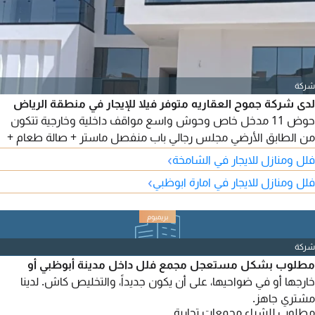
شركة
لدى شركة جموح العقاريه متوفر فيلا للإيجار في منطقة الرياض
حوض 11 مدخل خاص وحوش واسع مواقف داخلية وخارجية تتكون
من الطابق الأرضي مجلس رجالي باب منفصل ماستر + صالة طعام +
مجلس حريمي ماستر + صالة ماستر واسعه ويوجد لفت وغرفة خادمة
›
فلل ومنازل للايجار في الشامخة
ماستر ومطبخ الطابق الثاني غرفة ماستر + دريسنج و2 غرفة ماستر
›
فلل ومنازل للايجار في امارة ابوظبي
وصالة ماستر وواسعه
شركة
مطلوب بشكل مستعجل مجمع فلل داخل مدينة أبوظبي أو
خارجها أو في ضواحيها، على أن يكون جديداً، والتخليص كاش. لدينا
مشتري جاهز.
مطلوب للشراء مجمعات تجارية