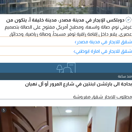
دوبلكس للإيجار في مدينة مصدر، مدينة خليفة أ. يتكون من
غرفتي نوم، صالة واسعة، ومطبخ أمريكي مفتوح على الصالة بتصميم
عصري. يقع داخل إقامة راقية توفر مسبحاً، وصالة رياضية، وحدائق
›
ومناطق جلوس، مع موقف سيارات. يتميز بموقع استراتيجي بجوار
شقق للايجار في مدينة مصدر
المركز التجاري، وقريب من مطار زايد الدولي، مع سهولة الوصول إلى
›
شقق للايجار في امارة ابوظبي
جميع الخدمات والمرافق الأساسية.
منذ ساعة
بحاجة الى بارتشن لبنتين في شارع المرور أو آل نهيان
مطلوب للايجار شقق مفروشة
5