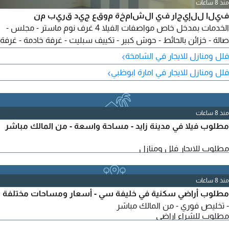
منذ 8 ساعات
فيلا للإيجار في الشامخة موقع جيد قريب من
الخدمات بمدخل خاص مواصفات الفيلا 4 غرف نوم ماستر - مجلس -
صالة - خزائن بالحائط - حوش كبير - تكييف سبليت - غرفة خادمة - غرفة
غسيل - ستور - موقف بمظلة - مطلوب 150000 - يمتنع الوسطاء -
›
فلل ومنازل للايجار في الشامخة
الرقم المرجعي VI 18587
›
فلل ومنازل للايجار في امارة ابوظبي
منذ 8 ساعات
مطلوب فيلا في مدينة زايد - مساحة واسعة - من المالك مباشر
مطلوب للايجار فلل ومنازل
منذ 8 ساعات
مطلوب أراضي سكنية في خليفة سي - أسعار ومساحات مختلفة
- تخليص فوري - من المالك مباشر
مطلوب للشراء اراضي