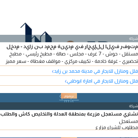
شركة
متوفر فيلا للإيجار في مدينة محمد بن زايد - مدخل
مستقل - حوش - 7 غرف - مجلس - صالة - مطبخ رئيسي - مطبخ
تحضيري - غرفة خادمة - تكييف مركزي - مواقف مغطاة - سعر مميز
170000 درهم - موقع مميز - بالقرب من كافة الخدمات - يمتنع
›
فلل ومنازل للايجار في مدينة محمد بن زايد
الوسطاء - لمزيد من التفاصيل تواصل معنا. Ref MASAR - 1604
›
فلل ومنازل للايجار في امارة ابوظبي
شركة
نشتري مستعجل مزرعة بمنطقة العدلة والتخليص كاش والطلب
مستعجل
مطلوب للشراء مزارع