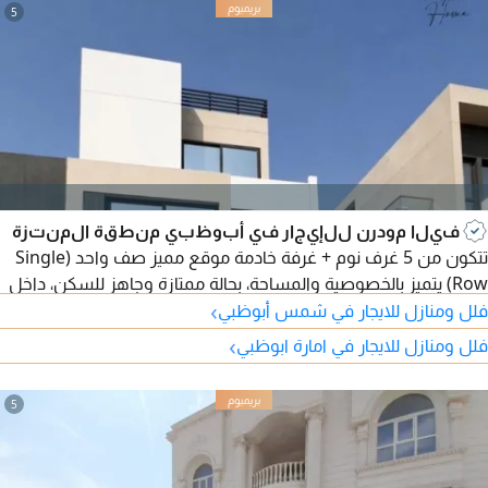
5
فيلا مودرن للإيجار في أبوظبي منطقة المنتزة
تتكون من 5 غرف نوم + غرفة خادمة موقع مميز صف واحد (Single
Row) يتميز بالخصوصية والمساحة، بحالة ممتازة وجاهز للسكن، داخل
›
مجمع هادئ ومناسب للعائلات مواصفات العقار 5 غرف نوم (جميعها
فلل ومنازل للايجار في شمس أبوظبي
ماستر) غرفة خادمة صالة معيشة واسعة + حمام للضيوف تراس
›
فلل ومنازل للايجار في امارة ابوظبي
حديقة خاصة مع تنسيق زراعي (لاند سكيب) اطلالة مباشرة على
حديقة المجمع نظام تبريد مائي نظام السلامة Hasantuk نظام
5
انتركوم تجهيز