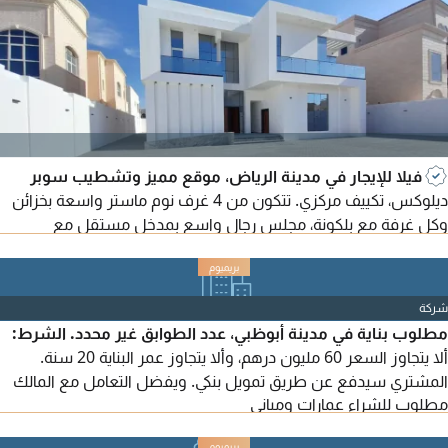
فيلا للإيجار في مدينة الرياض، موقع مميز وتشطيب سوبر
ديلوكس، تكييف مركزي. تتكون من 4 غرف نوم ماستر واسعة بخزائن
وكل غرفة مع بلكونة، مجلس رجال واسع بمدخل مستقل مع
مغاسل، غرفة طعام، مجلس حريم مع مغاسل، 2 صالة عائلية واسعة،
مطبخ رئيسي داخلي، غرفة خادمة، غرفة غسيل، حوش واسع، بوابة
إلكترونية. الفيلا تحتوي على مصعد (ليفت).
شركة
مطلوب بناية في مدينة أبوظبي، عدد الطوابق غير محدد. الشرط:
ألا يتجاوز السعر 60 مليون درهم، وألا يتجاوز عمر البناية 20 سنة.
المشتري سيدفع عن طريق تمويل بنكي. ويفضل التعامل مع المالك
مطلوب للشراء عمارات ومباني
مباشرة.