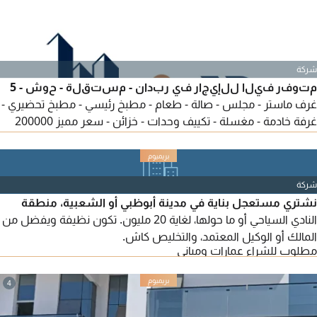
شركة
متوفر فيلا للإيجار في ربدان - مستقلة - حوش - 5
غرف ماستر - مجلس - صالة - طعام - مطبخ رئيسي - مطبخ تحضيري -
غرفة خادمة - مغسلة - تكييف وحدات - خزائن - سعر مميز 200000
درهم - موقع مميز - بالقرب من كافة الخدمات - يمتنع الوسطاء -
لمزيد من التفاصيل تواصل معنا - المرجع MASAR - 1631
شركة
نشتري مستعجل بناية في مدينة أبوظبي أو الشعبية، منطقة
النادي السياحي أو ما حولها، لغاية 20 مليون. تكون نظيفة ويفضل من
المالك أو الوكيل المعتمد، والتخليص كاش.
مطلوب للشراء عمارات ومباني
4