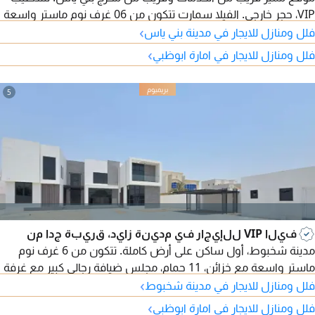
VIP، حجر خارجي. الفيلا سمارت تتكون من 06 غرف نوم ماستر واسعة
›
جدا مع خزائن، مجلس رجال واسع بمدخل مستقل مع مغاسل، غرفة
فلل ومنازل للايجار في مدينة بني ياس
طعام، 04 صالات واسعة، مجلس حريم، مطبخ رئيسي خارجي مع
›
فلل ومنازل للايجار في امارة ابوظبي
ستور، غرفة خادمة وغرفة غسيل على السطح. تكييف مركزي
وسبليت، بوابة الكترونية. الفيلا فيها توثيق
5
فيلا VIP للإيجار في مدينة زايد، قريبة جدا من
مدينة شخبوط، أول ساكن على أرض كاملة. تتكون من 6 غرف نوم
ماستر واسعة مع خزائن، 11 حمام، مجلس ضيافة رجالي كبير مع غرفة
›
طعام ومغاسل، مجلس ضيافة حريمي مع المغاسل، 2 صالة عائلية
فلل ومنازل للايجار في مدينة شخبوط
واسعة، ديكورات وواجهة مميزة، تكييف مركزي، مطبخ رئيسي داخلي،
›
فلل ومنازل للايجار في امارة ابوظبي