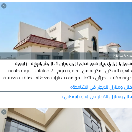
5
منذ 8 ساعات
فيلا للإيجار في فاي الريمان 1، الشامخة - زاوية -
جاهزة للسكن - مكونة من - 5 غرف نوم - 7 حمامات - غرفة خادمة -
غرفة مكتب - خزائن حلئط - مواقف سيارات مغطاة - صالات معيشة
واسعة - المرافق والخدمات - حديقة منسقة - منطقة خارجية واسعة
›
فلل ومنازل للايجار في الشامخة
- بالقرب من الحدائق والمرافق المجتمعية - السعر 280000 درهم -
›
فلل ومنازل للايجار في امارة ابوظبي
يمتنع الوسطاء - الرقم المرجعي VI 27342
5