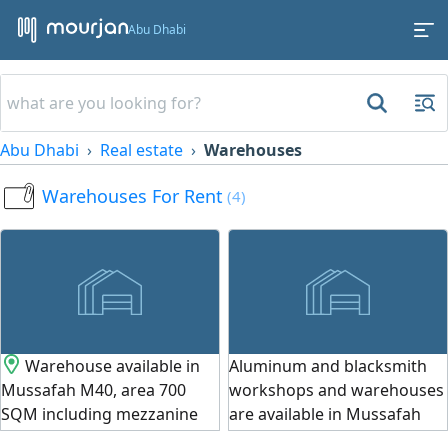
Abu Dhabi
Abu Dhabi
Real estate
Warehouses
Warehouses For Rent
(4)
Warehouse available in
Aluminum and blacksmith
Mussafah M40, area 700
workshops and warehouses
SQM including mezzanine
are available in Mussafah
floor 08 offices and 3 rooms
M35 at very attractive