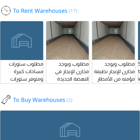
as for workers rest area.
prices. Contact us for more
To Rent Warehouses
(17)
very high roof. prime
information
location. annual rent
AED270000 negotiable as
per payment plan
مطلوب ويوجد
مطلوب ويوجد
مطلوب ستورات
مخازن للإيجار نظيفة
مخازن للإيجار في
مساحات كبيرة
مؤمنه من الأمطار
النهضة الجديدة
ومتوفر ستورات
داخل النهضة
مؤمنه تمام والإيجار
جديدة أول ساكن
شهري أو سنوي
في المصفح
To Buy Warehouses
(2)
الصناعية والمفرق
الصناعية مساحات
مختلفة وأسعار
تنافسية تصلح أي
نشاط منجرة وحدادة
وتخزين ومتاح أراضي