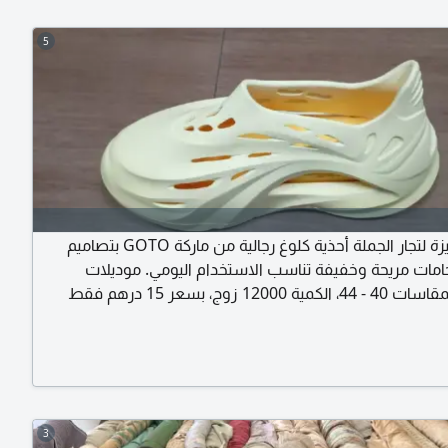
5
فرصة مميزة لتجار الجملة أحذية كلوغ رجالية من ماركة GOTO بتصاميم
مات مريحة وخفيفة تناسب الاستخدام اليومي. موديلات
متنوعة، المقاسات 40 - 44، الكمية 12000 زوج، بسعر 15 درهم فقط
ة ممتازة وربحية عالية مع جاهزية للتسليم. الموقع / عجمان -
 لجميع الكمية حصرا
3