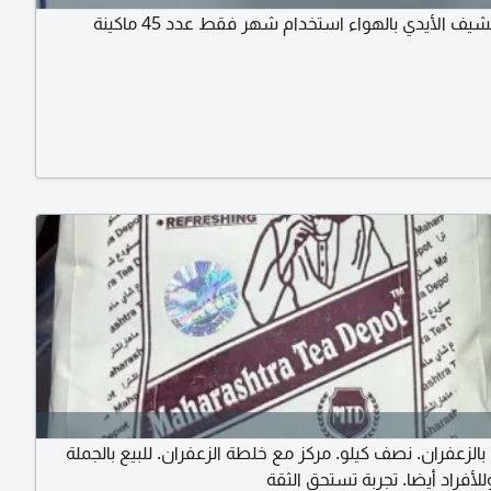
ماكينات تنشيف الأيدي بالهواء استخدام شهر فقط عدد 45 ماكينة
لزعفران. نصف كيلو. مركز مع خلطة الزعفران. للبيع بالجملة
لأفراد أيضا. تجربة تستحق الثقة