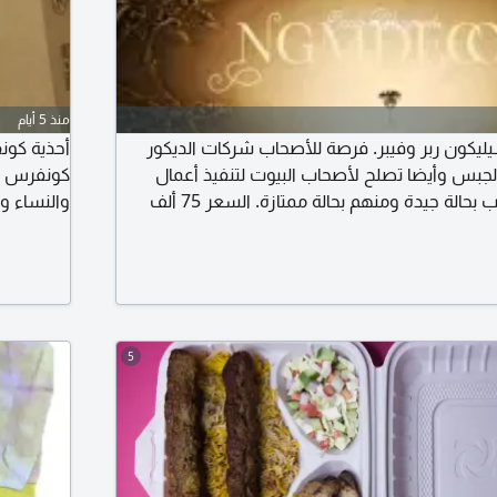
منذ 5 أيام
90 قالب سيليكون ربر وفيبر. فرصة للأصحاب شركات الديكور
أحذية كونف
جبس وأيضا تصلح لأصحاب البيوت لتنفيذ أعمال
كونفرس الك
البيوت الجديدة القوالب بحالة جيدة ومنهم بحالة ممتازة. السعر 75 ألف
درهم علما بأن قيمتهم 125 ألف. المكان أبوظبي مصفح. رجاء لا يتواصل الا
صال
يحقق هامش
5