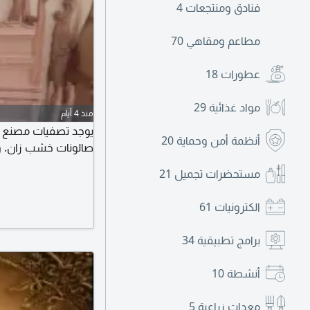
فنادق ومنتجعات
4
مطاعم ومقاهي
70
عطورات
18
مواد غذائية
29
منذ 4 أيام
أنظمة أمن وحماية
20
صالونات خشب زان. 
مستحضرات تجميل
21
الكترونيات
61
برامج تطبيقية
34
أنشطة
10
معدات زراعية
5