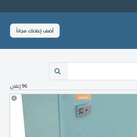
أضف إعلانك مجاناً
96 إعلان
4