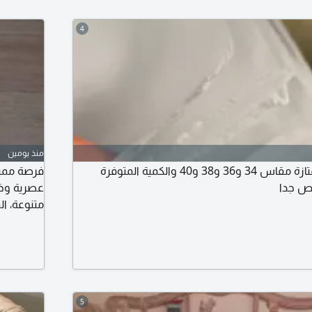
4
منذ يومين
غترة ولادية سادة ممتازة مقاس 34 و36 و38 و40 والكمية المتوفرة
عصرية وخا
للزوج. جود
هذا السعر
5