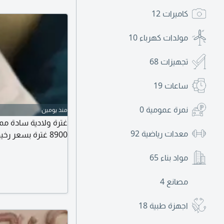
كاميرات
12
مولدات كهرباء
10
تجهيزات
68
ساعات
19
نمرة عمومية
0
منذ يومين
معدات رياضية
92
8900 غترة بسعر رخيص جدا
مواد بناء
65
مصانع
4
اجهزة طبية
18