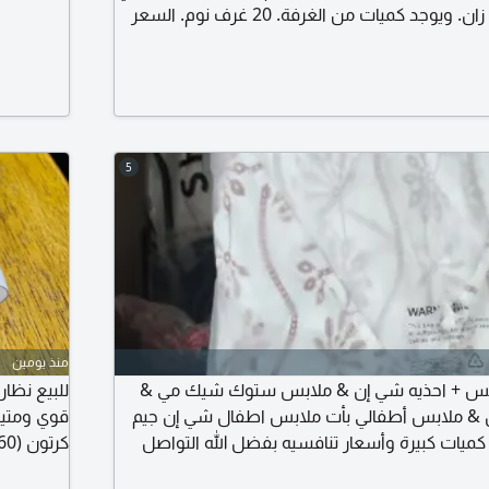
هزاز وشماعة خشب زان. ويوجد كميات من الغرفة. 20 غرف نوم. السعر
5
منذ يومين
لابس + احذيه شي إن & ملابس ستوك شيك مي &
للبيع نظا
& ملابس أطفالي بأت ملابس اطفال شي إن جيم
كميات كبيرة وأسعار تنافسيه بفضل الله التواصل
لواتساب أبو حمزة
شركات الم