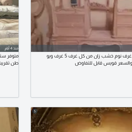
منذ 4 أيام
يوجد تصفيات مصنع غرف نوم خشب زان من كل غرف 5 غرف ويو
والسعر قويس قابل للتفاوض
طن تقريبا، سعر ا
5