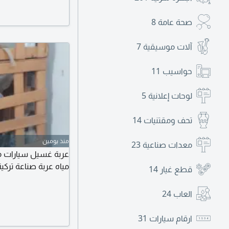
صحة عامة
8
آلات موسيقية
7
حواسيب
11
لوحات إعلانية
5
تحف ومقتنيات
14
منذ يومين
معدات صناعية
23
مياه عربة صناعة تركية
قطع غيار
14
العاب
24
ارقام سيارات
31