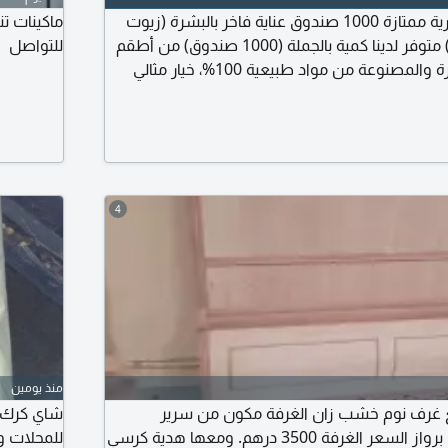
فرصة استثمارية وتجارية ممتازة 1000 صندوق عناية فاخر بالبشرة (زيوت
طبيعية + كريم تفتيح) متوفر لدينا كمية بالجملة (1000 صندوق) من أطقم
للتواصل
العناية الشاملة بالبشرة والمصنوعة من مواد طبيعية 100%، خيار مثالي
الالكترونية، صالونات التجميل، أو للإهداء الفاخر. سعر
200 درهم فقط تسهيلات خاصة في الدفع والتعامل للكميات
شاريع
4
منذ يومين
 غرف نوم خشب زان الغرفة مكون من سرير
شاي كرك با
وتسريحا و2 قم دينوا. برواز السعر الغرفة 3500 درهم. ومعها هدية كرسي
للمحلات ول