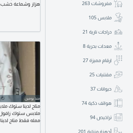
مفروشات
263
النهائي. 3500 درهم
ملابس
105
دراجات نارية
21
معدات بحرية
8
ارقام مميزة
27
مقتنيات
25
حيوانات
37
منذ يومين
هواتف ذكية
74
متاح لدينا ستوك م
ملابس ستوك زافول 
تراخيص
94
ممله فقط متاح لدينا 
عن طريق الهاتف أو ا
أجهزة منزلية
201