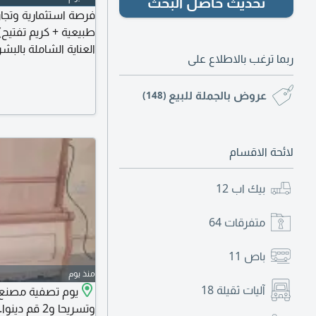
تحديث حاصل البحث
ربما ترغب بالاطلاع على
للتجار، أصحاب المتاجر 
الصندوق 
عروض بالجملة للبيع
(148)
الكبيرة ولأصحاب الم
لائحة الاقسام
بيك اب
12
متفرقات
64
باص
11
منذ يوم
آليات ثقيلة
18
يوم تصفية مصنع