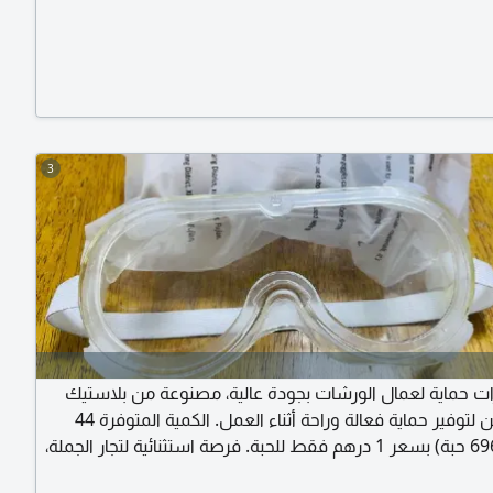
3
رات حماية لعمال الورشات بجودة عالية، مصنوعة من بلاستيك
قوي ومتين لتوفير حماية فعالة وراحة أثناء العمل. الكمية المتوفرة 44
كرتون (6960 حبة) بسعر 1 درهم فقط للحبة. فرصة استثنائية لتجار الجملة،
قاولات، ومحلات معدات السلامة. الكمية محدودة وجاهزة