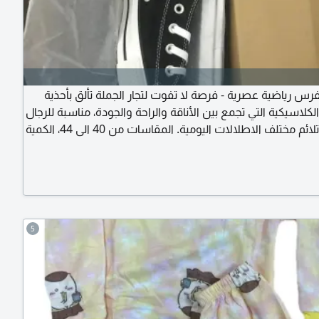
رس رياضية عصرية - فرصة لا تفوت لتجار الجملة تألق بأحذية
لاسيكية التي تجمع بين الأناقة والراحة والجودة، مناسبة للرجال
والنساء وتلائم مختلف الاطلالات اليومية. المقاسات من 40 الى 44، الكمية
المتوفرة 400 زوج فقط، بسعر استثنائي 30 درهما للزوج. عرض مثالي
 ربح ممتاز وسرعة في البيع. الكمية محدودة فسارع بالحجز
5