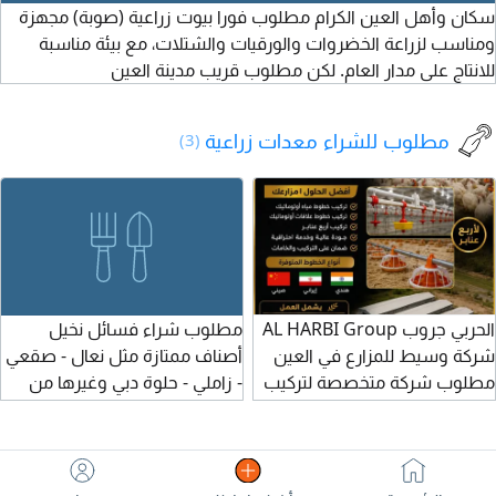
سكان وأهل العين الكرام مطلوب فورا بيوت زراعية (صوبة) مجهزة
ومناسب لزراعة الخضروات والورقيات والشتلات، مع بيئة مناسبة
للانتاج على مدار العام. لكن مطلوب قريب مدينة العين
مطلوب للشراء معدات زراعية
(3)
الحربي جروب AL HARBI Group
مطلوب شراء فسائل نخيل
شركة وسيط للمزارع في العين
أصناف ممتازة مثل نعال - صقعي
مطلوب شركة متخصصة لتركيب
- زاملي - حلوة دبي وغيرها من
خطوط مزارع الدواجن المشروع
الأصناف يشترط أن تكون
تركيب خطوط مياه أوتوماتيكية
الفسائل سليمة وخالية من
وخطوط علاقات ل 4 عنابر
الأمراض والعيوب
دواجن. المواصفات المطلوبة