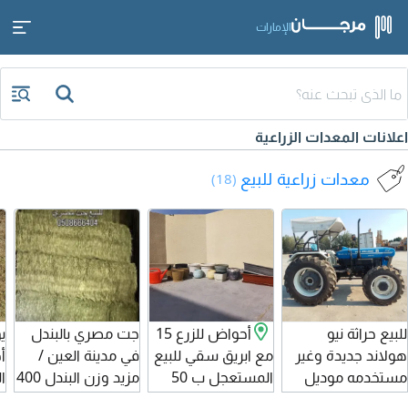
الإمارات
اعلانات المعدات الزراعية
معدات زراعية للبيع
(18)
للبيع حراثة نيو
أحواض للزرع 15
جت مصري بالبندل
ي
هولاند جديدة وغير
مع ابريق سقي للبيع
في مدينة العين /
أ
مستخدمه موديل
المستعجل ب 50
مزيد وزن البندل 400
ا
2025 أبوظبي الفاية
درهم
كيلو سعر 1350
ا