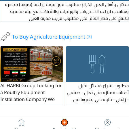
سكان وأهل العين الكرام مطلوب فورا بيوت زراعية (صوبة) مجهزة
ومناسب لزراعة الخضروات والورقيات والشتلات، مع بيئة مناسبة
للانتاج على مدار العام. لكن مطلوب قريب مدينة العين
To Buy Agriculture Equipment
(3)
مطلوب شراء فسائل نخيل
AL HARBI Group Looking for
أصناف ممتازة مثل نعال - صقعي
a Poultry Equipment
- زاملي - حلوة دبي وغيرها من
Installation Company We
الأصناف يشترط أن تكون
are seeking a qualified
الفسائل سليمة وخالية من
company to install
الأمراض والعيوب
automatic water lines and
feeding systems for 4