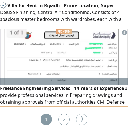
Villa for Rent in Riyadh - Prime Location, Super
Deluxe Finishing, Central Air Conditioning. Consists of 4
spacious master bedrooms with wardrobes, each with a
balcony; a spacious men's majlis with a private entrance
and washbasins; a dining room; a women's majlis with
5
washbasins; 2 large family living rooms; a main interior
kitchen; a maid's room; a laundry room; a spacious
courtyard; and an electronic gate. The villa also includes an
elevator (lift).
Freelance Engineering Services - 14 Years of Experience I
provide professional services in Preparing drawings and
obtaining approvals from official authorities Civil Defense
Dubai, Abu Dhabi, and Sharjah Municipalities DEWA (Dubai
Electricity & Water Authority) SEWA (Sharjah Electricity &
⟩
1
2
Water Authority) Working with major developers such as