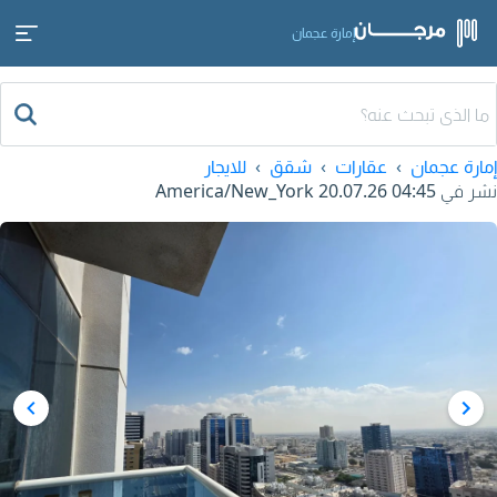
إمارة عجمان
إمارة عجمان
عقارات
شقق
للايجار
نشر في
20.07.26 04:45
America/New_York