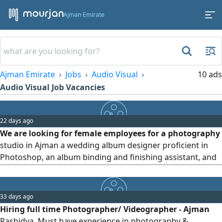
Ajman Emirate
Ajman Emirate
Jobs
Audio Visual
10 ads
Audio Visual Job Vacancies
22 days ago
We are looking for female employees for a photography
studio in Ajman a wedding album designer proficient in
Photoshop, an album binding and finishing assistant, and
someone who knows how to operate an album printing
machine. Details will be provided upon contact
33 days ago
Hiring full time Photographer/ Videographer - Ajman
Rashidya. Must have experience in photography &