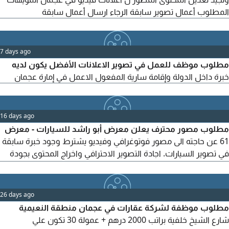
المطلوب أعمال تصوير سابقة الرجاء ارسال أعمال سابقة
7 days ago
مطلوب موظف للعمل في تصوير الاعلانات الأفضل يكون لديه
خبرة داخل الدولة وإقامة سارية المفعول الاعمل في إمارة عجمان
16 days ago
مطلوب مصور محترف يعلن معرض أبو راشد للسيارات - معرض
61 عن حاجته الى مصور فوتوغرافي وفيديو يشترط وجود خبرة سابقة
في تصوير السيارات. اجادة التصوير الاحترافي واخراج المحتوى بجودة
عالية. يفضل من لديه خبرة في تصوير الريلز والسوشيال ميديا. يشترط
وجود إقامة المقابلات يوم السبت الموافق 25 / 7/ 2026 الساعة أل
6م الراتب يحدد بعد المقابلة. مكان العمل معرض أبو راشد للسيارات -
26 days ago
معرض 61 للتواصل واتساب أو اتصال
مطلوب موظفة لشركة عقارات في عجمان منطقة النعيمية
شارع الشيخ خلفية براتب 2000 درهم + عمولة 30 تكون علي