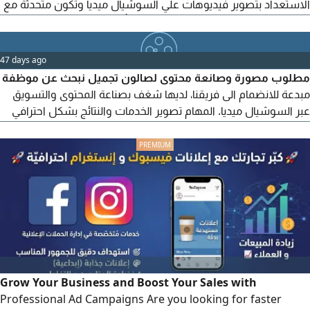
الاستعداد بتصوير فيديوهات علي السوشيال ميديا وتكون متحدثة مع
العملاء بشكل جيد الشركة توفر إقامة + تأمين طبي + مواصلات
للاستفسار
47 days ago
مطلوب مصورة وصانعة محتوى لصالون تجميل نبحث عن موظفة
مبدعة للانضمام الى فريقنا، لديها شغف بصناعة المحتوى والتسويق
عبر السوشيال ميديا. المهام تصوير الخدمات والنتائج بشكل احترافي
تصوير الفيديوهات والريلز تصميم البوستات والقصص الاعلانية إدارة
ونشر المحتوى على منصات التواصل الاجتماعي المساهمة في تطوير
الهوية البصرية للصالون يشترط وجود خبرة في التصوير وصناعة
المحتوى والتصميم
Grow Your Business and Boost Your Sales with
Professional Ad Campaigns Are you looking for faster