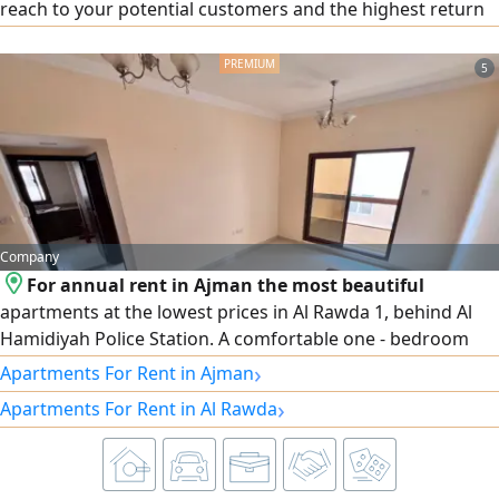
reach to your potential customers and the highest return
on your ad spend We offer you integrated marketing
solutions to manage and design sponsored ad campaigns
5
on Meta platforms (Facebook & Instagram) with maximum
efficiency and at the best cost
Company
For annual rent in Ajman the most beautiful
apartments at the lowest prices in Al Rawda 1, behind Al
Hamidiyah Police Station. A comfortable one - bedroom
plus hall apartment, featuring a master bedroom and 2
›
Apartments For Rent in Ajman
bathrooms, with wall wardrobes and a balcony with an
›
Apartments For Rent in Al Rawda
open view. Central air conditioning and cooling, and a
prime, service - oriented location close to all amenities.
easy access to Sharjah and Dubai