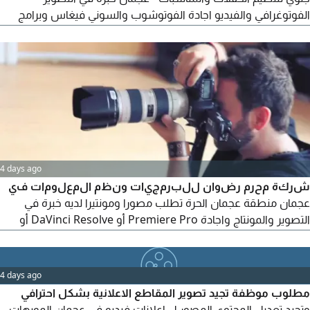
الفوتوغرافي والفيديو اجادة الفوتوشوب والسوني فيغاس وبرامج
التعديل شغف بالابداع وتحمل ضغط العمل عجمان / النخيل 2 دوام
كامل ارسلي سيرتك وأعمالك
4 days ago
شركة محرم رضوان للبرمجيات ونظم المعلومات في
عجمان منطقة عجمان الحرة تطلب مصورا ومونتيرا لديه خبرة في
التصوير والمونتاج واجادة Premiere Pro أو DaVinci Resolve أو
CapCut. الدوام السبت الى الخميس، 9 صباحا - 5 مساء. الراتب يحدد
حسب الخبرة. يرجى إرسال السيرة الذاتية مع نماذج من الأعمال
(Portfolio) عبر
4 days ago
مطلوب موظفة تجيد تصوير المقاطع الاعلانية بشكل احترافي
وتجيد تعديل المحتوى المصور ل اعلانات فيديو في عجمان المويهات