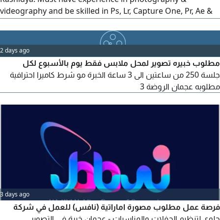
videography and be skilled in Ps, Lr, Capture One, Pr, Ae &
DaVinci Resolve. Fluent English required. UAE driving
license preferred. Visa, accommodation & transportation
provided. Send CV, portfolio & showreel
2 days ago
مطلوب خبيره تصوير لمحل ملابس فقط يوم بالأسبوع لكل
جلسة 250 من ساعتين الى 3 ساعة الخبرة مو شرط كاميرا احترافية
مطلوبه عجمان الروضة 3
3 days ago
فرصة عمل مطلوب مصورة اماراتية (نافس) للعمل في شركة
جلوي لتنظيم الحفلات والمناسبات - عجمان خبرة في التصوير