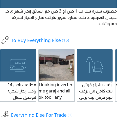
مطلوب سيارة بيك اب 1 طن أو 3 طن مع السائق إيجار شهر ي في
عجمان النعيمية 2 خلف سنارة سوبر ماركت شارع الانجاز لشركة
مفروشات
To Buy Everything Else
(16)
مطلوب باص 14
I looking inverter.
أرغب بشراء فرش
راكب إيجار شهري
me garaj and all
بيت كامل من يرغب
لتوصيل عمال
ok tool. any
ببيع فرش بيته يرجى
لمواقع العمل
people antrasted
التواصل
contact me. I
Everything Else For Trade
(1)
need invester.