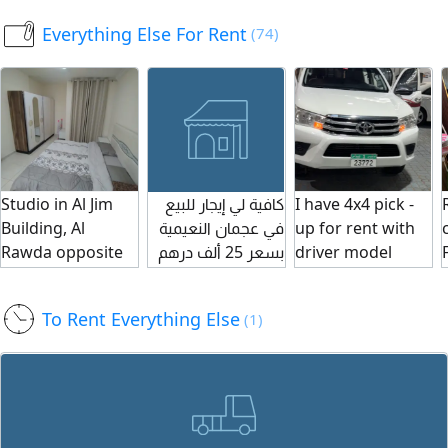
للتواصل
priced at 1000
Everything Else For Rent
(74)
AED. They are
trained to use the
litter box and eat
properly, love to
play, and are
clean and free of
diseases. A
Studio in Al Jim
كافية لي إيجار للبيع
I have 4x4 pick -
delivery fee
Building, Al
في عجمان النعيمية
up for rent with
applies
Rawda opposite
بسعر 25 ألف درهم
driver model
depending on the
Kanz Mall, rent
والكافيه شغال
2021 Al Ain
location and is to
2500
وقائم مطلوب مقدم
sanayia
be covered by the
To Rent Everything Else
(1)
شهرين وشهر
buyer. Please
تأمين
contact us.