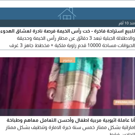
(زاوية) باطلالة جبلية ساحرة، تضم 3 غرف ماستر، مجلس، مسبح خاص،
جلسات خارجية، ألعاب اطفال، منطقة شواء، ومفروشة بالكامل. بناء
مسلح مع شهادة انجاز وضمان مقاول
منذ 10 أيام
للبيع استراحة فاخرة - خت رأس الخيمة فرصة نادرة لعشاق الهدوء
والاطلالة الجبلية تبعد 3 دقائق عن مطار رأس الخيمة وحديقة
الحيوانات مساحة 10000 قدم زاوية ملكية + مخطط جاهز 3 غرف
ماستر + مجلس + غرفة خادمة مسبح خاص وشلال + جلسات خارجية
+ منطقة شواء مفروشة بالكامل وجاهزة للسكن بناء مسلح مع
شهادة انجاز وضمان مقاول من المالك مباشرة
أنا عاملة اثيوبية مربية اطفال وأحسن التعامل معاهم وطباخة
اماراتية بشكل ممتاز خمس سنة خبرة الامارة وتنظيف بشكل ممتاز
للجادين فقط