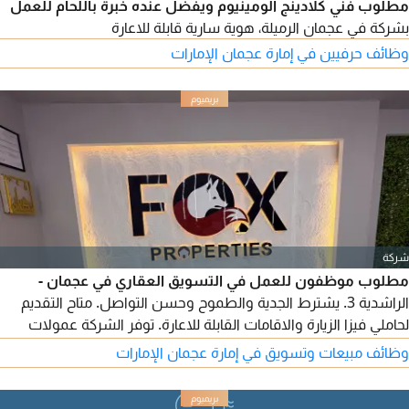
مطلوب فني كلادينج ألومينيوم ويفضل عنده خبرة باللحام للعمل
بشركة في عجمان الرميلة، هوية سارية قابلة للاعارة
وظائف حرفيين في إمارة عجمان الإمارات
شركة
مطلوب موظفون للعمل في التسويق العقاري في عجمان -
الراشدية 3. يشترط الجدية والطموح وحسن التواصل. متاح التقديم
لحاملي فيزا الزيارة والاقامات القابلة للاعارة. توفر الشركة عمولات
مجزية، تدريبا متكاملا، سكنا، مواصلات، وإقامة وفق سياسة الشركة،
وظائف مبيعات وتسويق في إمارة عجمان الإمارات
مع بيئة عمل احترافية داخل مقر حديث. فرصة مميزة لبناء مستقبل
مهني وتحقيق دخل مجز