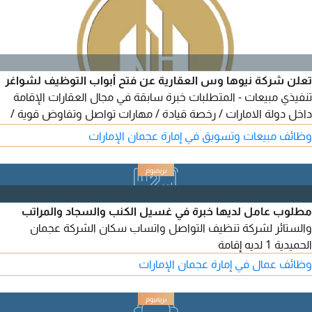
تعلن شركة نيوها وس العقارية عن فتح أبواب التوظيف لشواغر
تنفيذي مبيعات - المتطلبات خبرة سابقة في مجال العقارات الإقامة
داخل دولة الامارات / رخصة قيادة / مهارات تواصل وتفاوض قوية /
القدرة على تحقيق الأهداف والعمل ضمن فريق / المهام الوظيفية
وظائف مبيعات وتسويق في إمارة عجمان الإمارات
تسويق وبيع العقارات / بناء علاقات قوية ومستدامة مع العملاء /
المتابعة المستمرة مع العملاء المحتملين واتمام عمليات البيع في
عجمان الراشدية 3 أبراج عجمان ون تاور 8
مطلوب عامل لديها خبرة في غسيل الكنب والسجاد والمراتب
والستائر لشركة تنظيف التواصل واتساب سكان الشركة عجمان
الحميدية 1 لديه إقامة
وظائف عمال في إمارة عجمان الإمارات