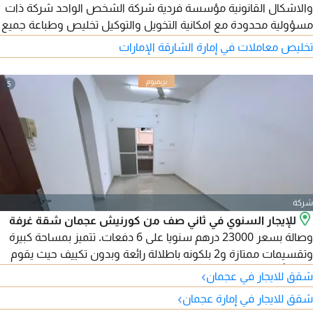
والاشكال القانونية مؤسسة فردية شركة الشخص الواحد شركة ذات
مسؤولية محدودة مع امكانية التخويل والتوكيل تخليص وطباعة جميع
المعاملات الحكومية الهيئة الاتحادية للهوية وزارة الموارد البشرية
تخليص معاملات في إمارة الشارقة الإمارات
والتوطين الفحص الطبي التأمين الصحي اصدار وتجديد والغاء اقامات
المستثمرين والموظفين والعمالة المساعدة اصدار وتجديد والغاء
5
بطاقة المنشأة والايتشنل تصفية الشركات
شركة
للإيجار السنوي في ثاني صف من كورنيش عجمان شقة غرفة
وصالة بسعر 23000 درهم سنويا على 6 دفعات. تتميز بمساحة كبيرة
وتقسيمات ممتازة و2 بلكونه باطلالة رائعة وبدون تكييف حيث يقوم
المستأجر بتركيب التكييف. تقع في موقع مميز وخدمي قريب من
›
شقق للايجار في عجمان
جميع الخدمات مع سهولة الوصول الى الشارقة ودبي وطريق الشيخ
›
شقق للايجار في إمارة عجمان
مدينة محمد بن زايد