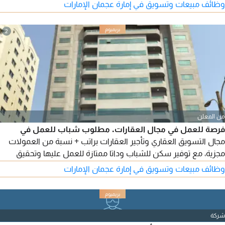
تواصل واقناع قوية الجدية والقدرة على تحقيق التارجت فرصة مميزة
وظائف مبيعات وتسويق في إمارة عجمان الإمارات
للانضمام الى فريق احترافي وتحقيق دخل مميز للتواصل يرجى إرسال
السيرة الذاتية عبر الخاص
2
من المعلن
فرصة للعمل في مجال العقارات. مطلوب شباب للعمل في
مجال التسويق العقاري وتأجير العقارات براتب + نسبة من العمولات
مجزية، مع توفير سكن للشباب وداتا ممتازة للعمل عليها وتحقيق
أعلى نسبة. للتقدم للوظيفة يرجى إرسال السيرة الذاتية.
وظائف مبيعات وتسويق في إمارة عجمان الإمارات
شركة