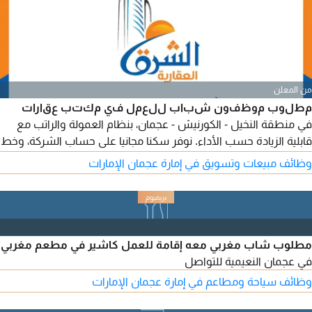
من المعلن
مطلوب موظفون شباب للعمل في مكتب عقارات
في منطقة النخيل - الكورنيش - عجمان، بنظام العمولة والراتب مع
قابلية الزيادة حسب الأداء. نوفر سكنا مجانيا على حساب الشركة، وخط
هاتف اتصالات وانترنت، بالاضافة الى تمويل كامل للاعلانات على جميع
وظائف مبيعات وتسويق في إمارة عجمان الإمارات
المواقع العقارية وقاعدة بيانات للعمل عليها. نقوم بعمل إعارات في
حال وجود إقامة سارية. يشترط الا يزيد العمر عن 35 عاما. لمن يرغب
في الانضمام، يرجى إرسال السيرة الذاتية (CV)
مطلوب شاب مغربي معه إقامة للعمل كاشير في مطعم مغربي
في عجمان النعيمية للتواصل
وظائف سياحة ومطاعم في إمارة عجمان الإمارات