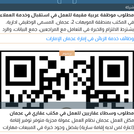
شركة
مطلوب موظفة عربية مقيمة للعمل في استقبال وخدمة العملاء
في المكتب بمنطقة المويهات 2، عجمان. المسمى الوظيفي ادارية.
يشترط الالتزام والخبرة في التعامل مع المراجعين، جمع البيانات، والرد
على استفسارات الجمهور. يجب على المتقدمة اتقان برامج
وظائف خدمة الزبائن في إمارة عجمان الإمارات
مايكروسوفت أوفيس (اكسل، وورد، وبوربوينت) وجميع استخدامات
الحاسوب والانترنت بما في ذلك واتساب ومواقع التواصل الاجتماعي
مثل انستجرام. المؤهل الدراسي المطلوب بكالوريوس
مطلوب وسطاء عقاريين للعمل في مكتب عقاري في عجمان
مكان العمل عجمان نظام العمل عمولة مجزية متوفر توفير إقامة
(اعارة لمن لديه إقامة سارية) يفضل وجود خبرة في المبيعات مهارات