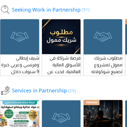
عجمان يوجد في
المستندات مجددة
كافيتريا ما رادونا -
Seeking Work in Partnership
(51)
الشركة عقود ولها
وحديثة للجادين فقط
الشراكة ببالنسبة -
سابقه أعمال
التواصل من فضلكم
كافيتريا جديدة شاملة
المطلوب تجديد
لكل المعدات
الرخصة ملحوظة
والتراخيص جديدة -
يوجد في الشركة
للتواصل
معدات وخشب
كاملة للعمل للجادين
مطلوب شريك
فرصة شراكة في
شيف إيطالي
فقط
ممول لمشروع
الأسواق المالية
وفرنسي وعربي خبرة
تصنيع شوكولاته
العالمية. ابحث عن
9 سنوات داخل
دبي بجميع أنواعها
ممول مستعد لدفع
الامارات تصميم
وأحجامها مع تعديل
رسوم حساب تمويل
مخابز عمل منيو
Services in Partnership
(25)
فيها باشكال مختلفه
بقيمة 5000 درهم،
كامل لاجدد الشغل
هو برأس المال وأنا
على أن تكون
بأدق المعاير
بالتصنيع والتغليف
المحفظة باسمه
والمقادير ابحث عن
وفي بعض من
الشخصي. وأنا أقوم
شريك لفتح مخبز
الزبائن من أول يوم
بإدارة المحفظة
راكي داخل الدولة
تصنيع هبيع
باحترافية، مع تقاسم
بالأنظمة الحديثة