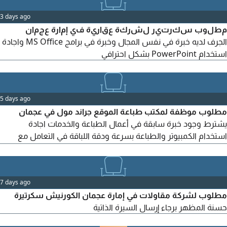
منظمة ومحترفة للانضمام الى فريق عملنا، تتمتع بمهارات تواصل
3 days ago
عالية وقدرة على تنظيم الأعمال الادارية بكفاءة
مطلوب سكرتير لشركة عقارية في إمارة عجمان
الجرف لديه خبرة في نفس المجال وخبرة في برامج MS Office واجادة
استخدام PowerPoint بشكل احترافي
5 days ago
مطلوب موظفة لمكتب طباعة الموقع جراند مول في عجمان
يشترط وجود خبرة سابقة في أعمال الطباعة والخدمات اجادة
استخدام الكمبيوتر والطباعة بسرعة ودقة اللباقة في التعامل مع
العملاء الراتب من 2000 الى 2500 درهم (حسب الخبرة) للتواصل
واتساب والاستفسار
7 days ago
مطلوب لشركة مقاولات في إمارة عجمان الكورنيش سكرتيرة
حسنة المظهر برجاء إرسال السيرة الذاتية