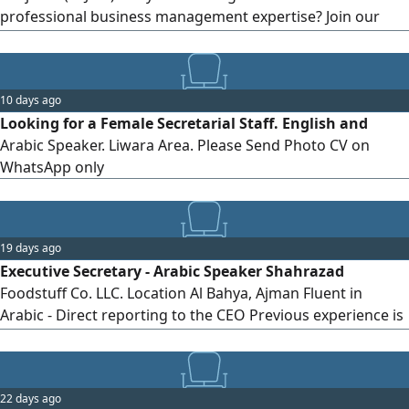
professional business management expertise? Join our
team at a leading real estate office in Ajman.
Requirements: University degree. Proficiency in Microsoft
Office programs. Proficiency in both Arabic and English.
10 days ago
Organizational, communication, and time management
Looking for a Female Secretarial Staff. English and
skills. Salary: AED 3,000 per month. To apply, please send
Arabic Speaker. Liwara Area. Please Send Photo CV on
your CV via WhatsApp to the number...
WhatsApp only
19 days ago
Executive Secretary - Arabic Speaker Shahrazad
Foodstuff Co. LLC. Location Al Bahya, Ajman Fluent in
Arabic - Direct reporting to the CEO Previous experience is
a plus Interested candidates can send their CV via
22 days ago